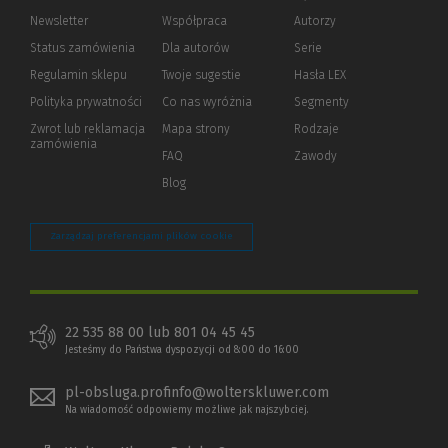
Newsletter
Współpraca
Autorzy
Status zamówienia
Dla autorów
(Nowe
(Link
Serie
okno)
do
Regulamin sklepu
Twoje sugestie
Hasła LEX
innej
strony)
Polityka prywatności
(Nowe
(Link
Co nas wyróżnia
Segmenty
okno)
do
Zwrot lub reklamacja
Mapa strony
Rodzaje
innej
zamówienia
strony)
FAQ
Zawody
Blog
Zarządzaj preferencjami plików cookie
22 535 88 00 lub 801 04 45 45
Jesteśmy do Państwa dyspozycji od 8:00 do 16:00
pl-obsluga.profinfo@wolterskluwer.com
Na wiadomość odpowiemy możliwe jak najszybciej.