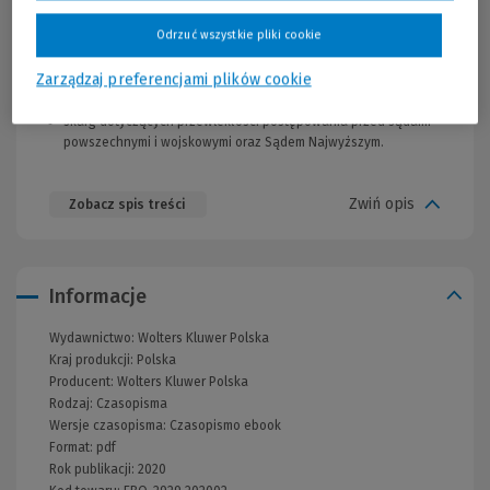
spraw z zakresu prawa publicznego, w tym spraw z zakresu
Odrzuć wszystkie pliki cookie
ochrony konkurencji, regulacji energetyki, telekomunikacji i
transportu kolejowego,
Zarządzaj preferencjami plików cookie
spraw, w których złożono odwołanie od decyzji
Przewodniczącego Krajowej Rady Radiofonii i Telewizji,
skarg dotyczących przewlekłości postępowania przed sądami
powszechnymi i wojskowymi oraz Sądem Najwyższym.
Zwiń opis
Zobacz spis treści
Informacje
Wydawnictwo:
Wolters Kluwer Polska
Kraj produkcji: Polska
Producent:
Wolters Kluwer Polska
Rodzaj:
Czasopisma
Wersje czasopisma:
Czasopismo ebook
Format:
pdf
Rok publikacji:
2020