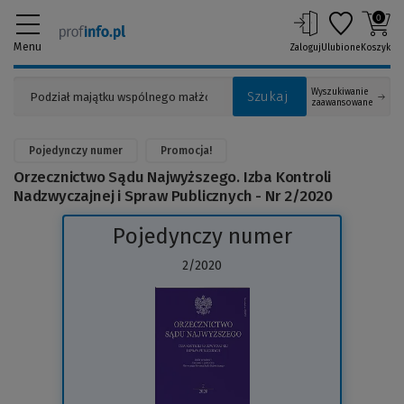
0
Menu
Zaloguj
Ulubione
Koszyk
Wyszukiwanie
Szukaj
zaawansowane
Pojedynczy numer
Promocja!
Orzecznictwo Sądu Najwyższego. Izba Kontroli
Nadzwyczajnej i Spraw Publicznych - Nr 2/2020
Pojedynczy numer
2/2020
(Link
do
innej
strony)