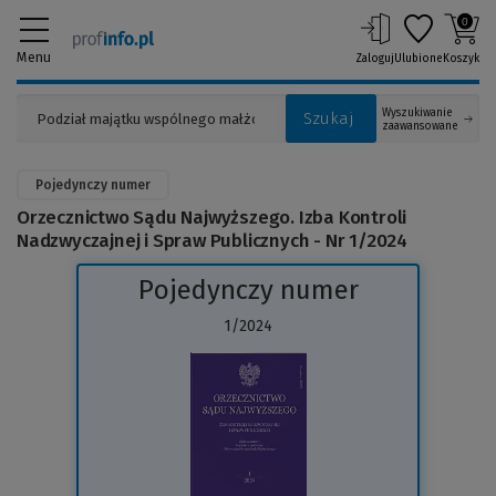
0
Menu
Zaloguj
Ulubione
Koszyk
Wyszukiwanie
Szukaj
zaawansowane
Pojedynczy numer
Orzecznictwo Sądu Najwyższego. Izba Kontroli
Nadzwyczajnej i Spraw Publicznych - Nr 1/2024
Pojedynczy numer
1/2024
(Link
do
innej
strony)