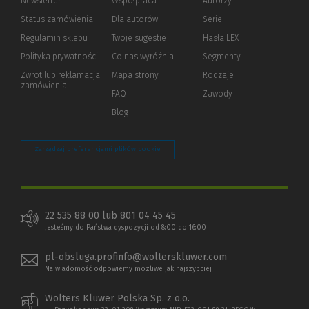
Newsletter
Współpraca
Autorzy
Status zamówienia
Dla autorów
(Nowe
(Link
Serie
okno)
do
Regulamin sklepu
Twoje sugestie
Hasła LEX
innej
strony)
Polityka prywatności
(Nowe
(Link
Co nas wyróżnia
Segmenty
okno)
do
Zwrot lub reklamacja
Mapa strony
Rodzaje
innej
zamówienia
strony)
FAQ
Zawody
Blog
Zarządzaj preferencjami plików cookie
22 535 88 00 lub 801 04 45 45
Jesteśmy do Państwa dyspozycji od 8:00 do 16:00
pl-obsluga.profinfo@wolterskluwer.com
Na wiadomość odpowiemy możliwe jak najszybciej.
Wolters Kluwer Polska Sp. z o.o.