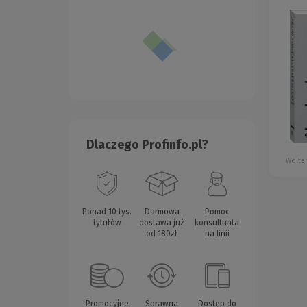
Dlaczego Profinfo.pl?
Wolter
Ponad 10 tys.
Darmowa
Pomoc
tytułów
dostawa już
konsultanta
od 180zł
na linii
Promocyjne
Sprawna
Dostęp do