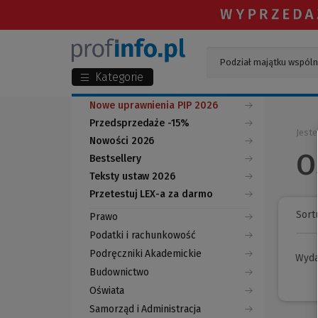
Kategorie
Nowe uprawnienia PIP 2026
Przedsprzedaże -15%
Jeste
Nowości 2026
O
Bestsellery
Teksty ustaw 2026
Przetestuj LEX-a za darmo
(Nowe
(Link
okno)
do
Sortu
Prawo
innej
strony)
Podatki i rachunkowość
Podręczniki Akademickie
Wyd
Budownictwo
Oświata
Samorząd i Administracja