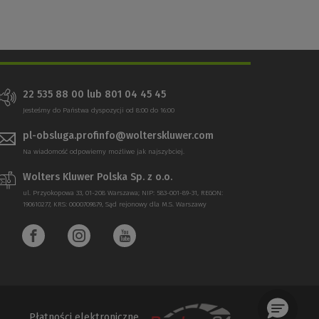
22 535 88 00 lub 801 04 45 45
Jesteśmy do Państwa dyspozycji od 8:00 do 16:00
pl-obsluga.profinfo@wolterskluwer.com
Na wiadomość odpowiemy możliwe jak najszybciej.
Wolters Kluwer Polska Sp. z o.o.
ul. Przyokopowa 33, 01-208 Warszawa; NIP: 583-001-89-31, REGON:
190610277, KRS: 0000709879, Sąd rejonowy dla M.S. Warszawy
Płatności elektroniczne