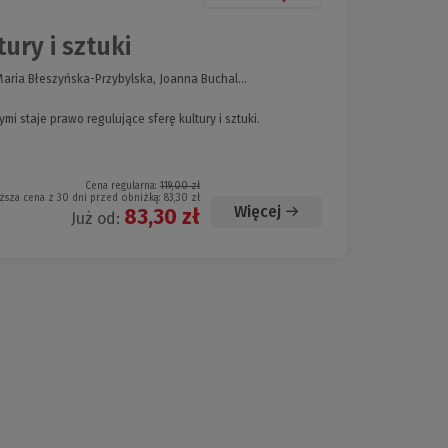
ry i sztuki
aria Błeszyńska-Przybylska, Joanna Buchal...
i staje prawo regulujące sferę kultury i sztuki.
Cena regularna:
119,00 zł
ższa cena z 30 dni przed obniżką:
83,30 zł
Więcej
83,30 zł
Już od: