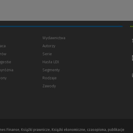
Wydawnictwa
aca
Autorzy
orów
(Nowe
(Link
Serie
okno)
do
ugestie
Hasła LEX
innej
strony)
wyróżnia
Segmenty
rony
Rodzaje
Zawody
iznes Finanse, Książki prawnicze, Książki ekonomiczne, czasopisma, publikacje