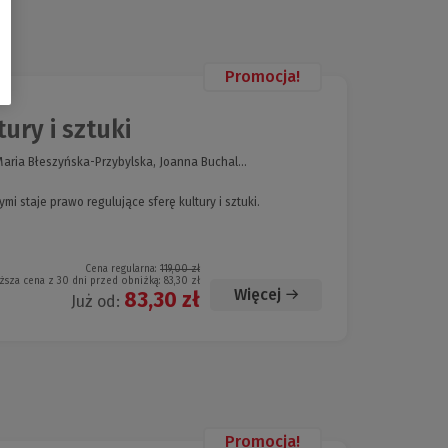
Promocja!
ry i sztuki
aria Błeszyńska-Przybylska, Joanna Buchal...
i staje prawo regulujące sferę kultury i sztuki.
Cena regularna:
119,00 zł
ższa cena z 30 dni przed obniżką:
83,30 zł
Więcej
83,30 zł
Już od:
Promocja!