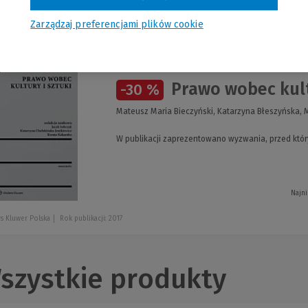
romocje
Zarządzaj preferencjami plików cookie
Prawo wobec kultu
-30 %
Mateusz Maria Bieczyński, Katarzyna Błeszyńska, M
W publikacji zaprezentowano wyzwania, przed którym
Najni
s Kluwer Polska
Rok publikacji: 2017
szystkie produkty