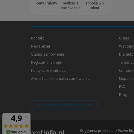
ceny i rabaty
realizacja
ebooka w 5
zamówienia
minut
Kontakt
O nas
Newsletter
Współpr
Status zamówienia
Dla aut
Regulamin sklepu
Twoje s
Polityka prywatności
(Nowe
(Link
Co nas 
okno)
do
Zwrot lub reklamacja zamówienia
Mapa st
innej
strony)
FAQ
Blog
Zarządzaj preferencjami plików cookie
Księgarnia profinfo.pl - Prawo B