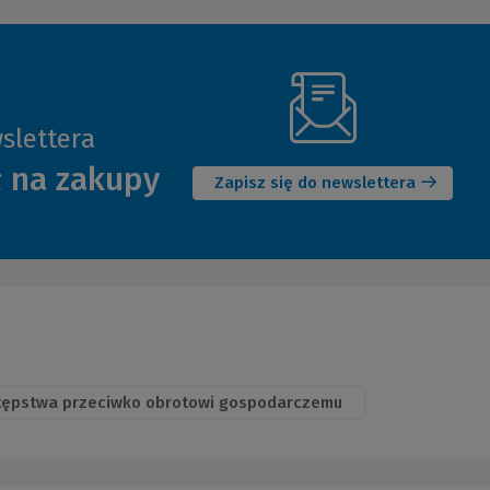
slettera
(Nowe
ł na zakupy
okno)
Zapisz się do newslettera
tępstwa przeciwko obrotowi gospodarczemu