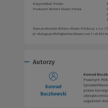
Kraj produkcji: Polska
Producent:
Wolters Kluwer Polska
L
S
Dane producenta: Wolters Kluwer Polska sp. z o.o. |
pl-obsluga.profinfo@wolterskluwer.com
|
+48 801 04
Autorzy
Konrad Buczk
Prawnych PAN 
Sprawiedliwośc
Konrad
prawa karnego
Buczkowski
ubezpieczeniow
zagadnień doty