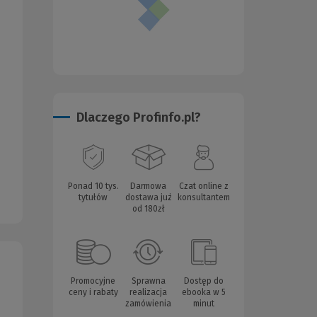
Dlaczego Profinfo.pl?
Ponad 10 tys.
Darmowa
Czat online z
tytułów
dostawa już
konsultantem
od 180zł
Promocyjne
Sprawna
Dostęp do
ceny i rabaty
realizacja
ebooka w 5
zamówienia
minut