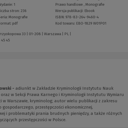
Wydanie:
1
Prawo handlowe
,
Monografie
iczba stron:
236
Wersja publikacji:
Ebook
eria:
Monografie
ISBN:
978-83-264-9460-4
Format:
pdf
Kod towaru:
EBO-1829 W01P01
 Przyokopowa 33 | 01-208 | Warszawa | PL |
 45 45
owski -
adiunkt w Zakładzie Kryminologii Instytutu Nauk
oraz w Sekcji Prawa Karnego i Kryminologii Instytutu Wymiaru
i w Warszawie, kryminolog; autor wielu publikacji z zakresu
 gospodarczego, przestępczości ekonomicznej,
ej i problematyki prania brudnych pieniędzy, a także różnych
czących przestępczości w Polsce.