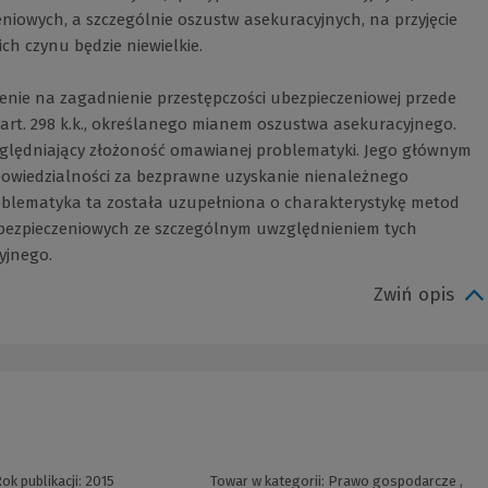
iowych, a szczególnie oszustw asekuracyjnych, na przyjęcie
ch czynu będzie niewielkie.
rzenie na zagadnienie przestępczości ubezpieczeniowej przede
art. 298 k.k., określanego mianem oszustwa asekuracyjnego.
ględniający złożoność omawianej problematyki. Jego głównym
owiedzialności za bezprawne uzyskanie nienależnego
blematyka ta została uzupełniona o charakterystykę metod
bezpieczeniowych ze szczególnym uwzględnieniem tych
yjnego.
Zwiń opis
ok publikacji:
2015
Towar w kategorii:
Prawo gospodarcze
,