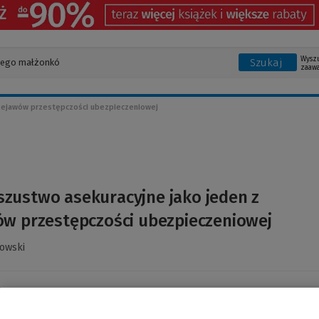
Wysz
Szukaj
zaaw
zejawów przestępczości ubezpieczeniowej
szustwo asekuracyjne jako jeden z
ów przestępczości ubezpieczeniowej
owski