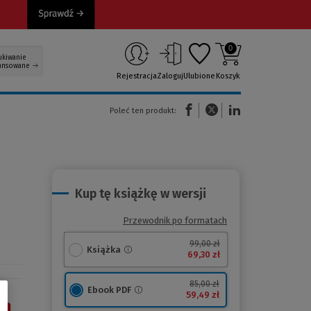
0
ukiwanie
ansowane
Rejestracja
Zaloguj
Ulubione
Koszyk
(Nowe okno)
(Link do innej strony)
(Link do innej strony)
Poleć ten produkt:
Kup tę książkę w wersji
Przewodnik po formatach
99,00 zł
Książka
69,30 zł
85,00 zł
Ebook PDF
59,49 zł