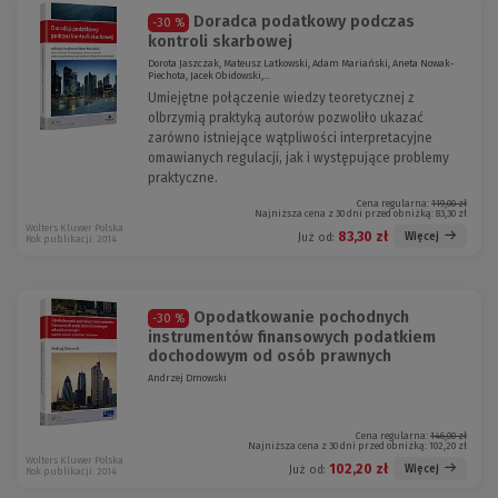
Doradca podatkowy podczas
-30 %
kontroli skarbowej
Dorota Jaszczak, Mateusz Latkowski, Adam Mariański, Aneta Nowak-
Piechota, Jacek Obidowski,...
Umiejętne połączenie wiedzy teoretycznej z
olbrzymią praktyką autorów pozwoliło ukazać
zarówno istniejące wątpliwości interpretacyjne
omawianych regulacji, jak i występujące problemy
praktyczne.
Cena regularna:
119,00 zł
Najniższa cena z 30 dni przed obniżką:
83,30 zł
Wolters Kluwer Polska
83,30 zł
Więcej
Już od:
Rok publikacji: 2014
Opodatkowanie pochodnych
-30 %
instrumentów finansowych podatkiem
dochodowym od osób prawnych
Andrzej Dmowski
Cena regularna:
146,00 zł
Najniższa cena z 30 dni przed obniżką:
102,20 zł
Wolters Kluwer Polska
102,20 zł
Więcej
Już od:
Rok publikacji: 2014