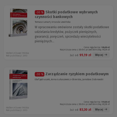
Skutki podatkowe wybranych
-30 %
czynności bankowych
Tomasz Lenart, Urszula Lewińska
W opracowaniu omówione zostały skutki podatkowe
udzielania kredytów, pożyczek pieniężnych,
gwarancji, poręczeń, sprzedaży wierzytelności
pieniężnych...
Cena regularna:
136,00 zł
Najniższa cena z 30 dni przed obniżką:
95,19 zł
Wolters Kluwer Polska
95,19 zł
Więcej
Już od:
Rok publikacji: 2013
Zarządzanie ryzykiem podatkowym
-30 %
Olaf Jędruszek, Anna Łukaszewicz-Obierska, Jarosław Ziobrowski
Cena regularna:
119,00 zł
Najniższa cena z 30 dni przed obniżką:
83,30 zł
Wolters Kluwer Polska
83,30 zł
Więcej
Już od:
Rok publikacji: 2013