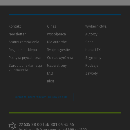
Kontakt
O nas
Wydawnictwa
Newsletter
Współpraca
Autorzy
Status zamówienia
Dla autorów
(Nowe
(Link
Serie
okno)
do
Regulamin sklepu
Twoje sugestie
Hasła LEX
innej
strony)
Polityka prywatności
(Nowe
(Link
Co nas wyróżnia
Segmenty
okno)
do
Zwrot lub reklamacja
Mapa strony
Rodzaje
innej
zamówienia
strony)
FAQ
Zawody
Blog
Zarządzaj preferencjami plików cookie
22 535 88 00 lub 801 04 45 45
Jesteśmy do Państwa dyspozycji od 8:00 do 16:00