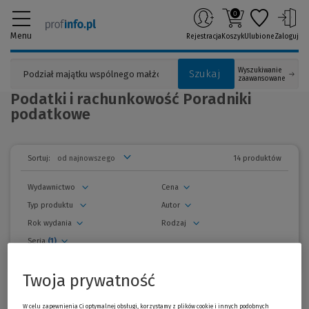
0
Menu
Rejestracja
Koszyk
Ulubione
Zaloguj
Wyszukiwanie
Szukaj
zaawansowane
Podatki i rachunkowość Poradniki
podatkowe
14 produktów
Sortuj:
Wydawnictwo
Cena
Typ produktu
Autor
Rok wydania
Rodzaj
Seria
(1)
usuń wszystkie filtry
Twoja prywatność
zwiń
filtry
Wszystkie produkty
W celu zapewnienia Ci optymalnej obsługi, korzystamy z plików cookie i innych podobnych