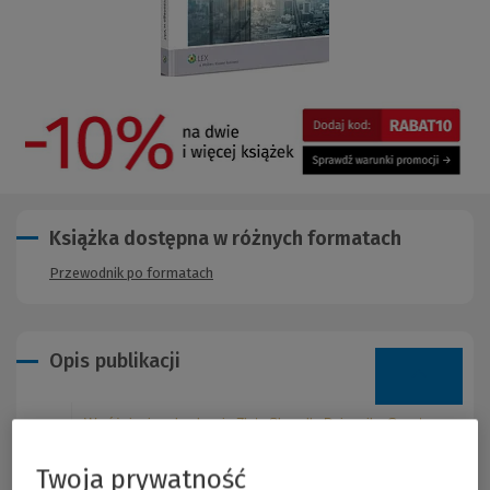
Książka dostępna w różnych formatach
Przewodnik po formatach
Opis publikacji
Wyróżnienie w konkursie Złote Skrzydła Dziennika Gazety
Prawnej.
Twoja prywatność