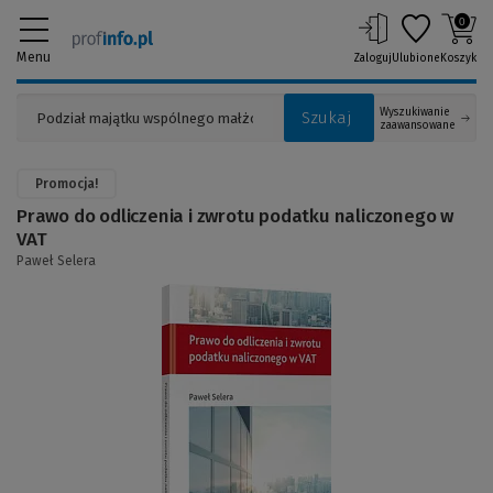
0
Menu
Zaloguj
Ulubione
Koszyk
Wyszukiwanie
Szukaj
zaawansowane
Promocja!
Prawo do odliczenia i zwrotu podatku naliczonego w
VAT
Paweł Selera
(Link
do
innej
strony)