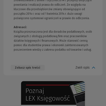
znowelizowane z dniem 1 stycznia 2014 r. przepisy dotyczące
powstania i realizacji prawa do odliczeń. Ze względu na
kluczowe dla przedsiębiorców zmiany obowiązujące od
początku 2014 r. oraz od 1 kwietnia 2014 r. dużo uwagi
poświęcono systemowi ograniczeń w prawie do odliczenia.
Adresaci:
Książka przeznaczona jest dla doradców podatkowych, osób
związanych z obsługą podatkową firm oraz pracowników
działów księgowych i finansowych. Może stanowić cenną
pomoc dla studentów prawa i ekonomii zainteresowanych
poszerzeniem wiedzy z zakresu podatku od towarów i usług.
Zwiń opis
Zobacz spis treści
(Nowe
(Link
okno)
do
innej
strony)