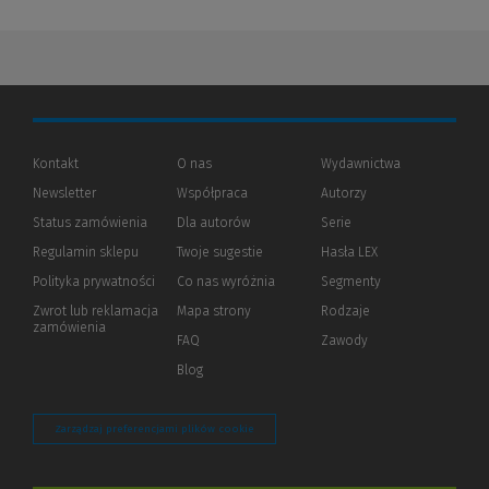
Kontakt
O nas
Wydawnictwa
Newsletter
Współpraca
Autorzy
Status zamówienia
Dla autorów
(Nowe
(Link
Serie
okno)
do
Regulamin sklepu
Twoje sugestie
Hasła LEX
innej
strony)
Polityka prywatności
(Nowe
(Link
Co nas wyróżnia
Segmenty
okno)
do
Zwrot lub reklamacja
Mapa strony
Rodzaje
innej
zamówienia
strony)
FAQ
Zawody
Blog
Zarządzaj preferencjami plików cookie