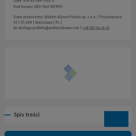
ISBN:
978-83-264-7392-0
Kod towaru:
EBO-1543 W01P01
Dane producenta: Wolters Kluwer Polska sp. z o.o. | Przyokopowa
33 | 01-208 | Warszawa | PL |
pl-obsluga.profinfo@wolterskluwer.com
|
+48 801 04 45 45
Spis treści