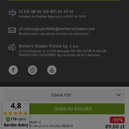
22 535 88 00 lub 801 04 45 45
Jesteśmy do Państwa dyspozycji od 8:00 do 16:00
pl-obsluga.profinfo@wolterskluwer.com
Na wiadomość odpowiemy możliwe jak najszybciej.
Wolters Kluwer Polska Sp. z o.o.
ul. Przyokopowa 33, 01-208 Warszawa; NIP: 583-001-89-31, REGON:
190610277, KRS: 0000709879, Sąd rejonowy dla M.S. Warszawy
Ebook PDF
Copyright 1997 - 2026 Wolters Kluwer Polska Sp. z o.o.
Dodaj do koszyka
Płatności elektroniczne
-
30
%
(Nowe
(Link
Cena regularna:
128,00
zł
89,60
zł
Najniższa cena z 30 dni przed obniżką:
89,60 zł
okno)
do