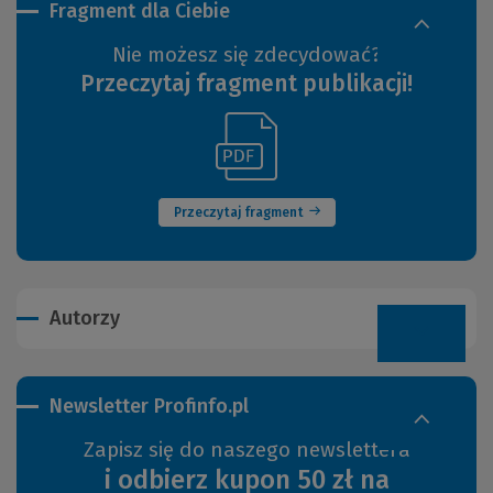
Fragment dla Ciebie
Nie możesz się zdecydować?
Przeczytaj fragment publikacji!
(Link
(Nowe
do
okno)
innej
strony)
Przeczytaj fragment
Autorzy
Newsletter Profinfo.pl
Zapisz się do naszego newslettera
i odbierz kupon 50 zł na