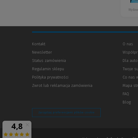
Wydaw
Kontakt
O nas
Newsletter
Współpr
Status zamówienia
Dla aut
Regulamin sklepu
Twoje s
Polityka prywatności
(Nowe
(Link
Co nas 
okno)
do
Zwrot lub reklamacja zamówienia
Mapa st
innej
strony)
FAQ
Blog
Zarządzaj preferencjami plików cookie