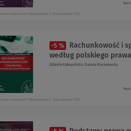
Najni
nictwa Uniwersytetu Warszawskiego
Rok publikacji: 2023
Rachunkowość i s
-5 %
według polskiego praw
Elżbieta Kalwasińska, Danuta Maciejowska
Najni
nictwa Uniwersytetu Warszawskiego
Rok publikacji: 2023
Podstawy prawa w