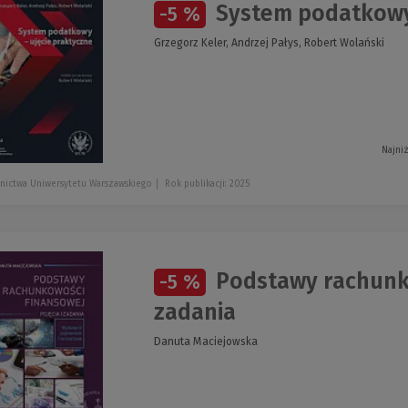
System podatkowy 
-5 %
Grzegorz Keler, Andrzej Pałys, Robert Wolański
Najni
nictwa Uniwersytetu Warszawskiego
Rok publikacji: 2025
Podstawy rachunko
-5 %
zadania
Danuta Maciejowska