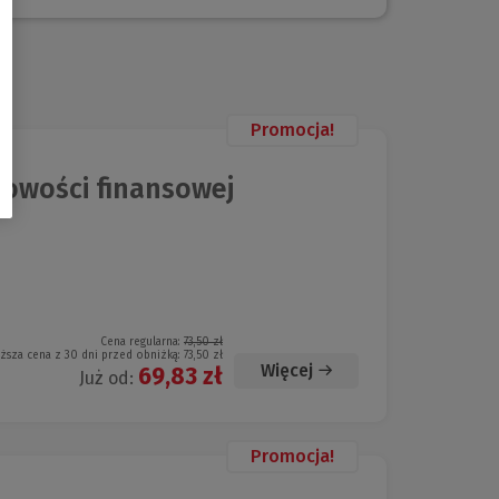
Promocja!
owości finansowej
Cena regularna:
73,50 zł
iższa cena z 30 dni przed obniżką:
73,50 zł
Więcej
69,83 zł
Już od:
Promocja!