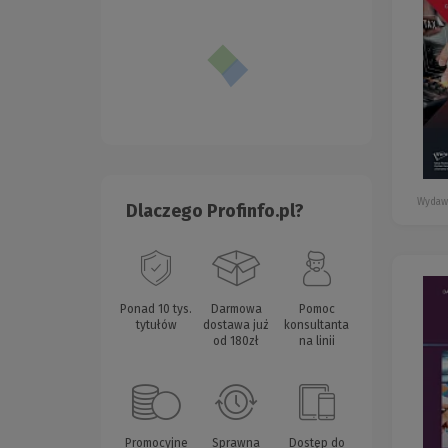
Wydaw
Dlaczego Profinfo.pl?
Ponad 10 tys.
Darmowa
Pomoc
tytułów
dostawa już
konsultanta
od 180zł
na linii
Promocyjne
Sprawna
Dostęp do