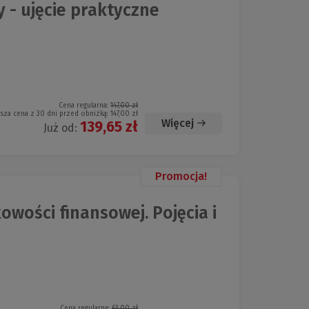
- ujęcie praktyczne
Cena regularna:
147,00 zł
ższa cena z 30 dni przed obniżką:
147,00 zł
Więcej
139,65 zł
Już od:
Promocja!
wości finansowej. Pojęcia i
Cena regularna:
63,00 zł