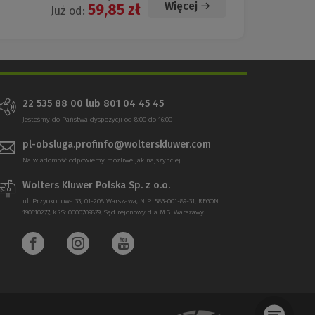
Więcej
59,85 zł
Już od:
22 535 88 00 lub 801 04 45 45
Jesteśmy do Państwa dyspozycji od 8:00 do 16:00
pl-obsluga.profinfo@wolterskluwer.com
Na wiadomość odpowiemy możliwe jak najszybciej.
Wolters Kluwer Polska Sp. z o.o.
ul. Przyokopowa 33, 01-208 Warszawa; NIP: 583-001-89-31, REGON:
190610277, KRS: 0000709879, Sąd rejonowy dla M.S. Warszawy