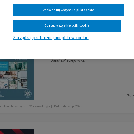
usuń wszystkie filtry
zwiń
filtry
Zaakceptuj wszystkie pliki cookie
szystkie produkty
Odrzuć wszystkie pliki cookie
Zarządzaj preferencjami plików cookie
Podstawy rachunk
-5 %
Danuta Maciejowska
Najn
nictwa Uniwersytetu Warszawskiego
Rok publikacji: 2025