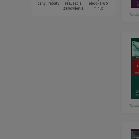
ceny i rabaty
realizacja
ebooka w 5
zamówienia
minut
Wydaw
Wydaw