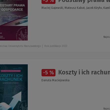
-5 %
Maciej Gajewski, Mateusz Kabut, Jacek Kiryło, Kamil
Najni
nictwa Uniwersytetu Warszawskiego
Rok publikacji: 2023
Koszty i ich rach
-5 %
Danuta Maciejowska
Najni