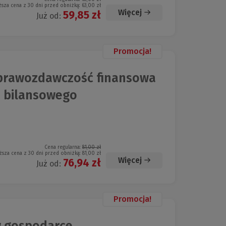
ższa cena z 30 dni przed obniżką:
63,00 zł
Więcej
59,85 zł
Już od:
Promocja!
prawozdawczość finansowa
a bilansowego
Cena regularna:
81,00 zł
ższa cena z 30 dni przed obniżką:
81,00 zł
Więcej
76,94 zł
Już od:
Promocja!
 gospodarce