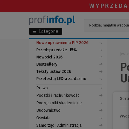
Kategorie
Nowe uprawnienia PIP 2026
Przedsprzedaże -15%
Jeste
Nowości 2026
P
Bestsellery
Teksty ustaw 2026
U
Przetestuj LEX-a za darmo
(Nowe
(Link
okno)
do
Prawo
innej
strony)
Podatki i rachunkowość
Sortu
Podręczniki Akademickie
Budownictwo
Wyd
Oświata
Samorząd i Administracja