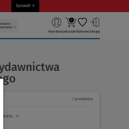
0
ukiwanie
ansowane
Rejestracja
Koszyk
Ulubione
Zaloguj
Wydawnictwa
ego
7 produktów
roduktu