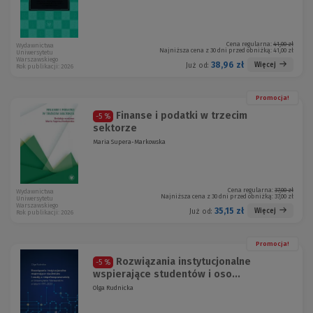
Cena regularna:
41,00 zł
Wydawnictwa
Najniższa cena z 30 dni przed obniżką:
41,00 zł
Uniwersytetu
Warszawskiego
38,96 zł
Więcej
Już od:
Rok publikacji: 2026
Promocja!
Finanse i podatki w trzecim
-5 %
sektorze
Maria Supera-Markowska
Cena regularna:
37,00 zł
Wydawnictwa
Najniższa cena z 30 dni przed obniżką:
37,00 zł
Uniwersytetu
Warszawskiego
35,15 zł
Więcej
Już od:
Rok publikacji: 2026
Promocja!
Rozwiązania instytucjonalne
-5 %
wspierające studentów i oso...
Olga Rudnicka