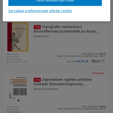
Odrzuć wszystkie pliki cookie
Cena regularna:
37,00 zł
Wydawnictwa
Najniższa cena z 30 dni przed obniżką:
37,00 zł
Uniwersytetu
Warszawskiego
35,15 zł
Więcej
Już od:
Rok publikacji: 2026
Zarządzaj preferencjami plików cookie
Promocja!
Topografie cudowności.
-5 %
Bestsellerowy przewodnik po Rzym...
Martyna Osuch
Cena regularna:
49,00 zł
Wydawnictwa
Najniższa cena z 30 dni przed obniżką:
49,00 zł
Uniwersytetu
Warszawskiego
46,56 zł
Więcej
Już od:
Rok publikacji: 2026
Promocja!
Zapomniane ogniwo polskiej
-5 %
estetyki fenomenologicznej....
Aleksandra Ciechomska
Cena regularna:
49,00 zł
Wydawnictwa
Najniższa cena z 30 dni przed obniżką:
49,00 zł
Uniwersytetu
Warszawskiego