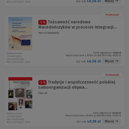
46,56 zł
Więcej
Już od:
Rok publikacji: 2026
Promocja!
Tożsamość narodowa
-5 %
Macedończyków w procesie integracji...
Marcin Sokołowski
Cena regularna:
49,00 zł
Wydawnictwa
Najniższa cena z 30 dni przed obniżką:
49,00 zł
Uniwersytetu
Warszawskiego
46,56 zł
Więcej
Już od:
Rok publikacji: 2026
Promocja!
Tradycje i współczesność polskiej
-5 %
samoorganizacji obywa...
Ewa Leś
Cena regularna:
52,00 zł
Wydawnictwa
Najniższa cena z 30 dni przed obniżką:
52,00 zł
Uniwersytetu
Warszawskiego
49,39 zł
Więcej
Już od:
Rok publikacji: 2026