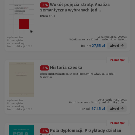
Wokół pojęcia straty. Analiza
-5 %
semantyczna wybranych jed...
Dorota Kruk
Cena regularna:
29,00 zł
Wydawnictwa
Najniższa cena z 30 dni przed obniżką:
29,00 zł
Uniwersytetu
Warszawskiego
27,55 zł
Więcej
Już od:
Rok publikacji: 2025
Promocja!
Historia czeska
-5 %
Włodzimierz Olszaniec, Eneasz Piccolomini Sylwiusz, Mikołaj
Olszewski
Cena regularna:
71,00 zł
Wydawnictwa
Najniższa cena z 30 dni przed obniżką:
71,00 zł
Uniwersytetu
Warszawskiego
67,45 zł
Więcej
Już od:
Rok publikacji: 2025
Promocja!
Pola dyplomacji. Przykłady działań
-5 %