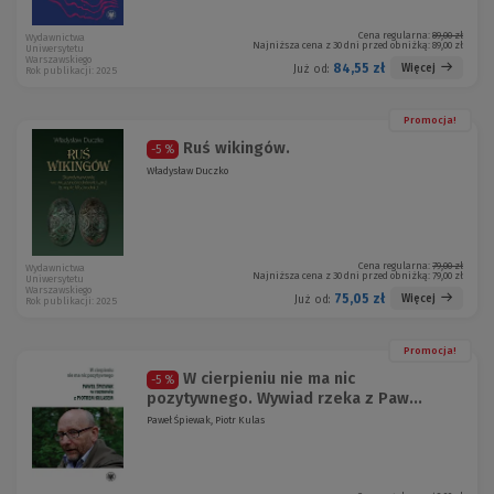
Cena regularna:
89,00 zł
Wydawnictwa
Najniższa cena z 30 dni przed obniżką:
89,00 zł
Uniwersytetu
Warszawskiego
84,55 zł
Więcej
Już od:
Rok publikacji: 2025
Promocja!
Ruś wikingów.
-5 %
Władysław Duczko
Cena regularna:
79,00 zł
Wydawnictwa
Najniższa cena z 30 dni przed obniżką:
79,00 zł
Uniwersytetu
Warszawskiego
75,05 zł
Więcej
Już od:
Rok publikacji: 2025
Promocja!
W cierpieniu nie ma nic
-5 %
pozytywnego. Wywiad rzeka z Paw...
Paweł Śpiewak, Piotr Kulas