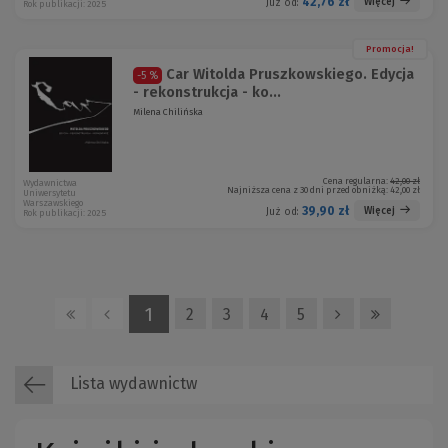
42,76 zł
Więcej
Już od:
Rok publikacji: 2025
Promocja!
Car Witolda Pruszkowskiego. Edycja
-5 %
- rekonstrukcja - ko...
Milena Chilińska
Cena regularna:
42,00 zł
Wydawnictwa
Najniższa cena z 30 dni przed obniżką:
42,00 zł
Uniwersytetu
Warszawskiego
39,90 zł
Więcej
Już od:
Rok publikacji: 2025
1
2
3
4
5
Lista wydawnictw