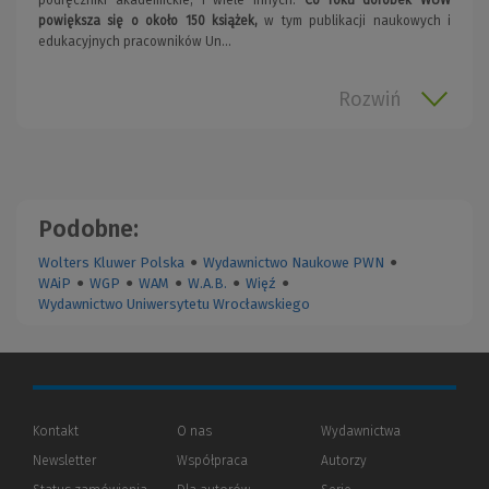
podręczniki akademickie, i wiele innych.
Co roku dorobek WUW
powiększa się o około 150 książek,
w tym publikacji naukowych i
edukacyjnych pracowników Un...
Rozwiń
Podobne:
Wolters Kluwer Polska
●
Wydawnictwo Naukowe PWN
●
WAiP
●
WGP
●
WAM
●
W.A.B.
●
Więź
●
Wydawnictwo Uniwersytetu Wrocławskiego
Kontakt
O nas
Wydawnictwa
Newsletter
Współpraca
Autorzy