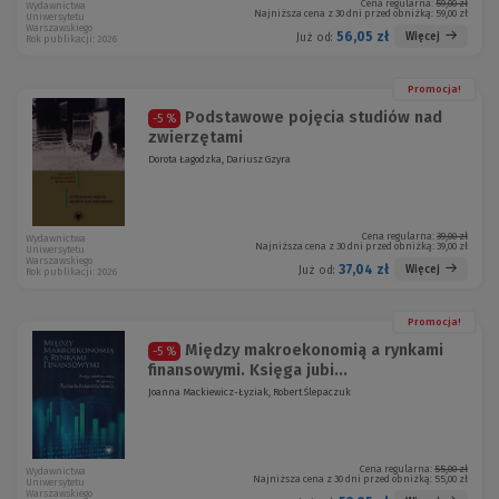
Cena regularna:
59,00 zł
Wydawnictwa
Najniższa cena z 30 dni przed obniżką:
59,00 zł
Uniwersytetu
Warszawskiego
56,05 zł
Więcej
Już od:
Rok publikacji: 2026
Promocja!
Podstawowe pojęcia studiów nad
-5 %
zwierzętami
Dorota Łagodzka, Dariusz Gzyra
Cena regularna:
39,00 zł
Wydawnictwa
Najniższa cena z 30 dni przed obniżką:
39,00 zł
Uniwersytetu
Warszawskiego
37,04 zł
Więcej
Już od:
Rok publikacji: 2026
Promocja!
Między makroekonomią a rynkami
-5 %
finansowymi. Księga jubi...
Joanna Mackiewicz-Łyziak, Robert Ślepaczuk
Cena regularna:
55,00 zł
Wydawnictwa
Najniższa cena z 30 dni przed obniżką:
55,00 zł
Uniwersytetu
Warszawskiego