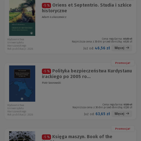
Oriens et Septentrio. Studia i szkice
-5 %
historyczne
Adam Łukaszewicz
Cena regularna:
49,00 zł
Wydawnictwa
Najniższa cena z 30 dni przed obniżką:
49,00 zł
Uniwersytetu
Warszawskiego
46,56 zł
Więcej
Już od:
Rok publikacji: 2026
Promocja!
Polityka bezpieczeństwa Kurdystanu
-5 %
irackiego po 2005 ro...
Piotr Sosnowski
Cena regularna:
67,00 zł
Wydawnictwa
Najniższa cena z 30 dni przed obniżką:
67,00 zł
Uniwersytetu
Warszawskiego
63,65 zł
Więcej
Już od:
Rok publikacji: 2026
Promocja!
Księga maszyn. Book of the
-5 %