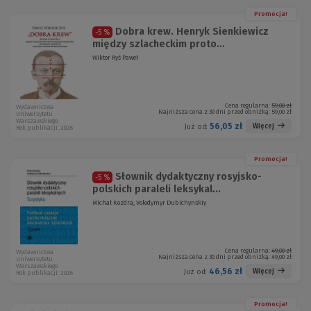
Promocja!
Dobra krew. Henryk Sienkiewicz
-5 %
między szlacheckim proto...
Wiktor Ryś Paweł
Cena regularna:
59,00 zł
Wydawnictwa
Najniższa cena z 30 dni przed obniżką:
59,00 zł
Uniwersytetu
Warszawskiego
56,05 zł
Więcej
Już od:
Rok publikacji: 2026
Promocja!
Słownik dydaktyczny rosyjsko-
-5 %
polskich paraleli leksykal...
Michał Kozdra, Volodymyr Dubichynskiy
Cena regularna:
49,00 zł
Wydawnictwa
Najniższa cena z 30 dni przed obniżką:
49,00 zł
Uniwersytetu
Warszawskiego
46,56 zł
Więcej
Już od:
Rok publikacji: 2026
Promocja!