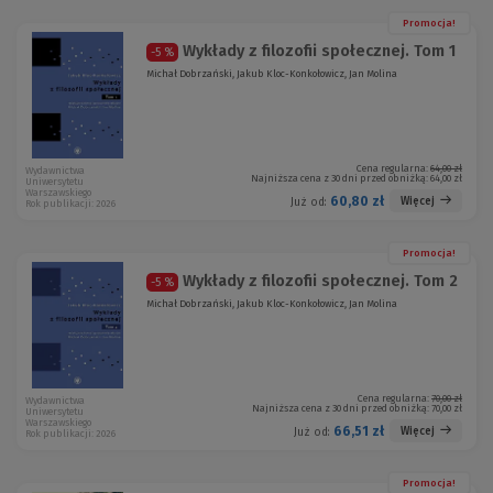
Promocja!
Wykłady z filozofii społecznej. Tom 1
-5 %
Michał Dobrzański, Jakub Kloc-Konkołowicz, Jan Molina
Cena regularna:
64,00 zł
Wydawnictwa
Najniższa cena z 30 dni przed obniżką:
64,00 zł
Uniwersytetu
Warszawskiego
60,80 zł
Więcej
Już od:
Rok publikacji: 2026
Promocja!
Wykłady z filozofii społecznej. Tom 2
-5 %
Michał Dobrzański, Jakub Kloc-Konkołowicz, Jan Molina
Cena regularna:
70,00 zł
Wydawnictwa
Najniższa cena z 30 dni przed obniżką:
70,00 zł
Uniwersytetu
Warszawskiego
66,51 zł
Więcej
Już od:
Rok publikacji: 2026
Promocja!