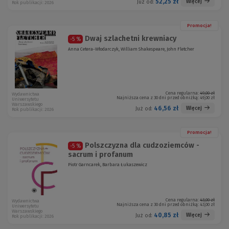
52,25 zł
Więcej
Już od:
Rok publikacji: 2026
Promocja!
Dwaj szlachetni krewniacy
-5 %
Anna Cetera-Włodarczyk, William Shakespeare, John Fletcher
Cena regularna:
49,00 zł
Wydawnictwa
Najniższa cena z 30 dni przed obniżką:
49,00 zł
Uniwersytetu
Warszawskiego
46,56 zł
Więcej
Już od:
Rok publikacji: 2026
Promocja!
Polszczyzna dla cudzoziemców -
-5 %
sacrum i profanum
Piotr Garncarek, Barbara Łukaszewicz
Cena regularna:
43,00 zł
Wydawnictwa
Najniższa cena z 30 dni przed obniżką:
43,00 zł
Uniwersytetu
Warszawskiego
40,85 zł
Więcej
Już od:
Rok publikacji: 2026