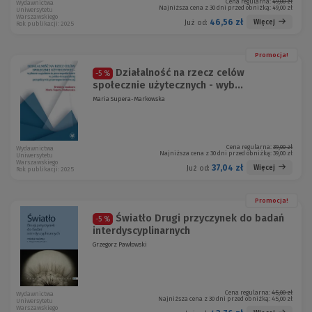
Cena regularna:
49,00 zł
Wydawnictwa
Najniższa cena z 30 dni przed obniżką:
49,00 zł
Uniwersytetu
Warszawskiego
46,56 zł
Więcej
Już od:
Rok publikacji: 2025
Promocja!
Działalność na rzecz celów
-5 %
społecznie użytecznych - wyb...
Maria Supera-Markowska
Cena regularna:
39,00 zł
Wydawnictwa
Najniższa cena z 30 dni przed obniżką:
39,00 zł
Uniwersytetu
Warszawskiego
37,04 zł
Więcej
Już od:
Rok publikacji: 2025
Promocja!
Światło Drugi przyczynek do badań
-5 %
interdyscyplinarnych
Grzegorz Pawłowski
Cena regularna:
45,00 zł
Wydawnictwa
Najniższa cena z 30 dni przed obniżką:
45,00 zł
Uniwersytetu
Warszawskiego