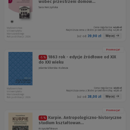
wobec przestrzeni domow...
Sara Herczyńska
Cena regularna:
42,00 zł
Wydawnictwa
Najniższa cena z 30 dni przed obniżką:
42,00 zł
Uniwersytetu
Warszawskiego
39,90 zł
Więcej
Już od:
Rok publikacji: 2026
Promocja!
1863 rok - edycje źródłowe od XIX
-5 %
do XXI wieku
Jolanta Sikorska-Kulesza
Cena regularna:
40,00 zł
Wydawnictwa
Najniższa cena z 30 dni przed obniżką:
40,00 zł
Uniwersytetu
Warszawskiego
38,00 zł
Więcej
Już od:
Rok publikacji: 2026
Promocja!
Kurpie. Antropologiczno-historyczne
-5 %
studium kształtowan...
Krzysztof Braun