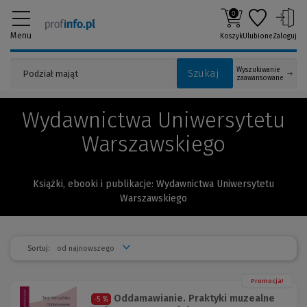
0
Menu
Koszyk
Ulubione
Zaloguj
Wyszukiwanie
Szukaj
zaawansowane
Wydawnictwa Uniwersytetu
Warszawskiego
Książki, ebooki i publikacje: Wydawnictwa Uniwersytetu
Warszawskiego
Sortuj:
Promocja!
Oddamawianie. Praktyki muzealne
-5 %