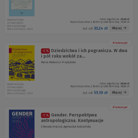
Cena regularna:
35,00 zł
Wydawnictwa
Najniższa cena z 30 dni przed obniżką:
35,00 zł
Uniwersytetu
Warszawskiego
33,24 zł
Więcej
Już od:
Rok publikacji: 2025
Promocja!
Dziedzictwa i ich pogranicza. W dwa
-5 %
i pół roku wokół za...
Maria Małanicz-Przybylska
Cena regularna:
58,00 zł
Wydawnictwa
Najniższa cena z 30 dni przed obniżką:
58,00 zł
Uniwersytetu
Warszawskiego
55,10 zł
Więcej
Już od:
Rok publikacji: 2025
Promocja!
Gender. Perspektywa
-5 %
antropologiczna. Kontynuacje
E.Renata Hryciuk, Agnieszka Kościańska