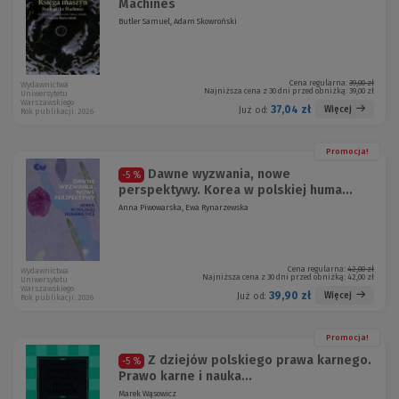
Machines
Butler Samuel, Adam Skowroński
Cena regularna:
39,00 zł
Wydawnictwa
Najniższa cena z 30 dni przed obniżką:
39,00 zł
Uniwersytetu
Warszawskiego
37,04 zł
Więcej
Już od:
Rok publikacji: 2026
Promocja!
Dawne wyzwania, nowe
-5 %
perspektywy. Korea w polskiej huma...
Anna Piwowarska, Ewa Rynarzewska
Cena regularna:
42,00 zł
Wydawnictwa
Najniższa cena z 30 dni przed obniżką:
42,00 zł
Uniwersytetu
Warszawskiego
39,90 zł
Więcej
Już od:
Rok publikacji: 2026
Promocja!
Z dziejów polskiego prawa karnego.
-5 %
Prawo karne i nauka...
Marek Wąsowicz