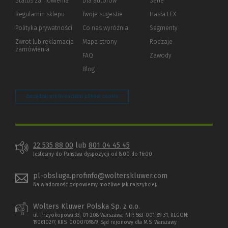
Status zamówienia
Dla autorów
(Nowe
(Link
Serie
okno)
do
Regulamin sklepu
Twoje sugestie
Hasła LEX
innej
strony)
Polityka prywatności
(Nowe
(Link
Co nas wyróżnia
Segmenty
okno)
do
Zwrot lub reklamacja
Mapa strony
Rodzaje
innej
zamówienia
strony)
FAQ
Zawody
Blog
Zarządzaj preferencjami plików cookie
22 535 88 00
lub
801 04 45 45
Jesteśmy do Państwa dyspozycji od 8:00 do 16:00
pl-obsluga.profinfo@wolterskluwer.com
Na wiadomość odpowiemy możliwe jak najszybciej.
Wolters Kluwer Polska Sp. z o.o.
ul. Przyokopowa 33, 01-208 Warszawa; NIP: 583-001-89-31, REGON:
190610277, KRS: 0000709879, Sąd rejonowy dla M.S. Warszawy