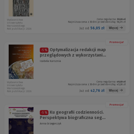
Cena regularna:
59,00 zł
Wydawnictwa
Najniższa cena z 30 dni przed obniżką:
56,05 zł
Uniwersytetu
Warszawskiego
56,05 zł
Więcej
Już od:
Rok publikacji: 2026
Promocja!
Optymalizacja redakcji map
-5 %
przeglądowych z wykorzystani...
Izabela Karsznia
Cena regularna:
45,00 zł
Wydawnictwa
Najniższa cena z 30 dni przed obniżką:
45,00 zł
Uniwersytetu
Warszawskiego
42,76 zł
Więcej
Już od:
Rok publikacji: 2026
Promocja!
Ku geografii codzienności.
-5 %
Perspektywa biograficzna seg...
Anna Grzegorczyk