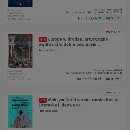
Cena regularna:
35,00 zł
Wydawnictwa
Najniższa cena z 30 dni przed obniżką:
35,00 zł
Uniwersytetu
Warszawskiego
33,24 zł
Więcej
Już od:
Rok publikacji: 2026
Promocja!
Europa w drodze. Artystyczne
-5 %
wędrówki w dobie oświeceni...
Andrzej Pieńkos
Cena regularna:
41,00 zł
Wydawnictwa
Najniższa cena z 30 dni przed obniżką:
41,00 zł
Uniwersytetu
Warszawskiego
38,96 zł
Więcej
Już od:
Rok publikacji: 2026
Promocja!
Maksym Gorki versus carska Rosja.
-5 %
Literacka i ideowa dr...
Piotr Głuszkowski