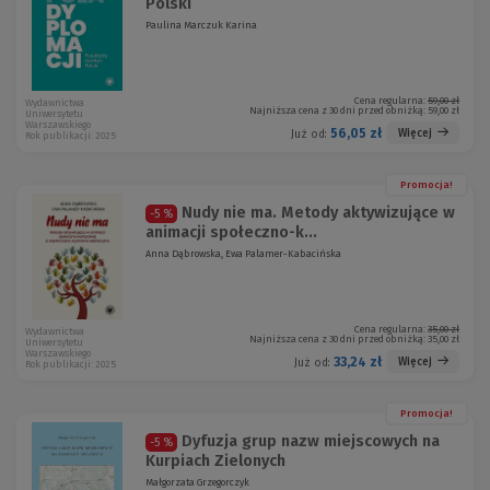
Polski
Paulina Marczuk Karina
Cena regularna:
59,00 zł
Wydawnictwa
Najniższa cena z 30 dni przed obniżką:
59,00 zł
Uniwersytetu
Warszawskiego
56,05 zł
Więcej
Już od:
Rok publikacji: 2025
Promocja!
Nudy nie ma. Metody aktywizujące w
-5 %
animacji społeczno-k...
Anna Dąbrowska, Ewa Palamer-Kabacińska
Cena regularna:
35,00 zł
Wydawnictwa
Najniższa cena z 30 dni przed obniżką:
35,00 zł
Uniwersytetu
Warszawskiego
33,24 zł
Więcej
Już od:
Rok publikacji: 2025
Promocja!
Dyfuzja grup nazw miejscowych na
-5 %
Kurpiach Zielonych
Małgorzata Grzegorczyk