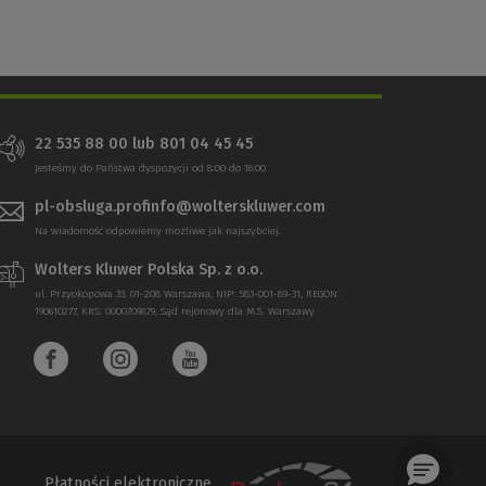
22 535 88 00 lub 801 04 45 45
Jesteśmy do Państwa dyspozycji od 8:00 do 16:00
pl-obsluga.profinfo@wolterskluwer.com
Na wiadomość odpowiemy możliwe jak najszybciej.
Wolters Kluwer Polska Sp. z o.o.
ul. Przyokopowa 33, 01-208 Warszawa; NIP: 583-001-89-31, REGON:
190610277, KRS: 0000709879, Sąd rejonowy dla M.S. Warszawy
Płatności elektroniczne