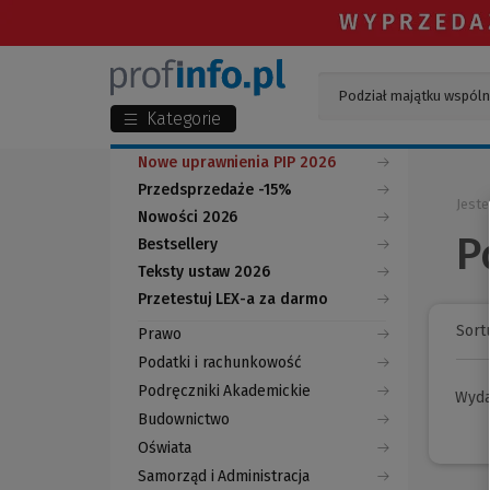
Kategorie
Nowe uprawnienia PIP 2026
Przedsprzedaże -15%
Jeste
Nowości 2026
P
Bestsellery
Teksty ustaw 2026
Przetestuj LEX-a za darmo
(Nowe
(Link
okno)
do
Sortu
Prawo
innej
strony)
Podatki i rachunkowość
Podręczniki Akademickie
Wyd
Budownictwo
Oświata
Samorząd i Administracja