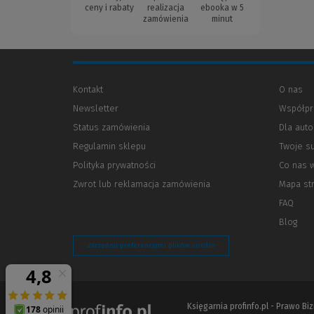
ceny i rabaty
realizacja
ebooka w 5
zamówienia
minut
Kontakt
O nas
Newsletter
Współpr
Status zamówienia
Dla aut
Regulamin sklepu
Twoje s
Polityka prywatności
(Nowe
(Link
Co nas 
okno)
do
Zwrot lub reklamacja zamówienia
Mapa st
innej
strony)
FAQ
Blog
Zarządzaj preferencjami plików cookie
Księgarnia profinfo.pl - Prawo B