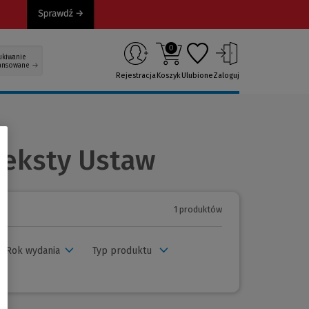
0
ukiwanie
ansowane
Rejestracja
Koszyk
Ulubione
Zaloguj
Teksty Ustaw
1 produktów
Rok wydania
Typ produktu