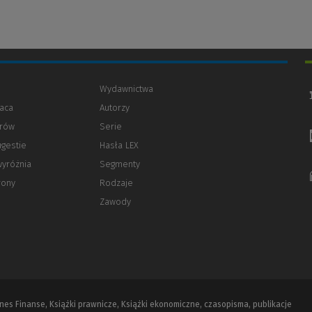
Wydawnictwa
aca
Autorzy
orów
(Nowe
(Link
Serie
okno)
do
ugestie
Hasła LEX
innej
strony)
wyróżnia
Segmenty
rony
Rodzaje
Zawody
iznes Finanse, Książki prawnicze, Książki ekonomiczne, czasopisma, publikacje