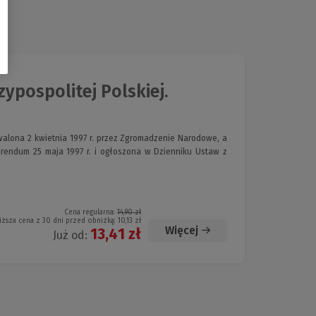
ypospolitej Polskiej.
hwalona 2 kwietnia 1997 r. przez Zgromadzenie Narodowe, a
rendum 25 maja 1997 r. i ogłoszona w Dzienniku Ustaw z
Cena regularna:
14,90 zł
iższa cena z 30 dni przed obniżką:
10,13 zł
Więcej
13,41 zł
Już od: