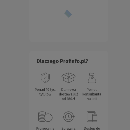
Dlaczego Profinfo.pl?
Ponad 10 tys.
Darmowa
Pomoc
tytułów
dostawa już
konsultanta
od 180zł
na linii
Promocyjne
Sprawna
Dostęp do