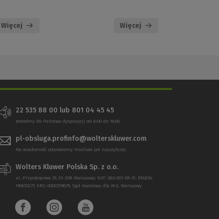
Więcej
Więcej
22 535 88 00 lub 801 04 45 45
Jesteśmy do Państwa dyspozycji od 8:00 do 16:00
pl-obsluga.profinfo@wolterskluwer.com
Na wiadomość odpowiemy możliwe jak najszybciej.
Wolters Kluwer Polska Sp. z o.o.
ul. Przyokopowa 33, 01-208 Warszawa; NIP: 583-001-89-31, REGON:
190610277, KRS: 0000709879, Sąd rejonowy dla M.S. Warszawy