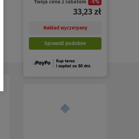
Twoja cena z rabatem
-
5
%
33,23
zł
Nakład wyczerpany
Sprawdź podobne
(Nowe
okno)