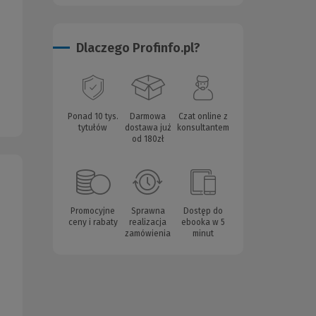
Dlaczego Profinfo.pl?
Ponad 10 tys.
Darmowa
Czat online z
tytułów
dostawa już
konsultantem
od 180zł
Promocyjne
Sprawna
Dostęp do
ceny i rabaty
realizacja
ebooka w 5
zamówienia
minut