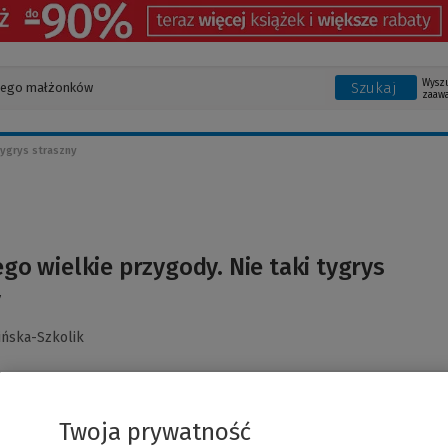
Wysz
Szukaj
zaaw
tygrys straszny
jego wielkie przygody. Nie taki tygrys
y
ińska-Szkolik
ka? To piękny, biały terierek o radosnych oczach i ruchliwym nos
ej opiekunce, weterynarz Misi opiekować się zwierzętami.
Twoja prywatność