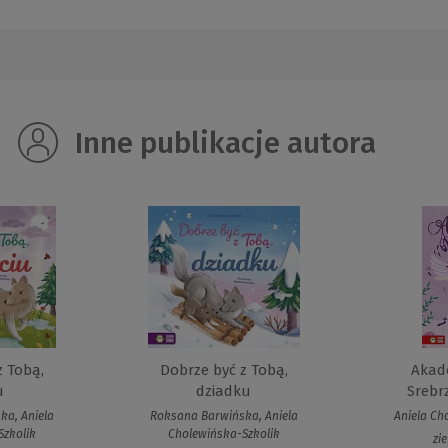
Inne publikacje autora
z Tobą,
Dobrze być z Tobą,
Akad
u
dziadku
Srebr
ka, Aniela
Roksana Barwińska, Aniela
Aniela Ch
Szkolik
Cholewińska-Szkolik
zi