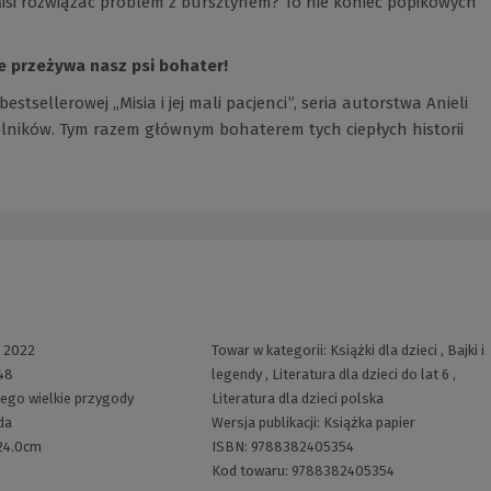
isi rozwiązać problem z bursztynem? To nie koniec popikowych
e przeżywa nasz psi bohater!
bestsellerowej „Misia i jej mali pacjenci”, seria autorstwa Anieli
elników. Tym razem głównym bohaterem tych ciepłych historii
:
2022
Towar w kategorii:
Książki dla dzieci
,
Bajki i
48
legendy
,
Literatura dla dzieci do lat 6
,
 jego wielkie przygody
Literatura dla dzieci polska
da
Wersja publikacji:
Książka papier
x24.0cm
ISBN:
9788382405354
Kod towaru:
9788382405354