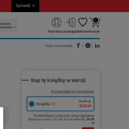
0
ukiwanie
ansowane
Rejestracja
Zaloguj
Ulubione
Koszyk
(Nowe okno)
(Link do innej strony)
(Link do innej strony)
Poleć ten produkt:
Kup tę książkę w wersji
Przewodnik po formatach
34,99 zł
Książka
33,23 zł
ku.
Przekreślona cena jest ceną regularną
Najniższa cena z 30 dni przed obniżką:
34,99
zł