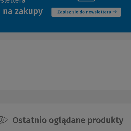
slettera
(Nowe
ł na zakupy
okno)
Zapisz się do newslettera
Ostatnio oglądane produkty