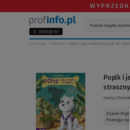
Kategorie
Jesteś tutaj:
Profinfo.pl
Popik i jego wielkie przygody. Nie taki 
(Link
Popik i 
do
straszn
innej
strony)
Aniela Cholew
Znacie Popi
Pomaga swoj