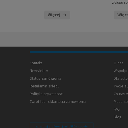
zielona s
Więcej
Więce
Kontakt
O nas
Newsletter
Współpr
Status zamówienia
Dla aut
Regulamin sklepu
Twoje s
Polityka prywatności
(Nowe
(Link
Co nas 
okno)
do
Zwrot lub reklamacja zamówienia
Mapa st
innej
strony)
FAQ
Blog
Zarządzaj preferencjami plików cookie