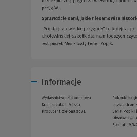
niebezpieczną pogoń za wiewiórką i pomóc M
przygód.
Sprawdźcie sami, jakie niesamowite histori
„Popik i jego wielkie przygody” to kolejna, po 
Cholewińskiej-Szkolik dla najmłodszych czyt
jest piesek Misi - biały terier Popik.
Informacje
Wydawnictwo:
zielona sowa
Rok publikacji
Kraj produkcji: Polska
Liczba stron:
Producent:
zielona sowa
Seria:
Popik i
Okładka:
twar
Format:
19.5