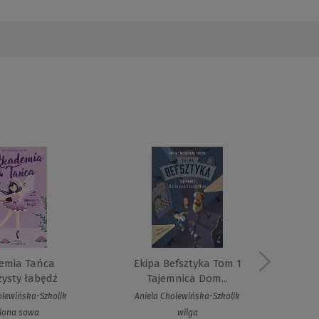
emia Tańca
Ekipa Befsztyka Tom 1
zysty łabędź
Tajemnica Dom...
olewińska-Szkolik
Aniela Cholewińska-Szkolik
An
elona sowa
wilga