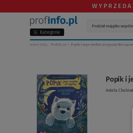
Kategorie
Jesteś tutaj:
Profinfo.pl
Popik i jego wielkie przygody Niezapo
(Link
Popik i 
do
innej
Aniela Cholew
strony)