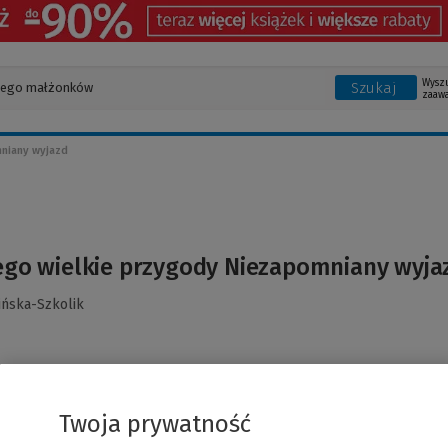
Wysz
Szukaj
zaaw
mniany wyjazd
jego wielkie przygody Niezapomniany wyja
ińska-Szkolik
Twoja prywatność