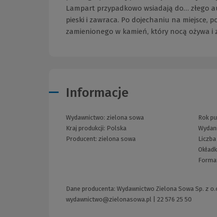
Lampart przypadkowo wsiadają do… złego aut
pieski i zawraca. Po dojechaniu na miejsce
zamienionego w kamień, który nocą ożywa i zd
Informacje
Wydawnictwo:
zielona sowa
Rok pu
Kraj produkcji: Polska
Wydan
Producent:
zielona sowa
Liczba
Okład
Forma
Dane producenta: Wydawnictwo Zielona Sowa Sp. z o.o.
wydawnictwo@zielonasowa.pl
|
22 576 25 50