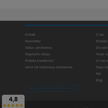
Kontakt
O nas
Newsletter
Współpr
Status zamówienia
Dla aut
Regulamin sklepu
Twoje s
Polityka prywatności
(Nowe
(Link
Co nas 
okno)
do
Zwrot lub reklamacja zamówienia
Mapa st
innej
strony)
FAQ
Blog
Zarządzaj preferencjami plików cookie