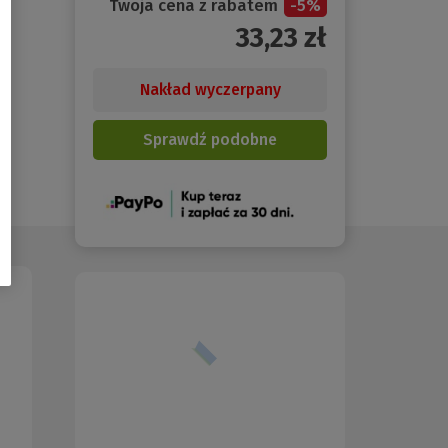
Twoja cena z rabatem
-
5
%
33,23
zł
Nakład wyczerpany
Sprawdź podobne
(Nowe
okno)