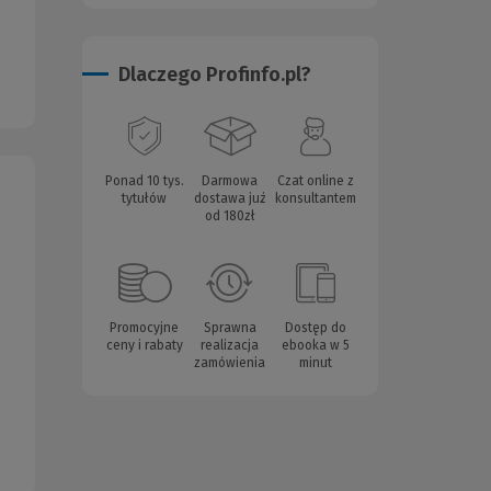
Dlaczego Profinfo.pl?
Ponad 10 tys.
Darmowa
Czat online z
tytułów
dostawa już
konsultantem
od 180zł
Promocyjne
Sprawna
Dostęp do
ceny i rabaty
realizacja
ebooka w 5
zamówienia
minut