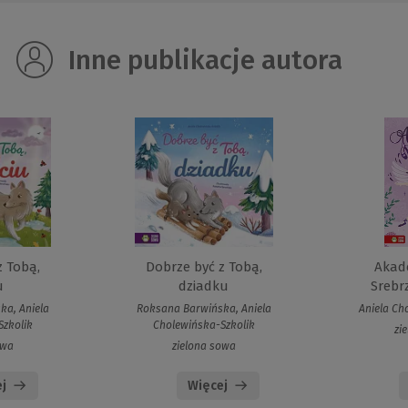
Inne publikacje autora
z Tobą,
Dobrze być z Tobą,
Akad
u
dziadku
Srebr
ka, Aniela
Roksana Barwińska, Aniela
Aniela Ch
Szkolik
Cholewińska-Szkolik
zi
owa
zielona sowa
j
Więcej