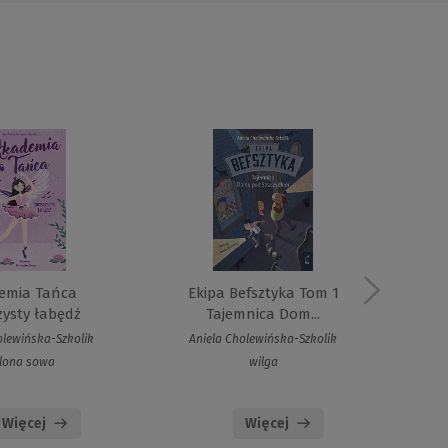
emia Tańca
Ekipa Befsztyka Tom 1
zysty łabędź
Tajemnica Dom...
olewińska-Szkolik
Aniela Cholewińska-Szkolik
An
elona sowa
wilga
Więcej
Więcej