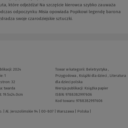
a, które odjeżdża! Na szczęście kierowca szybko zauważa
, podczas odpoczynku Misia opowiada Popikowi legendę barona
radza swoje czarodziejskie sztuczki.
blikacji:
2024
Towar w kategorii:
Beletrystyka
,
ie:
1
Przygodowa
,
Książki dla dzieci
,
Literatura
 stron:
32
dla dzieci polska
ka:
twarda
Wersja publikacji:
Książka papier
t:
19.5x24.0cm
ISBN:
9788382997606
Kod towaru:
9788382997606
 | Al. Jerozolimskie 94 | 00-807 | Warszawa | Polska |