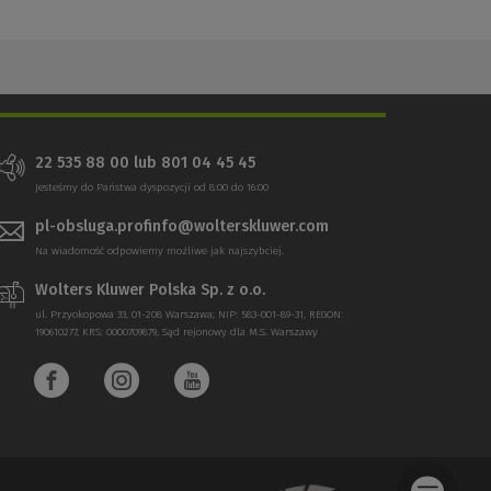
22 535 88 00 lub 801 04 45 45
Jesteśmy do Państwa dyspozycji od 8:00 do 16:00
pl-obsluga.profinfo@wolterskluwer.com
Na wiadomość odpowiemy możliwe jak najszybciej.
Wolters Kluwer Polska Sp. z o.o.
ul. Przyokopowa 33, 01-208 Warszawa; NIP: 583-001-89-31, REGON:
190610277, KRS: 0000709879, Sąd rejonowy dla M.S. Warszawy