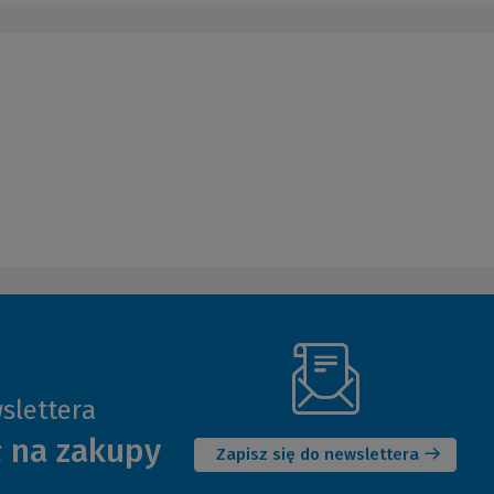
slettera
(Nowe
ł na zakupy
okno)
Zapisz się do newslettera