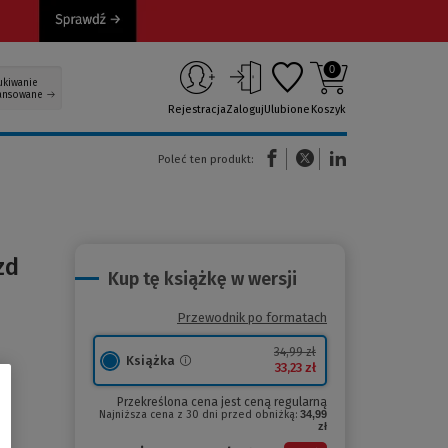
0
ukiwanie
ansowane
Rejestracja
Zaloguj
Ulubione
Koszyk
(Nowe okno)
(Link do innej strony)
(Link do innej strony)
Poleć ten produkt:
zd
Kup tę książkę w wersji
Przewodnik po formatach
34,99 zł
Książka
33,23 zł
Przekreślona cena jest ceną regularną
Najniższa cena z 30 dni przed obniżką:
34,99
zł