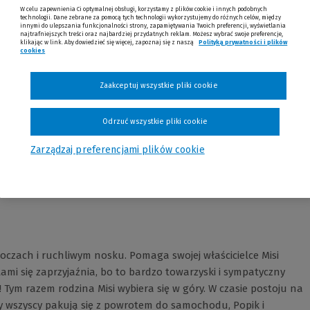
W celu zapewnienia Ci optymalnej obsługi, korzystamy z plików cookie i innych podobnych
technologii. Dane zebrane za pomocą tych technologii wykorzystujemy do różnych celów, między
innymi do ulepszania funkcjonalności strony, zapamiętywania Twoich preferencji, wyświetlania
najtrafniejszych treści oraz najbardziej przydatnych reklam. Możesz wybrać swoje preferencje,
klikając w link. Aby dowiedzieć się więcej, zapoznaj się z naszą
Polityką prywatności i plików
cookies
Zaakceptuj wszystkie pliki cookie
Odrzuć wszystkie pliki cookie
Opinie
Zarządzaj preferencjami plików cookie
 oczach i ruchliwym nosku. Pomaga swojej właścicielce Misi
ami się zaprzyjaźnia, bo to bardzo towarzyski i sympatyczny
Tym razem rodzina Misi wybiera się w góry. W czasie postoju na
y wszyscy pakują się z powrotem do samochodu, Popik i