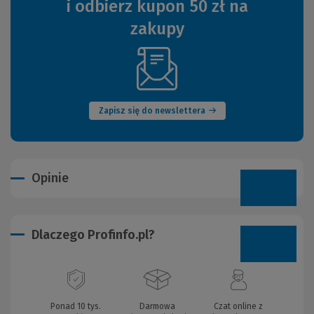
i odbierz kupon 50 zł na
zakupy
(Nowe
okno)
Zapisz się do newslettera
Opinie
Dlaczego Profinfo.pl?
Ponad 10 tys.
Darmowa
Czat online z