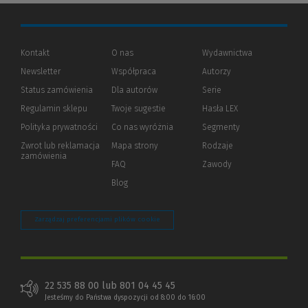
Kontakt
O nas
Wydawnictwa
Newsletter
Współpraca
Autorzy
Status zamówienia
Dla autorów
(Nowe
(Link
Serie
okno)
do
Regulamin sklepu
Twoje sugestie
Hasła LEX
innej
strony)
Polityka prywatności
(Nowe
(Link
Co nas wyróżnia
Segmenty
okno)
do
Zwrot lub reklamacja
Mapa strony
Rodzaje
innej
zamówienia
strony)
FAQ
Zawody
Blog
Zarządzaj preferencjami plików cookie
22 535 88 00 lub 801 04 45 45
Jesteśmy do Państwa dyspozycji od 8:00 do 16:00