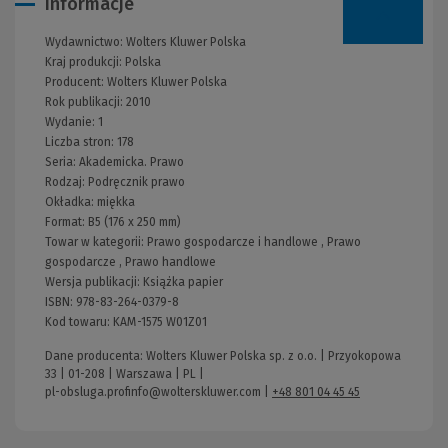
Informacje
Wydawnictwo:
Wolters Kluwer Polska
Kraj produkcji: Polska
Producent:
Wolters Kluwer Polska
Rok publikacji:
2010
Wydanie:
1
Liczba stron:
178
Seria:
Akademicka. Prawo
Rodzaj:
Podręcznik prawo
Okładka:
miękka
Format:
B5 (176 x 250 mm)
Towar w kategorii:
Prawo gospodarcze i handlowe
,
Prawo
gospodarcze
,
Prawo handlowe
Wersja publikacji:
Książka papier
ISBN:
978-83-264-0379-8
Kod towaru:
KAM-1575 W01Z01
Dane producenta: Wolters Kluwer Polska sp. z o.o. | Przyokopowa
33 | 01-208 | Warszawa | PL |
pl-obsluga.profinfo@wolterskluwer.com
|
+48 801 04 45 45