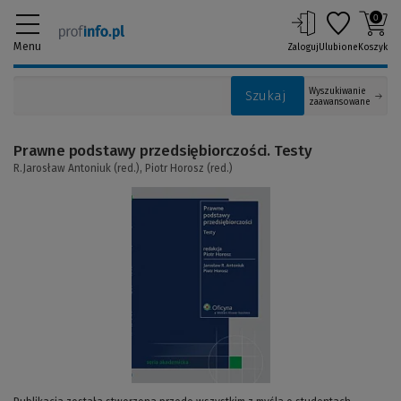
0
Menu
Zaloguj
Ulubione
Koszyk
Wyszukiwanie
Szukaj
zaawansowane
Prawne podstawy przedsiębiorczości. Testy
R.Jarosław Antoniuk (red.),
Piotr Horosz (red.)
(Link
do
innej
strony)