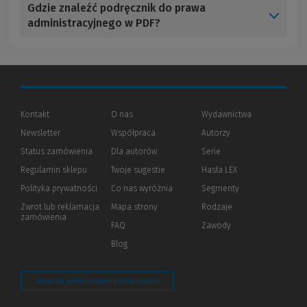
Gdzie znaleźć podręcznik do prawa
administracyjnego w PDF?
Kontakt
O nas
Wydawnictwa
Newsletter
Współpraca
Autorzy
Status zamówienia
Dla autorów
(Nowe
(Link
Serie
okno)
do
Regulamin sklepu
Twoje sugestie
Hasła LEX
innej
strony)
Polityka prywatności
(Nowe
(Link
Co nas wyróżnia
Segmenty
okno)
do
Zwrot lub reklamacja
Mapa strony
Rodzaje
innej
zamówienia
strony)
FAQ
Zawody
Blog
Zarządzaj preferencjami plików cookie