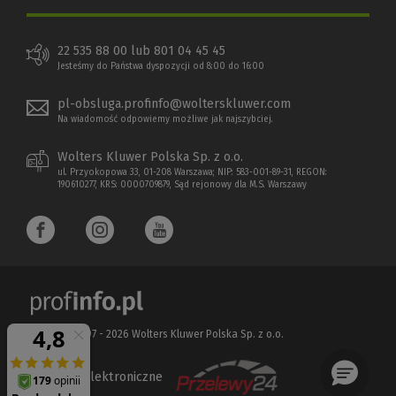
22 535 88 00 lub 801 04 45 45
Jesteśmy do Państwa dyspozycji od 8:00 do 16:00
pl-obsluga.profinfo@wolterskluwer.com
Na wiadomość odpowiemy możliwe jak najszybciej.
Wolters Kluwer Polska Sp. z o.o.
ul. Przyokopowa 33, 01-208 Warszawa; NIP: 583-001-89-31, REGON:
190610277, KRS: 0000709879, Sąd rejonowy dla M.S. Warszawy
Copyright 1997 - 2026 Wolters Kluwer Polska Sp. z o.o.
Płatności elektroniczne
(Nowe
(Link