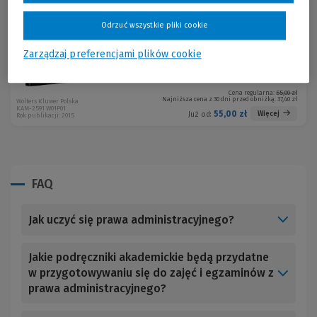
Statystyka w administracji
Odrzuć wszystkie pliki cookie
Andrzej Malinowski
Zarządzaj preferencjami plików cookie
Cena regularna:
55,00 zł
Najniższa cena z 30 dni przed obniżką:
37,40 zł
Wolters Kluwer Polska
KAM-2591 W01P01
55,00 zł
Więcej
Już od:
Rok publikacji: 2015
FAQ
Jak uczyć się prawa administracyjnego?
Jakie podręczniki akademickie będą przydatne
w przygotowywaniu się do zajęć i egzaminów z
prawa administracyjnego?