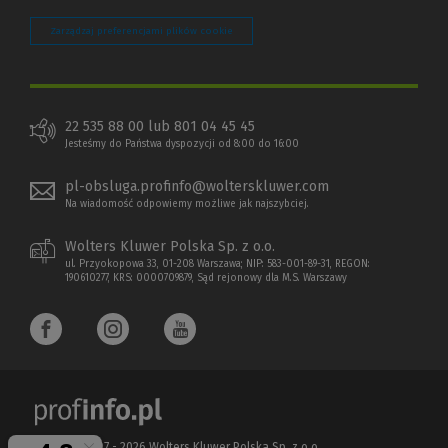
Zarządzaj preferencjami plików cookie
22 535 88 00 lub 801 04 45 45
Jesteśmy do Państwa dyspozycji od 8:00 do 16:00
pl-obsluga.profinfo@wolterskluwer.com
Na wiadomość odpowiemy możliwe jak najszybciej.
Wolters Kluwer Polska Sp. z o.o.
ul. Przyokopowa 33, 01-208 Warszawa; NIP: 583-001-89-31, REGON:
190610277, KRS: 0000709879, Sąd rejonowy dla M.S. Warszawy
Copyright 1997 - 2026 Wolters Kluwer Polska Sp. z o.o.