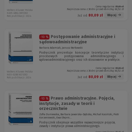
Cena regularna:
89,00 zł
Najniższa cena z 30 dni przed obniżką:
60,52 zł
Wolters Kluwer Polska
KAM-4864 W01D02
80,09 zł
Więcej
Już od:
Rok publikacji: 2024
Postępowanie administracyjne i
-10 %
sądowoadministracyjne
Barbara Adamiak, Janusz Borkowski
Podręcznik prezentuje koncepcje teoretyczne instytucji
procesowych postępowania administracyjnego i
sądowoadministracyjnego oraz ich stosowanie w praktyce.
Cena regularna:
89,00 zł
Najniższa cena z 30 dni przed obniżką:
60,52 zł
Wolters Kluwer Polska
NEX-0288 W21D02
80,09 zł
Więcej
Już od:
Rok publikacji: 2024
Prawo administracyjne. Pojęcia,
-10 %
instytucje, zasady w teorii i
orzecznictwie
Zofia Duniewska, Barbara Jaworska-Dębska, Michał Kasiński, Piotr
Korzeniowski, Ewa Olejnic...
Podręcznik obejmuje wszystkie najważniejsze pojęcia,
zasady i instytucje prawa administracyjnego.