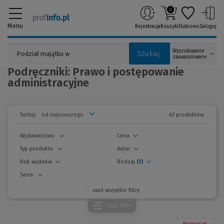
0
Menu
Rejestracja
Koszyk
Ulubione
Zaloguj
Wyszukiwanie
Szukaj
zaawansowane
Podręczniki: Prawo i postępowanie
administracyjne
43 produktów
Sortuj:
Wydawnictwo
Cena
Typ produktu
Autor
Rok wydania
Rodzaj
(1)
Seria
usuń wszystkie filtry
zwiń
filtry
Promocja!