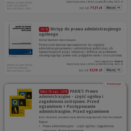
Najniższa cena z 30 dni przed obniżką:
53,72 zł
Wolters Kluwer Polska
KAM-2012 W04P01
71,11 zł
Więcej
Już od:
Rok publikacji: 2024
Wstęp do prawa administracyjnego
-10 %
ogólnego
Michał Możdżeń-Marcinkowski
Podręcznik stanowi wprowadzenie do regulacji
administracyjnoprawnej i administracji publicznej, ich
najważniejszych pojęć, instytucji i definicji na podstawie
obowiązującego prawa oraz poglądów nauki i orzecznictwa.
Cena regularna:
59,00 zł
Najniższa cena z 30 dni przed obniżką:
40,12 zł
Wolters Kluwer Polska
KAM-0742 W04D01
53,10 zł
Więcej
Już od:
Rok publikacji: 2023
Promocja!
PAKIET: Prawo
Tylko 10 egz.
-20%
administracyjne - część ogólna i
zagadnienia ustrojowe. Przed
egzaminem + Postępowanie
administracyjne. Przed egzaminem
Artur Mudrecki, Jarosław Czerw, Monika Augustyniak, Piotr Ruczkowski
Pakiet:
Prawo administracyjne - część ogólna i zagadnienia