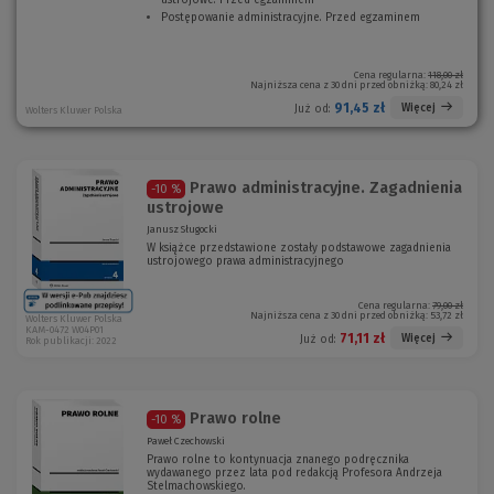
ustrojowe. Przed egzaminem
(
Postępowanie administracyjne. Przed egzaminem
N
(
o
N
w
o
e
w
Cena regularna:
118,00 zł
Najniższa cena z 30 dni przed obniżką:
80,24 zł
o
e
k
o
91,45 zł
Więcej
Już od:
Wolters Kluwer Polska
n
k
o
n
)
o
)
Prawo administracyjne. Zagadnienia
-10 %
ustrojowe
Janusz Sługocki
W książce przedstawione zostały podstawowe zagadnienia
ustrojowego prawa administracyjnego
Cena regularna:
79,00 zł
Najniższa cena z 30 dni przed obniżką:
53,72 zł
Wolters Kluwer Polska
KAM-0472 W04P01
71,11 zł
Więcej
Już od:
Rok publikacji: 2022
Prawo rolne
-10 %
Paweł Czechowski
Prawo rolne to kontynuacja znanego podręcznika
wydawanego przez lata pod redakcją Profesora Andrzeja
Stelmachowskiego.