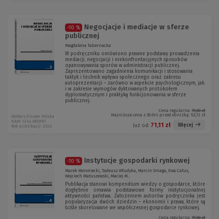
Negocjacje i mediacje w sferze
-10 %
publicznej
Magdalena Tabernacka
W podręczniku omówiono prawne podstawy prowadzenia
mediacji, negocjacji i niekonfrontacyjnych sposobów
opanowywania sporów w administracji publicznej.
Zaprezentowano zagadnienia komunikacji i stosowania
taktyk i technik wpływu społecznego oraz zakresu
autoprezentacji – zarówno w aspekcie psychologicznym, jak
i w zakresie wymogów dyktowanych protokołem
dyplomatycznym i praktyką funkcjonowania w sferze
publicznej.
Cena regularna:
79,00 zł
Najniższa cena z 30 dni przed obniżką:
53,72 zł
Wolters Kluwer Polska
KAM-1244 W03P01
71,11 zł
Więcej
Już od:
Rok publikacji: 2024
Instytucje gospodarki rynkowej
-10 %
Marek Woroniecki, Tadeusz Włudyka, Marcin Smaga, Ewa Całus,
Wojciech Matuszewski, Maciej M...
Publikacja stanowi kompendium wiedzy o gospodarce, które
dogłębnie omawia podstawowe formy instytucjonalnej
aktywności państwa. Założeniem autorów podręcznika jest
popularyzacja dwóch dziedzin – ekonomii i prawa, które są
ściśle skorelowane we współczesnej gospodarce rynkowej.
Cena regularna:
79,00 zł