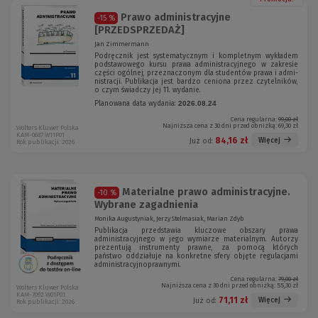
Prawo administracyjne
-15 %
[PRZEDSPRZEDAŻ]
Jan Zimmermann
Podręcznik jest systematycznym i kompletnym wykładem
podstawowego kursu prawa administracyjnego w zakresie
części ogólnej, przeznaczonym dla studentów prawa i admi­
nistracji. Publikacja jest bardzo ceniona przez czytelników,
o czym świadczy jej 11. wydanie.
Planowana data wydania:
2026.08.24
Cena regularna:
99,00 zł
Najniższa cena z 30 dni przed obniżką:
69,30 zł
Wolters Kluwer Polska
KAM-0687 W11P01
84,16 zł
Więcej
Już od:
Rok publikacji: 2026
Materialne prawo administracyjne.
-10 %
Wybrane zagadnienia
Monika Augustyniak, Jerzy Stelmasiak, Marian Zdyb
Publikacja przedstawia kluczowe obszary prawa
administracyjnego w jego wymiarze materialnym. Autorzy
prezentują instrumenty prawne, za pomocą których
państwo oddziałuje na konkretne sfery objęte regulacjami
administracyjnoprawnymi.
Cena regularna:
79,00 zł
Najniższa cena z 30 dni przed obniżką:
55,30 zł
Wolters Kluwer Polska
KAM-7092 W01P01
71,11 zł
Więcej
Już od:
Rok publikacji: 2026