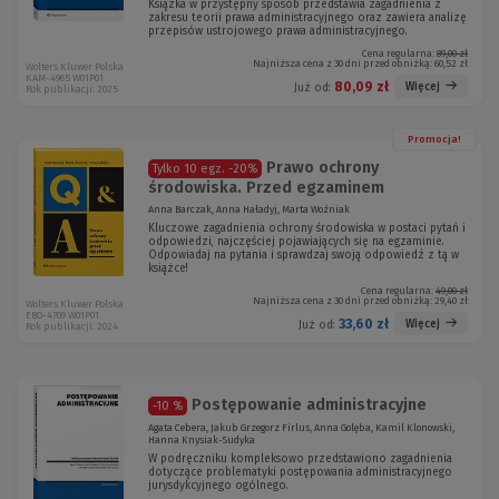
Książka w przystępny sposób przedstawia zagadnienia z
zakresu teorii prawa administracyjnego oraz zawiera analizę
przepisów ustrojowego prawa administracyjnego.
Cena regularna:
89,00 zł
Najniższa cena z 30 dni przed obniżką:
60,52 zł
Wolters Kluwer Polska
KAM-4965 W01P01
80,09 zł
Więcej
Już od:
Rok publikacji: 2025
Promocja!
Prawo ochrony
Tylko 10 egz.
-20%
środowiska. Przed egzaminem
Anna Barczak, Anna Haładyj, Marta Woźniak
Kluczowe zagadnienia ochrony środowiska w postaci pytań i
odpowiedzi, najczęściej pojawiających się na egzaminie.
Odpowiadaj na pytania i sprawdzaj swoją odpowiedź z tą w
książce!
Cena regularna:
49,00 zł
Najniższa cena z 30 dni przed obniżką:
29,40 zł
Wolters Kluwer Polska
EBO-4709 W01P01
33,60 zł
Więcej
Już od:
Rok publikacji: 2024
Postępowanie administracyjne
-10 %
Agata Cebera, Jakub Grzegorz Firlus, Anna Golęba, Kamil Klonowski,
Hanna Knysiak-Sudyka
W podręczniku kompleksowo przedstawiono zagadnienia
dotyczące problematyki postępowania administracyjnego
jurysdykcyjnego ogólnego.