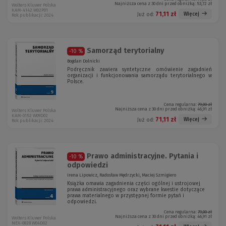
Najniższa cena z 30 dni przed obniżką:
53,72 zł
Wolters Kluwer Polska
KAM-4142 W02P01
71,11 zł
Więcej
Już od:
Rok publikacji: 2024
Samorząd terytorialny
-10 %
Bogdan Dolnicki
Podręcznik zawiera syntetyczne omówienie zagadnień
organizacji i funkcjonowania samorządu terytorialnego w
Polsce.
Cena regularna:
79,00 zł
Najniższa cena z 30 dni przed obniżką:
46,91 zł
Wolters Kluwer Polska
KAM-0152 W09D02
71,11 zł
Więcej
Już od:
Rok publikacji: 2024
Prawo administracyjne. Pytania i
-10 %
odpowiedzi
Irena Lipowicz, Radosław Mędrzycki, Maciej Szmigiero
Książka omawia zagadnienia części ogólnej i ustrojowej
prawa administracyjnego oraz wybrane kwestie dotyczące
prawa materialnego w przystępnej formie pytań i
odpowiedzi.
Cena regularna:
79,00 zł
Najniższa cena z 30 dni przed obniżką:
46,91 zł
Wolters Kluwer Polska
NEX-0828 W04D02