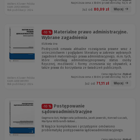
Cena regularna:
89,00 zł
Najniższa cena z 30 dni przed obniżką:
53,72 zł
Wolters Kluwer Polska
KAM-2053 W09D02
80,09 zł
Więcej
Już od:
Rok publikacji: 2024
Materialne prawo administracyjne.
-10 %
Wybrane zagadnienia
Elżbieta Ura
Podręcznik omawia aktualne rozwiązania prawne wraz z
orzecznictwem i poglądami literatury w zakresie wybranych
zagadnień materialnego prawa administracyjnego, m.in. tych,
które określają administracyjnoprawny status osoby
fizycznej, możliwość i formy zrzeszania się obywateli, a
także prawa do korzystania ze świadczeń publicznych.
Cena regularna:
79,00 zł
Najniższa cena z 30 dni przed obniżką:
53,72 zł
Wolters Kluwer Polska
KAM-4930 W01P01
71,11 zł
Więcej
Już od:
Rok publikacji: 2024
Postępowanie
-10 %
sądowoadministracyjne
Dagmara Gut, Małgorzata Jaśkowska, Jacek Jaworski, Konrad Łuczak,
Martyna Wilbrandt-Gotowi...
W książce kompleksowo i przystępnie omówiono
problematykę postępowania sądowoadministracyjnego.
Cena regularna:
79,00 zł