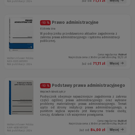
71,11 zł
Więcej
Już od:
Rok publikacji: 2024
Prawo administracyjne
-10 %
Elżbieta Ura
W podręczniku przedstawiono aktualne zagadnienia z
zakresu prawa administracyjnego i systemu administracji
publicznej.
Cena regularna:
79,00 zł
Najniższa cena z 30 dni przed obniżką:
53,72 zł
Wolters Kluwer Polska
NEX-0335 W05P01
71,11 zł
Więcej
Już od:
Rok publikacji: 2024
Podstawy prawa administracyjnego
-10 %
Wojciech Góralczyk jr
Podręcznik obejmuje najważniejsze zagadnienia z zakresu
części ogólnej prawa administracyjnego oraz wybrane
problemy materialnego prawa administracyjnego. Temat
ujęto od strony instytucji prawa administracyjnego, a
punktem wyjścia wywodu jest klasyczna triada: osoby,
rzeczy, działania i ich wzajemne powiązania.
Cena regularna:
84,00 zł
Najniższa cena z 30 dni przed obniżką:
84,00 zł
Wolters Kluwer Polska
KAM-4838 W01D01
84,00 zł
Więcej
Już od:
Rok publikacji: 2024