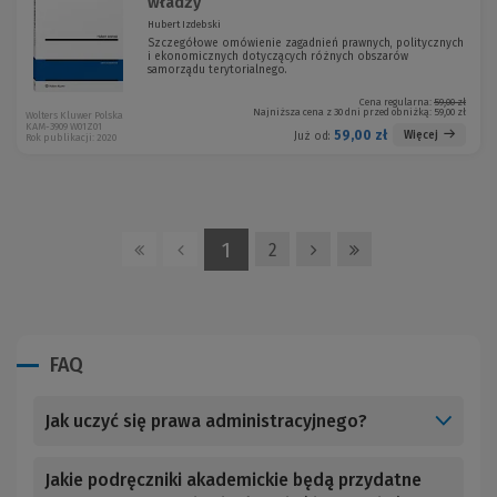
władzy
Hubert Izdebski
Szczegółowe omówienie zagadnień prawnych, politycznych
i ekonomicznych dotyczących różnych obszarów
samorządu terytorialnego.
Cena regularna:
59,00 zł
Najniższa cena z 30 dni przed obniżką:
59,00 zł
Wolters Kluwer Polska
KAM-3909 W01Z01
59,00 zł
Więcej
Już od:
Rok publikacji: 2020
1
2
FAQ
Jak uczyć się prawa administracyjnego?
Jakie podręczniki akademickie będą przydatne