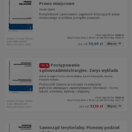
Prawo miejscowe
Dorota Dąbek
Kompleksowe opracowanie zagadnień dotyczących prawa
miejscowego w polskim porządku prawnym.
Cena regularna:
59,00 zł
Najniższa cena z 30 dni przed obniżką:
59,00 zł
Wolters Kluwer Polska
KAM-0900 W03D01
59,00 zł
Więcej
Już od:
Rok publikacji: 2020
Postępowanie
-10 %
sądowoadministracyjne. Zarys wykładu
Jakub Grzegorz Firlus, Anna Golęba, Kamil Klonowski, Hanna
Knysiak-Sudyka
Podręcznik zawiera przejrzyste rozwiązania
graficzne ułatwiające zapamiętywanie informacji – liczne
tabele, schematy, wykresy i diagramy.
Cena regularna:
59,00 zł
Najniższa cena z 30 dni przed obniżką:
40,12 zł
Wolters Kluwer Polska
KAM-3396 W02D01
53,10 zł
Więcej
Już od:
Rok publikacji: 2020
Samorząd terytorialny. Pionowy podział