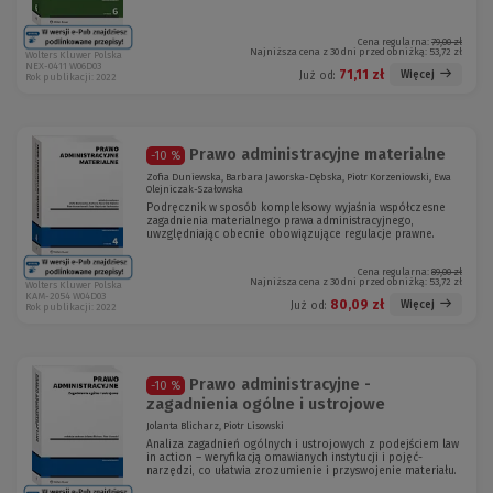
Cena regularna:
79,00 zł
Najniższa cena z 30 dni przed obniżką:
53,72 zł
Wolters Kluwer Polska
NEX-0411 W06D03
71,11 zł
Więcej
Już od:
Rok publikacji: 2022
Prawo administracyjne materialne
-10 %
Zofia Duniewska, Barbara Jaworska-Dębska, Piotr Korzeniowski, Ewa
Olejniczak-Szałowska
Podręcznik w sposób kompleksowy wyjaśnia współczesne
zagadnienia materialnego prawa administracyjnego,
uwzględniając obecnie obowiązujące regulacje prawne.
Cena regularna:
89,00 zł
Najniższa cena z 30 dni przed obniżką:
53,72 zł
Wolters Kluwer Polska
KAM-2054 W04D03
80,09 zł
Więcej
Już od:
Rok publikacji: 2022
Prawo administracyjne -
-10 %
zagadnienia ogólne i ustrojowe
Jolanta Blicharz, Piotr Lisowski
Analiza zagadnień ogólnych i ustrojowych z podejściem law
in action – weryfikacją omawianych instytucji i pojęć-
narzędzi, co ułatwia zrozumienie i przyswojenie materiału.