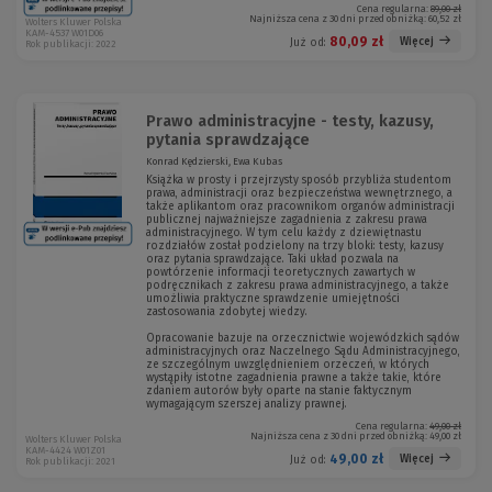
Cena regularna:
89,00 zł
Najniższa cena z 30 dni przed obniżką:
60,52 zł
Wolters Kluwer Polska
KAM-4537 W01D06
80,09 zł
Więcej
Już od:
Rok publikacji: 2022
Prawo administracyjne - testy, kazusy,
pytania sprawdzające
Konrad Kędzierski, Ewa Kubas
Książka w prosty i przejrzysty sposób przybliża studentom
prawa, administracji oraz bezpieczeństwa wewnętrznego, a
także aplikantom oraz pracownikom organów administracji
publicznej najważniejsze zagadnienia z zakresu prawa
administracyjnego. W tym celu każdy z dziewiętnastu
rozdziałów został podzielony na trzy bloki: testy, kazusy
oraz pytania sprawdzające. Taki układ pozwala na
powtórzenie informacji teoretycznych zawartych w
podręcznikach z zakresu prawa administracyjnego, a także
umożliwia praktyczne sprawdzenie umiejętności
zastosowania zdobytej wiedzy.
Opracowanie bazuje na orzecznictwie wojewódzkich sądów
administracyjnych oraz Naczelnego Sądu Administracyjnego,
ze szczególnym uwzględnieniem orzeczeń, w których
wystąpiły istotne zagadnienia prawne a także takie, które
zdaniem autorów były oparte na stanie faktycznym
wymagającym szerszej analizy prawnej.
Cena regularna:
49,00 zł
Najniższa cena z 30 dni przed obniżką:
49,00 zł
Wolters Kluwer Polska
KAM-4424 W01Z01
49,00 zł
Więcej
Już od:
Rok publikacji: 2021