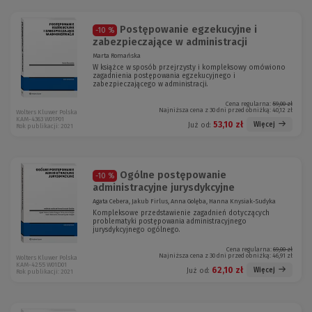
Postępowanie egzekucyjne i
-10 %
zabezpieczające w administracji
Marta Romańska
W książce w sposób przejrzysty i kompleksowy omówiono
zagadnienia postępowania egzekucyjnego i
zabezpieczającego w administracji.
Cena regularna:
59,00 zł
Najniższa cena z 30 dni przed obniżką:
40,12 zł
Wolters Kluwer Polska
KAM-4363 W01P01
53,10 zł
Więcej
Już od:
Rok publikacji: 2021
Ogólne postępowanie
-10 %
administracyjne jurysdykcyjne
Agata Cebera, Jakub Firlus, Anna Golęba, Hanna Knysiak-Sudyka
Kompleksowe przedstawienie zagadnień dotyczących
problematyki postępowania administracyjnego
jurysdykcyjnego ogólnego.
Cena regularna:
69,00 zł
Najniższa cena z 30 dni przed obniżką:
46,91 zł
Wolters Kluwer Polska
KAM-4255 W01D01
62,10 zł
Więcej
Już od:
Rok publikacji: 2021