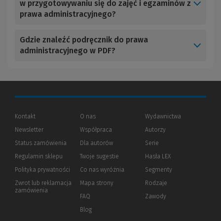
w przygotowywaniu się do zajęć i egzaminów z
prawa administracyjnego?
Gdzie znaleźć podręcznik do prawa
administracyjnego w PDF?
Kontakt
O nas
Wydawnictwa
Newsletter
Współpraca
Autorzy
Status zamówienia
Dla autorów
(Nowe
(Link
Serie
okno)
do
Regulamin sklepu
Twoje sugestie
Hasła LEX
innej
strony)
Polityka prywatności
(Nowe
(Link
Co nas wyróżnia
Segmenty
okno)
do
Zwrot lub reklamacja
Mapa strony
Rodzaje
innej
zamówienia
strony)
FAQ
Zawody
Blog