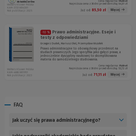
Cena regularna:
95,00 zł
Najniższa cena z 30 dni przed obniżką:
64,61 zł
Wolters Kluwer Polska
KAM-3733 W04D01
85,50 zł
Więcej
Już od:
Rok publikacji: 2025
Prawo administracyjne. Eseje i
-10 %
testy z odpowiedziami
Grzegorz Dudek, Mariusz Oleś, Przemysław Wszołek
Prawo administracyjne to obowiązkowy przedmiot na
studiach prawniczych. Jego specyfika jako gałęzi prawa, a
jednocześnie dyscypliny naukowej to skomplikowana
materia do samodzielnego studiowania.
Cena regularna:
79,00 zł
Najniższa cena z 30 dni przed obniżką:
53,72 zł
Wolters Kluwer Polska
KAM-4686 W01P01
71,11 zł
Więcej
Już od:
Rok publikacji: 2023
FAQ
Jak uczyć się prawa administracyjnego?