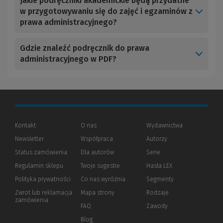
Jakie podręczniki akademickie będą przydatne
w przygotowywaniu się do zajęć i egzaminów z
prawa administracyjnego?
Gdzie znaleźć podręcznik do prawa
administracyjnego w PDF?
Kontakt
O nas
Wydawnictwa
Newsletter
Współpraca
Autorzy
Status zamówienia
Dla autorów
(Nowe
(Link
Serie
okno)
do
Regulamin sklepu
Twoje sugestie
Hasła LEX
innej
strony)
Polityka prywatności
(Nowe
(Link
Co nas wyróżnia
Segmenty
okno)
do
Zwrot lub reklamacja
Mapa strony
Rodzaje
innej
zamówienia
strony)
FAQ
Zawody
Blog