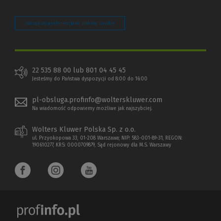
Zarządzaj preferencjami plików cookie
22 535 88 00 lub 801 04 45 45
Jesteśmy do Państwa dyspozycji od 8:00 do 16:00
pl-obsluga.profinfo@wolterskluwer.com
Na wiadomość odpowiemy możliwe jak najszybciej.
Wolters Kluwer Polska Sp. z o.o.
ul. Przyokopowa 33, 01-208 Warszawa; NIP: 583-001-89-31, REGON:
190610277, KRS: 0000709879, Sąd rejonowy dla M.S. Warszawy