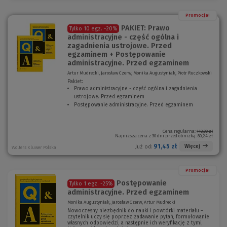
Promocja!
PAKIET: Prawo
Tylko 10 egz.
-20%
administracyjne - część ogólna i
zagadnienia ustrojowe. Przed
egzaminem + Postępowanie
administracyjne. Przed egzaminem
Artur Mudrecki, Jarosław Czerw, Monika Augustyniak, Piotr Ruczkowski
Pakiet:
Prawo administracyjne - część ogólna i zagadnienia
ustrojowe. Przed egzaminem
(
Postępowanie administracyjne. Przed egzaminem
N
(
o
N
w
o
e
w
Cena regularna:
118,00 zł
Najniższa cena z 30 dni przed obniżką:
80,24 zł
o
e
k
o
91,45 zł
Więcej
Już od:
Wolters Kluwer Polska
n
k
o
n
)
o
Promocja!
)
Postępowanie
Tylko 1 egz.
-25%
administracyjne. Przed egzaminem
Monika Augustyniak, Jarosław Czerw, Artur Mudrecki
Nowoczesny niezbędnik do nauki i powtórki materiału –
czytelnik uczy się poprzez zadawanie pytań, formułowanie
własnych odpowiedzi, a następnie ich weryfikację z tymi,