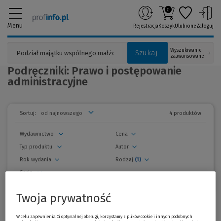
0
Menu
Rejestracja
Koszyk
Ulubione
Zaloguj
Wyszukiwanie
Szukaj
zaawansowane
Podręczniki: Prawo i postępowanie
administracyjne
4 produktów
Sortuj:
Wydawnictwo
Cena
Typ produktu
Autor
Rok wydania
Rodzaj
(1)
Seria
usuń wszystkie filtry
Twoja prywatność
zwiń
filtry
W celu zapewnienia Ci optymalnej obsługi, korzystamy z plików cookie i innych podobnych
Promocja!