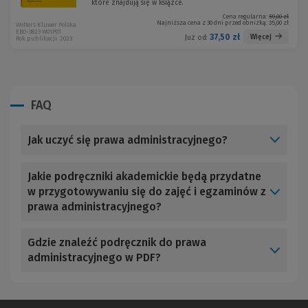
które znajdują się w książce.
Cena regularna:
59,00 zł
Najniższa cena z 30 dni przed obniżką:
35,00 zł
Wolters Kluwer Polska
EBO-3823 W01P01
37,50 zł
Więcej
Już od:
Rok publikacji: 2023
FAQ
Jak uczyć się prawa administracyjnego?
Jakie podręczniki akademickie będą przydatne
w przygotowywaniu się do zajęć i egzaminów z
prawa administracyjnego?
Gdzie znaleźć podręcznik do prawa
administracyjnego w PDF?