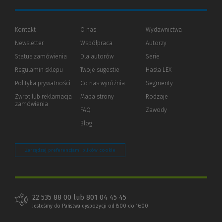
Kontakt
O nas
Wydawnictwa
Newsletter
Współpraca
Autorzy
Status zamówienia
Dla autorów
(Nowe
(Link
Serie
okno)
do
Regulamin sklepu
Twoje sugestie
Hasła LEX
innej
strony)
Polityka prywatności
(Nowe
(Link
Co nas wyróżnia
Segmenty
okno)
do
Zwrot lub reklamacja
Mapa strony
Rodzaje
innej
zamówienia
strony)
FAQ
Zawody
Blog
Zarządzaj preferencjami plików cookie
22 535 88 00 lub 801 04 45 45
Jesteśmy do Państwa dyspozycji od 8:00 do 16:00