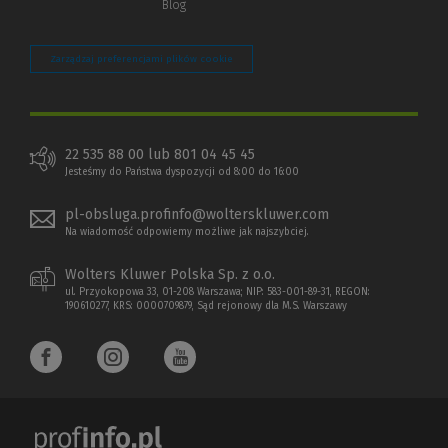
Blog
Zarządzaj preferencjami plików cookie
22 535 88 00 lub 801 04 45 45
Jesteśmy do Państwa dyspozycji od 8:00 do 16:00
pl-obsluga.profinfo@wolterskluwer.com
Na wiadomość odpowiemy możliwe jak najszybciej.
Wolters Kluwer Polska Sp. z o.o.
ul. Przyokopowa 33, 01-208 Warszawa; NIP: 583-001-89-31, REGON:
190610277, KRS: 0000709879, Sąd rejonowy dla M.S. Warszawy