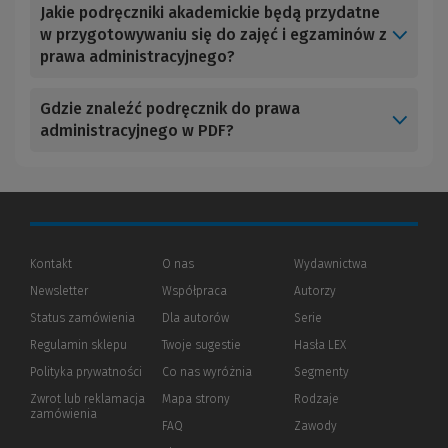
Jakie podręczniki akademickie będą przydatne
w przygotowywaniu się do zajęć i egzaminów z
prawa administracyjnego?
Gdzie znaleźć podręcznik do prawa
administracyjnego w PDF?
Kontakt
O nas
Wydawnictwa
Newsletter
Współpraca
Autorzy
Status zamówienia
Dla autorów
(Nowe
(Link
Serie
okno)
do
Regulamin sklepu
Twoje sugestie
Hasła LEX
innej
strony)
Polityka prywatności
(Nowe
(Link
Co nas wyróżnia
Segmenty
okno)
do
Zwrot lub reklamacja
Mapa strony
Rodzaje
innej
zamówienia
strony)
FAQ
Zawody