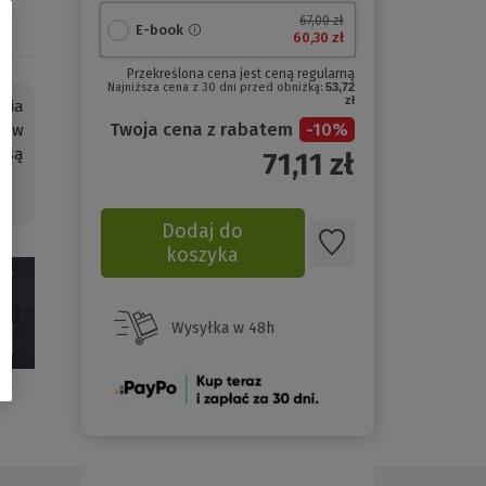
67,00 zł
E-book
60,30 zł
Przekreślona cena jest ceną regularną
Najniższa cena z 30 dni przed obniżką:
53,72
zł
wia
Twoja cena z rabatem
-
10
%
rów
 są
71,11
zł
Dodaj do
koszyka
Wysyłka w 48h
(Nowe
okno)