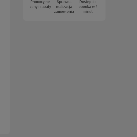
Promocyjne
Sprawna
Dostęp do
ceny i rabaty
realizacja
ebooka w 5
zamówienia
minut