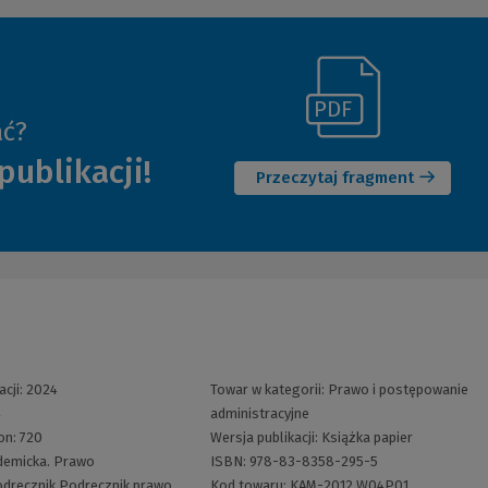
(Link
ać?
(Nowe
do
publikacji!
okno)
innej
Przeczytaj fragment
strony)
acji:
2024
Towar w kategorii:
Prawo i postępowanie
4
administracyjne
ron:
720
Wersja publikacji:
Książka papier
demicka. Prawo
ISBN:
978-83-8358-295-5
dręcznik
Podręcznik prawo
Kod towaru:
KAM-2012 W04P01