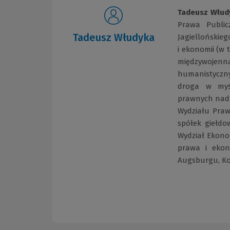
Tadeusz Włud
Prawa Public
Tadeusz Włudyka
Jagiellońskie
i ekonomii (w
międzywojenna
humanistyczny
droga w myśl
prawnych nada
Wydziału Praw
spółek giełdow
Wydział Ekonom
prawa i ekon
Augsburgu, Ko