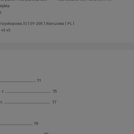
iękka
5
 Przyokopowa 33 | 01-208 | Warszawa | PL |
 45 45
.................................... 11
................................... 15
................................... 17
.................................... 19