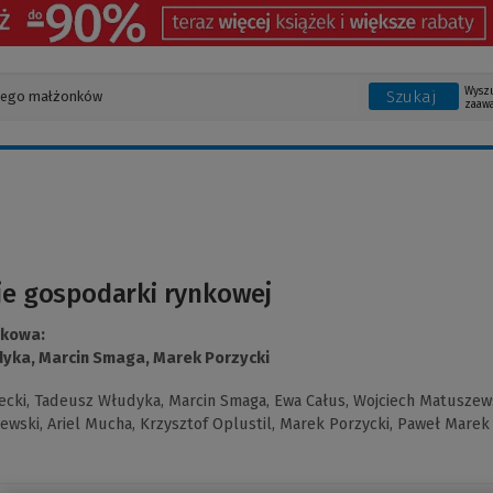
Wysz
Szukaj
zaaw
je gospodarki rynkowej
ukowa:
dyka,
Marcin Smaga,
Marek Porzycki
ecki,
Tadeusz Włudyka,
Marcin Smaga,
Ewa Całus,
Wojciech Matuszews
zewski,
Ariel Mucha,
Krzysztof Oplustil,
Marek Porzycki,
Paweł Marek