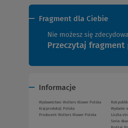
Fragment dla Ciebie
Nie możesz się zdecydow
Przeczytaj fragment 
Informacje
Wydawnictwo:
Wolters Kluwer Polska
Rok publik
Kraj produkcji: Polska
Wydanie:
Producent:
Wolters Kluwer Polska
Liczba st
Seria:
Aka
Rodzaj:
Po