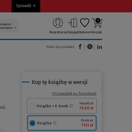
0
ukiwanie
ansowane
Rejestracja
Zaloguj
Ulubione
Koszyk
(Nowe okno)
(Link do innej strony)
(Link do innej strony)
Poleć ten produkt:
Kup tę książkę w wersji
Przewodnik po formatach
146,00 zł
Książka + E-book
ki,
70,09 zł
79,00 zł
Książka
71,11 zł