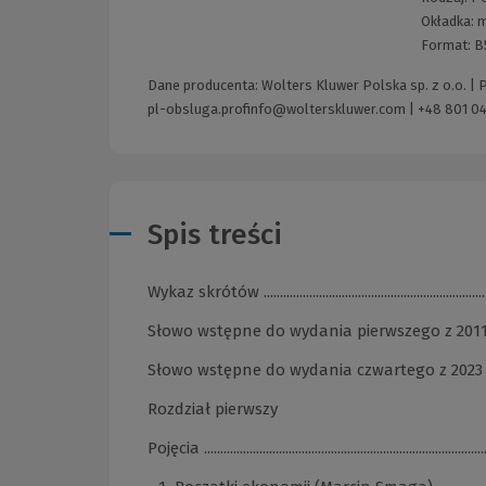
Okładka:
m
Format:
B
Dane producenta: Wolters Kluwer Polska sp. z o.o. |
pl-obsluga.profinfo@wolterskluwer.com
|
+48 801 04
Spis treści
Wykaz skrótów ........................................................................
Słowo wstępne do wydania pierwszego z 2011 r. ...............
Słowo wstępne do wydania czwartego z 2023 r. ................
Rozdział pierwszy
Pojęcia .......................................................................................