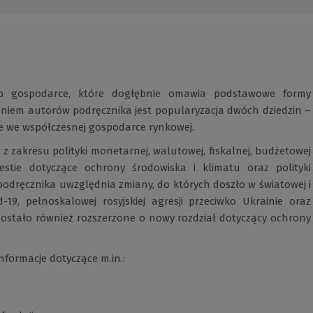
o gospodarce, które dogłębnie omawia podstawowe formy
eniem autorów podręcznika jest popularyzacja dwóch dziedzin –
ne we współczesnej gospodarce rynkowej.
z zakresu polityki monetarnej, walutowej, fiskalnej, budżetowej
tie dotyczące ochrony środowiska i klimatu oraz polityki
podręcznika uwzględnia zmiany, do których doszło w światowej i
19, pełnoskalowej rosyjskiej agresji przeciwko Ukrainie oraz
ostało również rozszerzone o nowy rozdział dotyczący ochrony
nformacje dotyczące m.in.: