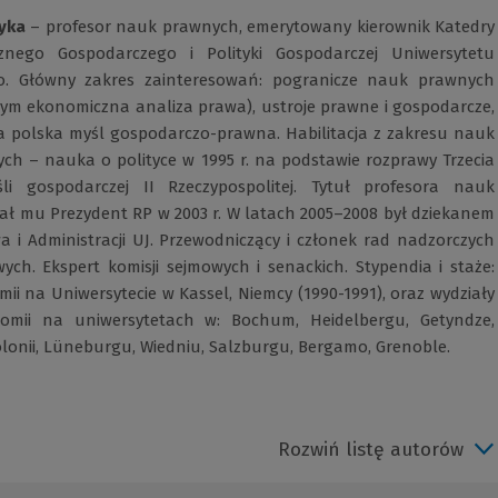
yka
– profesor nauk prawnych, emerytowany kierownik Katedry
znego Gospodarczego i Polityki Gospodarczej Uniwersytetu
go. Główny zakres zainteresowań: pogranicze nauk prawnych
 tym ekonomiczna analiza prawa), ustroje prawne i gospodarcze,
 polska myśl gospodarczo-prawna. Habilitacja z zakresu nauk
ch – nauka o polityce w 1995 r. na podstawie rozprawy Trzecia
i gospodarczej II Rzeczypospolitej. Tytuł profesora nauk
ł mu Prezydent RP w 2003 r. W latach 2005–2008 był dziekanem
a i Administracji UJ. Przewodniczący i członek rad nadzorczych
ych. Ekspert komisji sejmowych i senackich. Stypendia i staże:
ii na Uniwersytecie w Kassel, Niemcy (1990-1991), oraz wydziały
omii na uniwersytetach w: Bochum, Heidelbergu, Getyndze,
lonii, Lüneburgu, Wiedniu, Salzburgu, Bergamo, Grenoble.
Rozwiń listę autorów