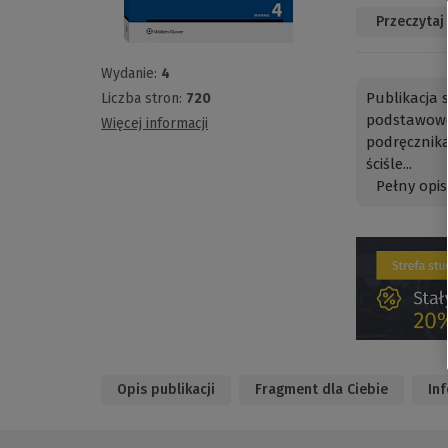
Przeczytaj
Wydanie:
4
Publikacja
Liczba stron:
720
podstawowe
Więcej informacji
podręcznik
ściśle...
Pełny opis
Opis publikacji
Fragment dla Ciebie
In