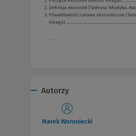
Początki ekonomii (Marcin Smaga)...............................
Definicja ekonomii (Tadeusz Włudyka, Marcin Smaga)
Prawidłowości i prawa ekonomiczne (Tad
Smaga) .............................................................................
...
Autorzy
Marek Woroniecki