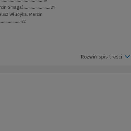
................................. 19
.............................. 21
eusz Włudyka, Marcin
....................... 22
Rozwiń spis treści