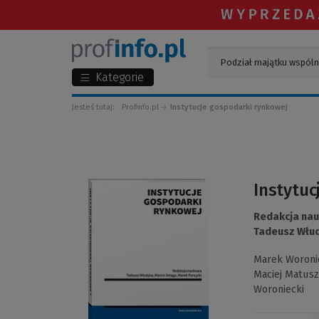
Kategorie
Jesteś tutaj:
Profinfo.pl
Instytucje gospodarki rynkowej
(Link
Instytuc
do
innej
Redakcja na
strony)
Tadeusz Włu
Marek Woroni
Maciej Matus
Woroniecki