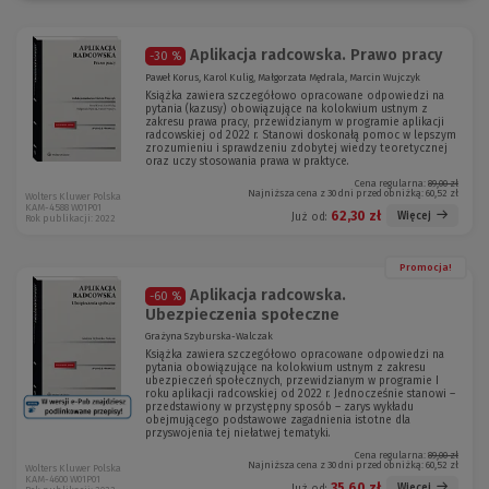
Aplikacja radcowska. Prawo pracy
-30 %
Paweł Korus, Karol Kulig, Małgorzata Mędrala, Marcin Wujczyk
Książka zawiera szczegółowo opracowane odpowiedzi na
pytania (kazusy) obowiązujące na kolokwium ustnym z
zakresu prawa pracy, przewidzianym w programie aplikacji
radcowskiej od 2022 r. Stanowi doskonałą pomoc w lepszym
zrozumieniu i sprawdzeniu zdobytej wiedzy teoretycznej
oraz uczy stosowania prawa w praktyce.
Cena regularna:
89,00 zł
Najniższa cena z 30 dni przed obniżką:
60,52 zł
Wolters Kluwer Polska
KAM-4588 W01P01
62,30 zł
Więcej
Już od:
Rok publikacji: 2022
Promocja!
Aplikacja radcowska.
-60 %
Ubezpieczenia społeczne
Grażyna Szyburska-Walczak
Książka zawiera szczegółowo opracowane odpowiedzi na
pytania obowiązujące na kolokwium ustnym z zakresu
ubezpieczeń społecznych, przewidzianym w programie I
roku aplikacji radcowskiej od 2022 r. Jednocześnie stanowi –
przedstawiony w przystępny sposób – zarys wykładu
obejmującego podstawowe zagadnienia istotne dla
przyswojenia tej niełatwej tematyki.
Cena regularna:
89,00 zł
Najniższa cena z 30 dni przed obniżką:
60,52 zł
Wolters Kluwer Polska
KAM-4600 W01P01
35,60 zł
Więcej
Już od: