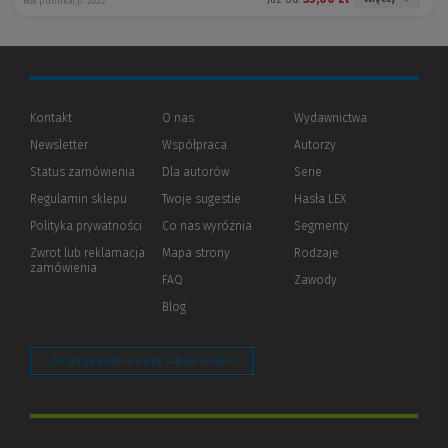
Rok publikacji: 2022
Kontakt
O nas
Wydawnictwa
Newsletter
Współpraca
Autorzy
Status zamówienia
Dla autorów
(Nowe
(Link
Serie
okno)
do
Regulamin sklepu
Twoje sugestie
Hasła LEX
innej
strony)
Polityka prywatności
(Nowe
(Link
Co nas wyróżnia
Segmenty
okno)
do
Zwrot lub reklamacja
Mapa strony
Rodzaje
innej
zamówienia
strony)
FAQ
Zawody
Blog
Zarządzaj preferencjami plików cookie