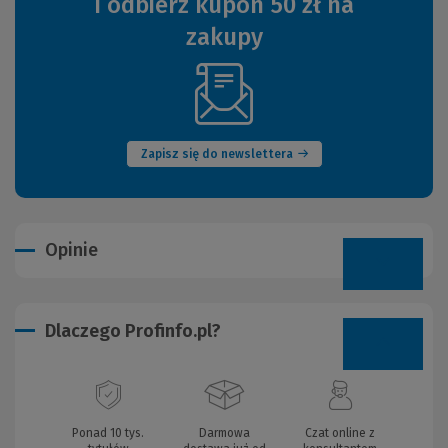
i odbierz kupon 50 zł na
zakupy
(Nowe
okno)
Zapisz się do newslettera
Opinie
Dlaczego Profinfo.pl?
Ponad 10 tys.
Darmowa
Czat online z