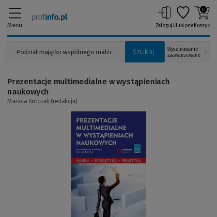
0
Menu
Zaloguj
Ulubione
Koszyk
Wyszukiwanie
Szukaj
zaawansowane
Prezentacje multimedialne w wystąpieniach
naukowych
Mariola Antczak (redakcja)
(Link
do
innej
strony)