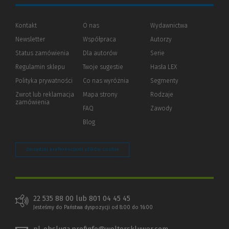
Kontakt
O nas
Wydawnictwa
Newsletter
Współpraca
Autorzy
Status zamówienia
Dla autorów
(Nowe
(Link
Serie
okno)
do
Regulamin sklepu
Twoje sugestie
Hasła LEX
innej
strony)
Polityka prywatności
(Nowe
(Link
Co nas wyróżnia
Segmenty
okno)
do
Zwrot lub reklamacja
Mapa strony
Rodzaje
innej
zamówienia
strony)
FAQ
Zawody
Blog
Zarządzaj preferencjami plików cookie
22 535 88 00 lub 801 04 45 45
Jesteśmy do Państwa dyspozycji od 8:00 do 16:00