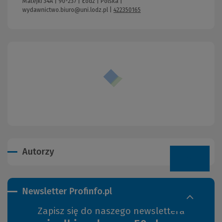
Matejki 34A | 90-237 | Łódź | Polska |
wydawnictwo.biuro@uni.lodz.pl
|
422350165
Autorzy
Newsletter Profinfo.pl
Zapisz się do naszego newslettera