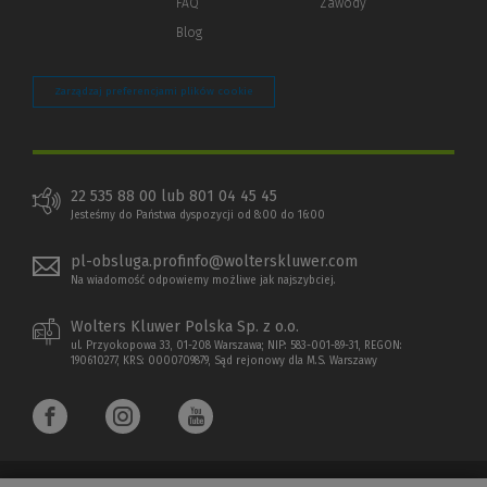
FAQ
Zawody
Blog
Zarządzaj preferencjami plików cookie
22 535 88 00 lub 801 04 45 45
Jesteśmy do Państwa dyspozycji od 8:00 do 16:00
pl-obsluga.profinfo@wolterskluwer.com
Na wiadomość odpowiemy możliwe jak najszybciej.
Wolters Kluwer Polska Sp. z o.o.
ul. Przyokopowa 33, 01-208 Warszawa; NIP: 583-001-89-31, REGON:
190610277, KRS: 0000709879, Sąd rejonowy dla M.S. Warszawy