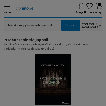
0
Menu
Zaloguj
Ulubione
Koszyk
Wyszukiwanie
Szukaj
zaawansowane
Przebudzenie się Japonii
Karolina Frankiewicz (redakcja),
Okakura Kakuzo,
Klaudia Górecka
(redakcja),
Marcin Lepioszka (redakcja)
(Link
do
innej
strony)