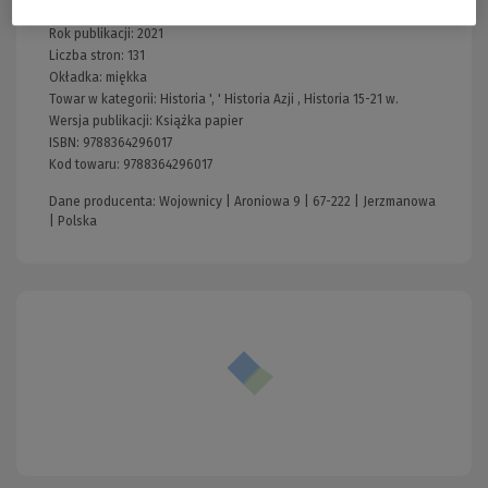
Producent:
wojownicy
Rok publikacji:
2021
Liczba stron:
131
Okładka:
miękka
Towar w kategorii:
Historia
', '
Historia Azji
,
Historia 15-21 w.
Wersja publikacji:
Książka papier
ISBN:
9788364296017
Kod towaru:
9788364296017
Dane producenta: Wojownicy | Aroniowa 9 | 67-222 | Jerzmanowa
| Polska