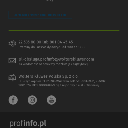
Zarządzaj preferencjami plików cookie
22 535 88 00 lub 801 04 45 45
Jesteśmy do Państwa dyspozycji od 8:00 do 16:00
pl-obsluga.profinfo@wolterskluwer.com
Na wiadomość odpowiemy możliwe jak najszybciej.
Wolters Kluwer Polska Sp. z o.o.
ul. Przyokopowa 33, 01-208 Warszawa; NIP: 583-001-89-31, REGON:
190610277, KRS: 0000709879, Sąd rejonowy dla M.S. Warszawy