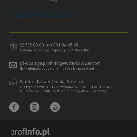
Zarządzaj preferencjami plików cookie
22 535 88 00 lub 801 04 45 45
Jesteśmy do Państwa dyspozycji od 8:00 do 16:00
pl-obsluga.profinfo@wolterskluwer.com
Na wiadomość odpowiemy możliwe jak najszybciej.
Wolters Kluwer Polska Sp. z o.o.
ul. Przyokopowa 33, 01-208 Warszawa; NIP: 583-001-89-31, REGON:
190610277, KRS: 0000709879, Sąd rejonowy dla M.S. Warszawy