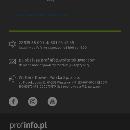
Zarządzaj preferencjami plików cookie
22 535 88 00 lub 801 04 45 45
Jesteśmy do Państwa dyspozycji od 8:00 do 16:00
pl-obsluga.profinfo@wolterskluwer.com
Na wiadomość odpowiemy możliwe jak najszybciej.
Wolters Kluwer Polska Sp. z o.o.
ul. Przyokopowa 33, 01-208 Warszawa; NIP: 583-001-89-31, REGON:
190610277, KRS: 0000709879, Sąd rejonowy dla M.S. Warszawy