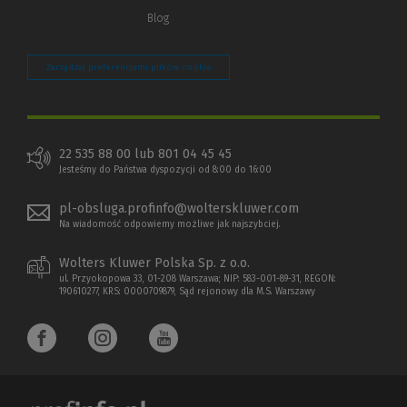
Blog
Zarządzaj preferencjami plików cookie
22 535 88 00 lub 801 04 45 45
Jesteśmy do Państwa dyspozycji od 8:00 do 16:00
pl-obsluga.profinfo@wolterskluwer.com
Na wiadomość odpowiemy możliwe jak najszybciej.
Wolters Kluwer Polska Sp. z o.o.
ul. Przyokopowa 33, 01-208 Warszawa; NIP: 583-001-89-31, REGON:
190610277, KRS: 0000709879, Sąd rejonowy dla M.S. Warszawy