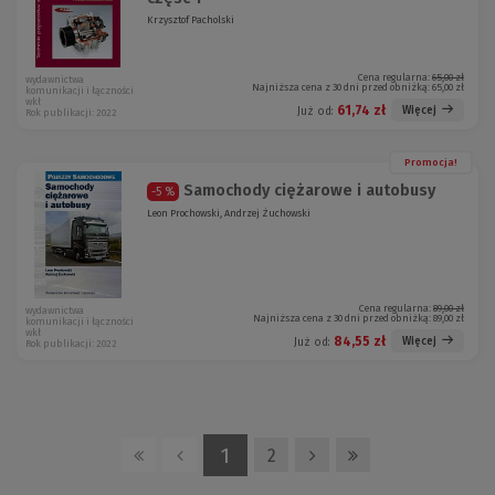
Krzysztof Pacholski
Cena regularna:
65,00 zł
wydawnictwa
Najniższa cena z 30 dni przed obniżką:
65,00 zł
komunikacji i łączności
wkł
61,74 zł
Więcej
Już od:
Rok publikacji: 2022
Promocja!
Samochody ciężarowe i autobusy
-5 %
Leon Prochowski, Andrzej Żuchowski
Cena regularna:
89,00 zł
wydawnictwa
Najniższa cena z 30 dni przed obniżką:
89,00 zł
komunikacji i łączności
wkł
84,55 zł
Więcej
Już od:
Rok publikacji: 2022
1
2