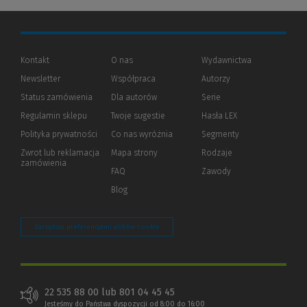
Kontakt
O nas
Wydawnictwa
Newsletter
Współpraca
Autorzy
Status zamówienia
Dla autorów
(Nowe
(Link
Serie
okno)
do
Regulamin sklepu
Twoje sugestie
Hasła LEX
innej
strony)
Polityka prywatności
(Nowe
(Link
Co nas wyróżnia
Segmenty
okno)
do
Zwrot lub reklamacja
Mapa strony
Rodzaje
innej
zamówienia
strony)
FAQ
Zawody
Blog
Zarządzaj preferencjami plików cookie
22 535 88 00 lub 801 04 45 45
Jesteśmy do Państwa dyspozycji od 8:00 do 16:00