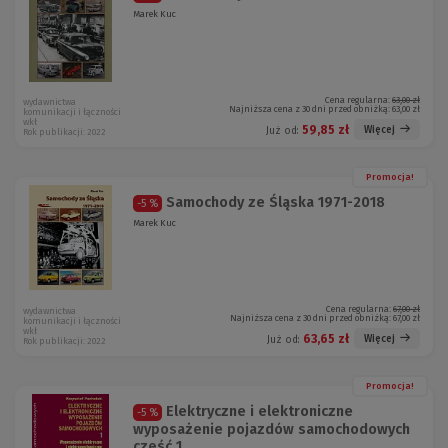
Marek Kuc
Cena regularna:
63,00 zł
wydawnictwa
Najniższa cena z 30 dni przed obniżką:
63,00 zł
komunikacji i łączności
wkł
59,85 zł
Więcej
Już od:
Rok publikacji: 2022
Promocja!
Samochody ze Śląska 1971-2018
-5 %
Marek Kuc
Cena regularna:
67,00 zł
wydawnictwa
Najniższa cena z 30 dni przed obniżką:
67,00 zł
komunikacji i łączności
wkł
63,65 zł
Więcej
Już od:
Rok publikacji: 2022
Promocja!
Elektryczne i elektroniczne
-5 %
wyposażenie pojazdów samochodowych
część 1