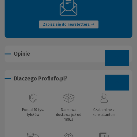
(Nowe
okno)
Zapisz się do newslettera
Opinie
Dlaczego Profinfo.pl?
Ponad 10 tys.
Darmowa
Czat online z
tytułów
dostawa już od
konsultantem
180zł