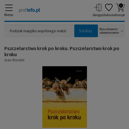
0
Menu
Zaloguj
Ulubione
Koszyk
Wyszukiwanie
Szukaj
zaawansowane
Pszczelarstwo krok po kroku. Pszczelarstwo krok po
kroku
Jean Riondet
(Link
do
innej
strony)