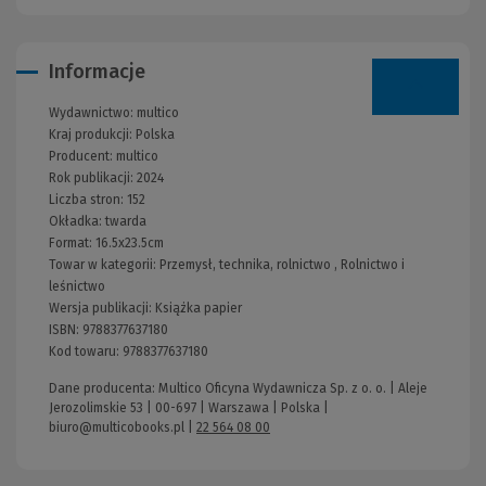
Informacje
Wydawnictwo:
multico
Kraj produkcji: Polska
Producent:
multico
Rok publikacji:
2024
Liczba stron:
152
Okładka:
twarda
Format:
16.5x23.5cm
Towar w kategorii:
Przemysł, technika, rolnictwo
,
Rolnictwo i
leśnictwo
Wersja publikacji:
Książka papier
ISBN:
9788377637180
Kod towaru:
9788377637180
Dane producenta: Multico Oficyna Wydawnicza Sp. z o. o. | Aleje
Jerozolimskie 53 | 00-697 | Warszawa | Polska |
biuro@multicobooks.pl
|
22 564 08 00