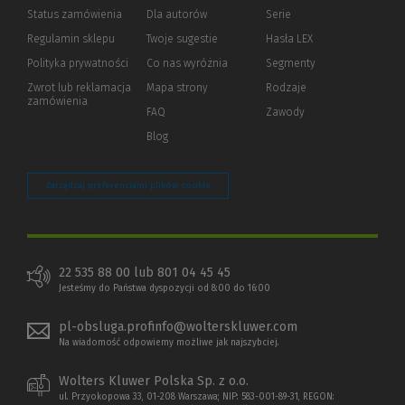
Status zamówienia
Dla autorów
(Nowe
(Link
Serie
okno)
do
Regulamin sklepu
Twoje sugestie
Hasła LEX
innej
strony)
Polityka prywatności
(Nowe
(Link
Co nas wyróżnia
Segmenty
okno)
do
Zwrot lub reklamacja
Mapa strony
Rodzaje
innej
zamówienia
strony)
FAQ
Zawody
Blog
Zarządzaj preferencjami plików cookie
22 535 88 00 lub 801 04 45 45
Jesteśmy do Państwa dyspozycji od 8:00 do 16:00
pl-obsluga.profinfo@wolterskluwer.com
Na wiadomość odpowiemy możliwe jak najszybciej.
Wolters Kluwer Polska Sp. z o.o.
ul. Przyokopowa 33, 01-208 Warszawa; NIP: 583-001-89-31, REGON: