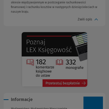
okresie międzywojennym w postrzeganie rachunkowości
finansowej i rachunku kosztów w następnych dziesięcioleciach w
naszym kraju.
Zwiń opis
(Nowe
(Link
okno)
do
innej
strony)
Informacje
Wydawnictwo:
Wydawnictwo Nieoczywiste