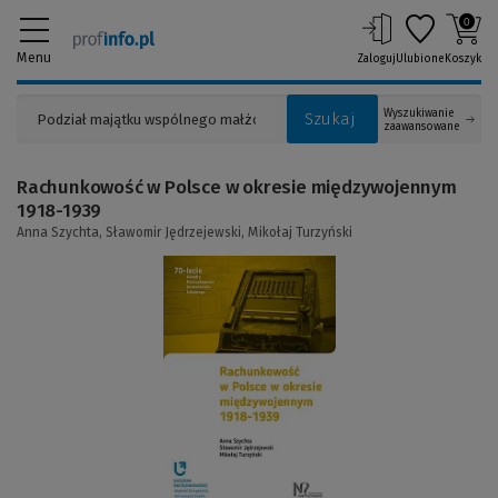
0
Menu
Zaloguj
Ulubione
Koszyk
Wyszukiwanie
Szukaj
zaawansowane
Rachunkowość w Polsce w okresie międzywojennym
1918-1939
Anna Szychta,
Sławomir Jędrzejewski,
Mikołaj Turzyński
(Link
do
innej
strony)