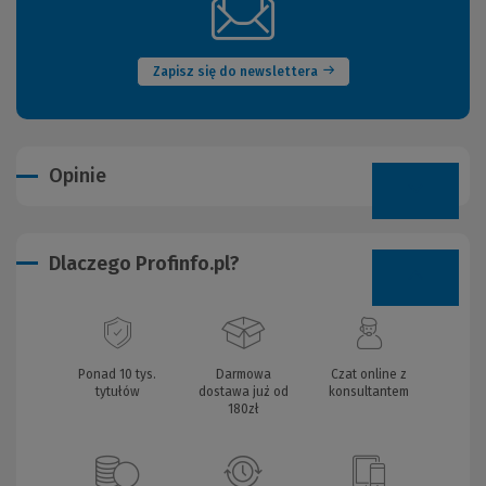
(Nowe
okno)
Zapisz się do newslettera
Opinie
Dlaczego Profinfo.pl?
Ponad 10 tys.
Darmowa
Czat online z
tytułów
dostawa już od
konsultantem
180zł