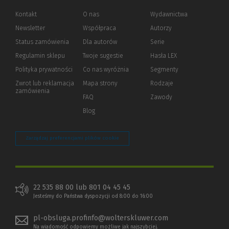
Kontakt
O nas
Wydawnictwa
Newsletter
Współpraca
Autorzy
Status zamówienia
Dla autorów
(Nowe
(Link
Serie
okno)
do
Regulamin sklepu
Twoje sugestie
Hasła LEX
innej
strony)
Polityka prywatności
(Nowe
(Link
Co nas wyróżnia
Segmenty
okno)
do
Zwrot lub reklamacja
Mapa strony
Rodzaje
innej
zamówienia
strony)
FAQ
Zawody
Blog
Zarządzaj preferencjami plików cookie
22 535 88 00 lub 801 04 45 45
Jesteśmy do Państwa dyspozycji od 8:00 do 16:00
pl-obsluga.profinfo@wolterskluwer.com
Na wiadomość odpowiemy możliwe jak najszybciej.