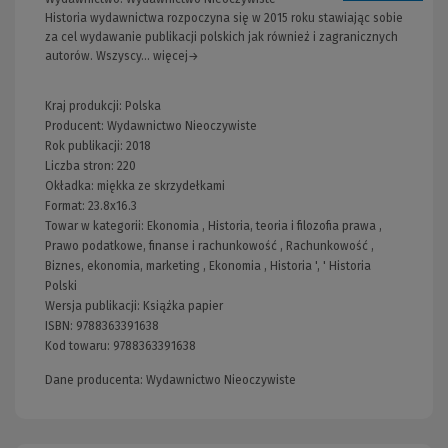
Historia wydawnictwa rozpoczyna się w 2015 roku stawiając sobie
za cel wydawanie publikacji polskich jak również i zagranicznych
autorów. Wszyscy... więcej→
Kraj produkcji: Polska
Producent:
Wydawnictwo Nieoczywiste
Rok publikacji:
2018
Liczba stron:
220
Okładka:
miękka ze skrzydełkami
Format:
23.8x16.3
Towar w kategorii:
Ekonomia
,
Historia, teoria i filozofia prawa
,
Prawo podatkowe, finanse i rachunkowość
,
Rachunkowość
,
Biznes, ekonomia, marketing
,
Ekonomia
,
Historia
', '
Historia
Polski
Wersja publikacji:
Książka papier
ISBN:
9788363391638
Kod towaru:
9788363391638
Dane producenta: Wydawnictwo Nieoczywiste