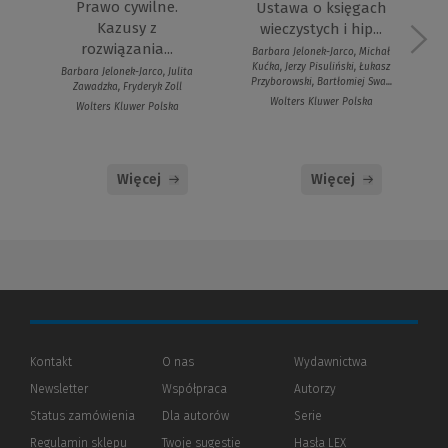
Prawo cywilne.
Ustawa o księgach
Kazusy z
wieczystych i hip...
rozwiązania...
Barbara Jelonek-Jarco, Michał
Kućka, Jerzy Pisuliński, Łukasz
Barbara Jelonek-Jarco, Julita
Przyborowski, Bartłomiej Swa...
Zawadzka, Fryderyk Zoll
Wolters Kluwer Polska
Wolters Kluwer Polska
Więcej
Więcej
Kontakt
O nas
Wydawnictwa
Newsletter
Współpraca
Autorzy
Status zamówienia
Dla autorów
(Nowe
(Link
Serie
okno)
do
Regulamin sklepu
Twoje sugestie
Hasła LEX
innej