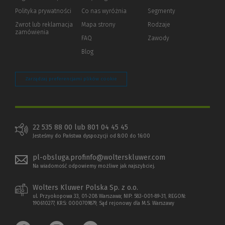
strony)
Polityka prywatności
(Nowe
(Link
Co nas wyróżnia
Segmenty
okno)
do
Zwrot lub reklamacja
Mapa strony
Rodzaje
innej
zamówienia
strony)
FAQ
Zawody
Blog
Zarządzaj preferencjami plików cookie
22 535 88 00 lub 801 04 45 45
Jesteśmy do Państwa dyspozycji od 8:00 do 16:00
pl-obsluga.profinfo@wolterskluwer.com
Na wiadomość odpowiemy możliwe jak najszybciej.
Wolters Kluwer Polska Sp. z o.o.
ul. Przyokopowa 33, 01-208 Warszawa; NIP: 583-001-89-31, REGON:
190610277, KRS: 0000709879, Sąd rejonowy dla M.S. Warszawy