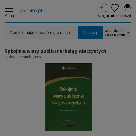
0
Menu
Zaloguj
Ulubione
Koszyk
Wyszukiwanie
Szukaj
zaawansowane
Rękojmia wiary publicznej ksiąg wieczystych
Barbara Jelonek-Jarco
(Link
do
innej
strony)