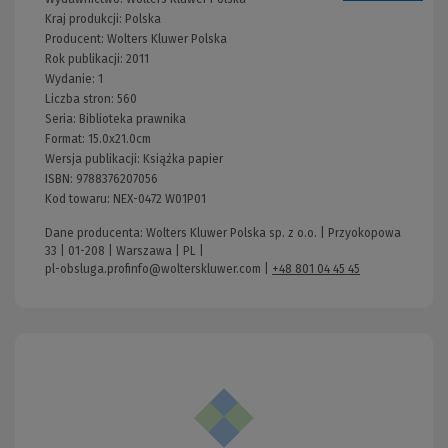
Kraj produkcji: Polska
Producent:
Wolters Kluwer Polska
Rok publikacji:
2011
Wydanie:
1
Liczba stron:
560
Seria:
Biblioteka prawnika
Format:
15.0x21.0cm
Wersja publikacji:
Książka papier
ISBN:
9788376207056
Kod towaru:
NEX-0472 W01P01
Dane producenta: Wolters Kluwer Polska sp. z o.o. | Przyokopowa
33 | 01-208 | Warszawa | PL |
pl-obsluga.profinfo@wolterskluwer.com
|
+48 801 04 45 45