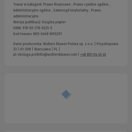
Towar w kategorii:
Prawo finansowe
,
Prawo cywilne ogólne
,
Administracyjne ogólne
,
Samorząd terytorialny
,
Prawo
administracyjne
Wersja publikacji:
Książka papier
ISBN:
978-83-278-0225-5
Kod towaru:
NEX-0468 W03Z01
Dane producenta: Wolters Kluwer Polska sp. z o.o. | Przyokopowa
33 | 01-208 | Warszawa | PL |
pl-obsluga.profinfo@wolterskluwer.com
|
+48 801 04 45 45