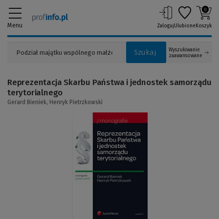
0
Menu
Zaloguj
Ulubione
Koszyk
Wyszukiwanie
Szukaj
zaawansowane
Reprezentacja Skarbu Państwa i jednostek samorządu
terytorialnego
Gerard Bieniek,
Henryk Pietrzkowski
(Link
do
innej
strony)