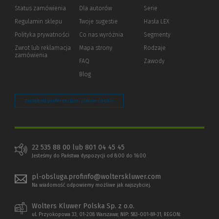
Status zamówienia
Dla autorów
(Nowe
(Link
Serie
okno)
do
Regulamin sklepu
Twoje sugestie
Hasła LEX
innej
strony)
Polityka prywatności
(Nowe
(Link
Co nas wyróżnia
Segmenty
okno)
do
Zwrot lub reklamacja
Mapa strony
Rodzaje
innej
zamówienia
strony)
FAQ
Zawody
Blog
Zarządzaj preferencjami plików cookie
22 535 88 00 lub 801 04 45 45
Jesteśmy do Państwa dyspozycji od 8:00 do 16:00
pl-obsluga.profinfo@wolterskluwer.com
Na wiadomość odpowiemy możliwe jak najszybciej.
Wolters Kluwer Polska Sp. z o.o.
ul. Przyokopowa 33, 01-208 Warszawa; NIP: 583-001-89-31, REGON: