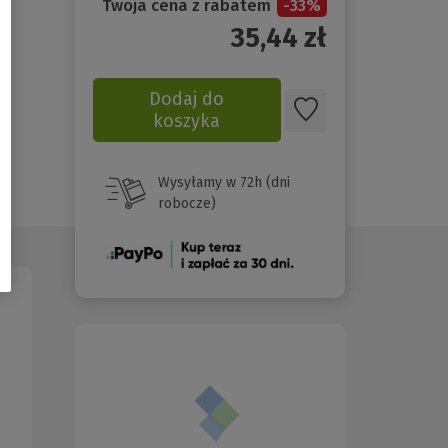
Twoja cena z rabatem
-
33
%
35,44
zł
Dodaj do
koszyka
Wysyłamy w 72h (dni
robocze)
(Nowe
okno)