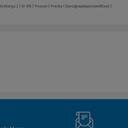
Kleeberga 2 | 61-615 | Poznań | Polska |
biuro@wydawnictwofilia.pl
|