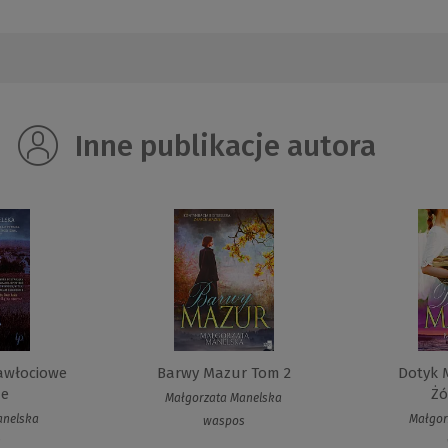
Inne publikacje autora
awłociowe
Barwy Mazur Tom 2
Dotyk 
ze
Żó
Małgorzata Manelska
anelska
Małgor
waspos
s