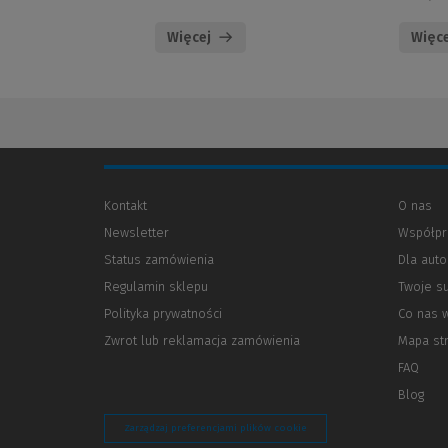
Więcej
Więce
Kontakt
O nas
Newsletter
Współpr
Status zamówienia
Dla aut
Regulamin sklepu
Twoje s
Polityka prywatności
(Nowe
(Link
Co nas 
okno)
do
Zwrot lub reklamacja zamówienia
Mapa st
innej
strony)
FAQ
Blog
Zarządzaj preferencjami plików cookie