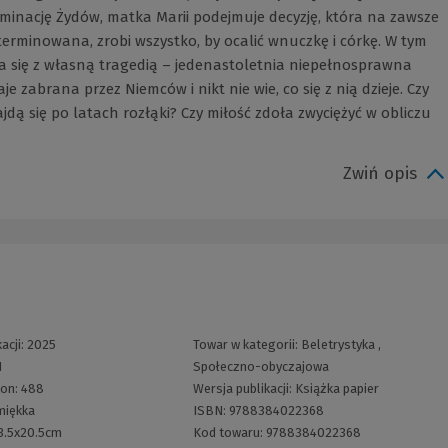
minację Żydów, matka Marii podejmuje decyzję, która na zawsze
eterminowana, zrobi wszystko, by ocalić wnuczkę i córkę. W tym
 się z własną tragedią – jedenastoletnia niepełnosprawna
e zabrana przez Niemców i nikt nie wie, co się z nią dzieje. Czy
jdą się po latach rozłąki? Czy miłość zdoła zwyciężyć w obliczu
Zwiń opis
acji:
2025
Towar w kategorii:
Beletrystyka
,
1
Społeczno-obyczajowa
ron:
488
Wersja publikacji:
Książka papier
miękka
ISBN:
9788384022368
3.5x20.5cm
Kod towaru:
9788384022368