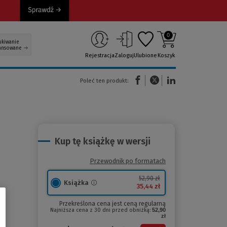
0
ukiwanie
ansowane
Rejestracja
Zaloguj
Ulubione
Koszyk
(Nowe okno)
(Link do innej strony)
(Link do innej strony)
Poleć ten produkt:
Kup tę książkę w wersji
Przewodnik po formatach
52,90 zł
Książka
35,44 zł
Przekreślona cena jest ceną regularną
Najniższa cena z 30 dni przed obniżką:
52,90
zł