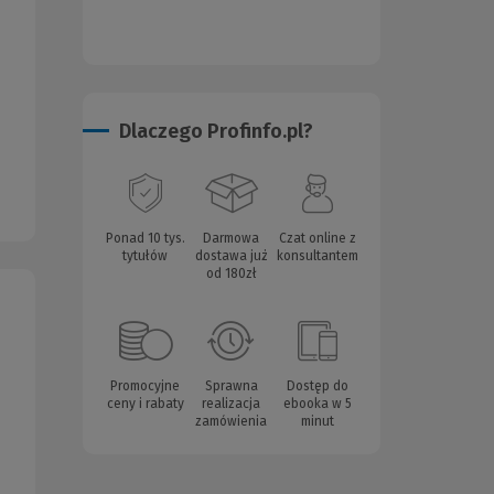
Dlaczego Profinfo.pl?
Ponad 10 tys.
Darmowa
Czat online z
tytułów
dostawa już
konsultantem
od 180zł
Promocyjne
Sprawna
Dostęp do
ceny i rabaty
realizacja
ebooka w 5
zamówienia
minut