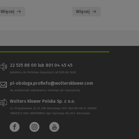
Więcej
Więcej
22 535 88 00 lub 801 04 45 45
Jesteśmy do Państwa dyspozycji od 8:00 do 16:00
pl-obsluga.profinfo@wolterskluwer.com
Na wiadomość odpowiemy możliwe jak najszybciej.
Wolters Kluwer Polska Sp. z o.o.
ul. Przyokopowa 33, 01-208 Warszawa; NIP: 583-001-89-31, REGON:
190610277, KRS: 0000709879, Sąd rejonowy dla M.S. Warszawy