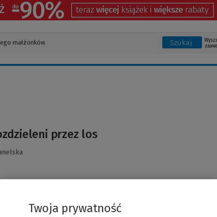
Wysz
Szukaj
zaaw
zdzieleni przez los
anelska
Twoja prywatność