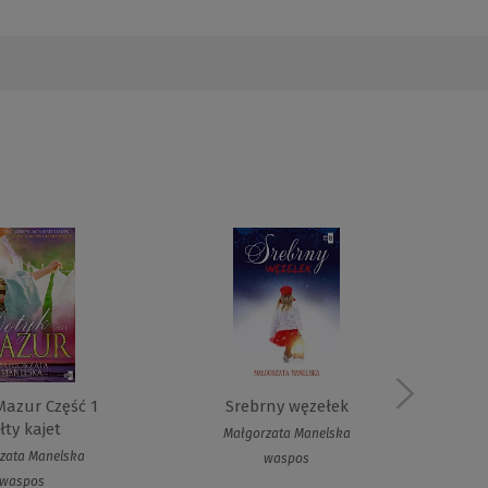
Mazur Część 1
Srebrny węzełek
Dot
łty kajet
Małgorzata Manelska
zata Manelska
waspos
waspos