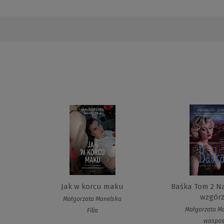
Jak w korcu maku
Baśka Tom 2 N
wzgór
Małgorzata Manelska
Małgorzata M
Filia
waspo