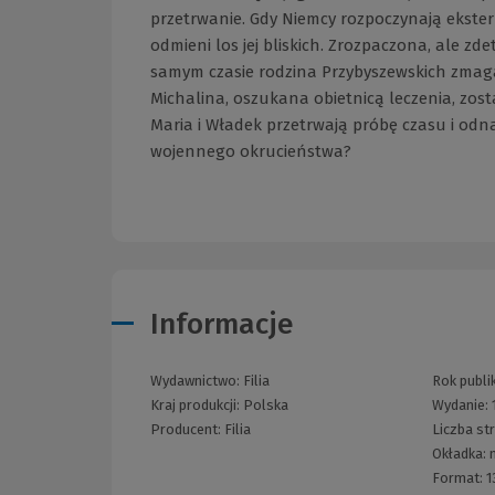
przetrwanie. Gdy Niemcy rozpoczynają ekster
odmieni los jej bliskich. Zrozpaczona, ale zd
samym czasie rodzina Przybyszewskich zmaga
Michalina, oszukana obietnicą leczenia, zostaj
Maria i Władek przetrwają próbę czasu i odna
wojennego okrucieństwa?
Informacje
Wydawnictwo:
Filia
Rok publik
Kraj produkcji: Polska
Wydanie:
Producent:
Filia
Liczba st
Okładka:
Format:
1