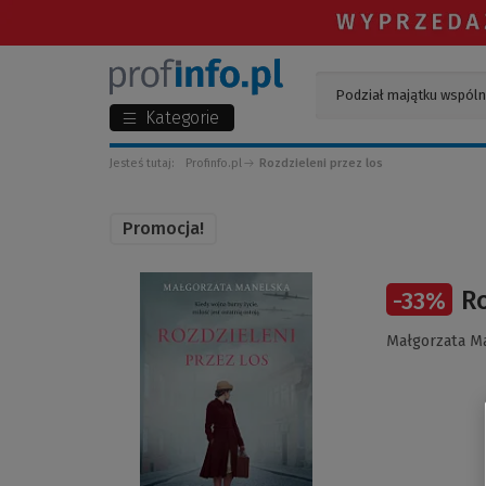
Kategorie
Jesteś tutaj:
Profinfo.pl
Rozdzieleni przez los
Promocja!
(Link
Ro
-
33
%
do
innej
Małgorzata M
strony)