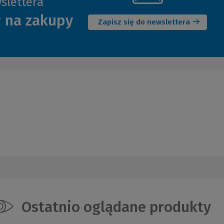
slettera
(Nowe
ł na zakupy
okno)
Zapisz się do newslettera
Ostatnio oglądane produkty