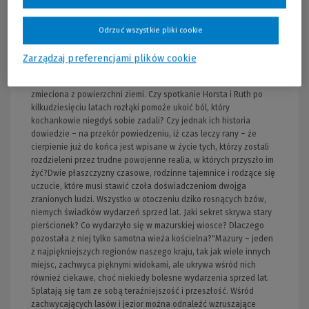
odkrywa miejsce do złudzenia przypominające wymarłą wioskę,
otoczone starymi, zdziczałymi krzewami bzu. Gdy w pobliskim
pensjonacie pojawia się wiekowa letniczka, odwiedzająca
Odrzuć wszystkie pliki cookie
okolice, które przez lata starała się wyprzeć z pamięci, tragiczna
przeszłość wraca do bohaterów. Przypomina o dniu, w którym ich
Zarządzaj preferencjami plików cookie
świat rozpadł się na tysiące kawałków, kiedy wieś, w której
spędzili swoje dzieciństwo i młodość, została bezlitośnie
zmieciona z powierzchni ziemi. Czy spotkanie Horsta i Ruth po
kilkudziesięciu latach rozłąki pomoże ukoić ból, który
kochankowie niegdyś sobie zadali? Czy jednak ich historia
dowiedzie – na przekór powiedzeniu, iż czas leczy rany – że
cierpienie już do końca jest wpisane w życie tych, którzy zostali
rozdzieleni przez trudne powojenne realia, w których przyszło im
żyć?Dwie płaszczyzny czasowe, rodzinne tajemnice i rodzące się
uczucie, które musi stawić czoła doświadczeniom dwojga
zranionych ludzi. Wszystko w otoczeniu dziko rosnących bzów,
niemych świadków wydarzeń sprzed lat. Jaki sekret skrywa stary
pierścionek? Co wydarzyło się w mazurskiej wiosce? Dlaczego
pozostała z niej tylko samotna wieża kościelna?"Mazury – jeden
z najpiękniejszych regionów naszego kraju, tak jak wiele innych
miejsc, zachwyca pięknymi widokami, ale ukrywa wśród nich
również ciekawe, choć niekiedy bolesne wydarzenia sprzed lat.
Splatają się tam ze sobą teraźniejszość i przeszłość. Wśród
zachwycających lasów i jezior można odnaleźć wzruszające