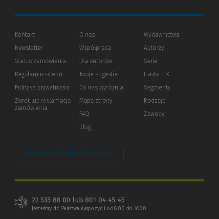
Kontakt
O nas
Wydawnictwa
Newsletter
Współpraca
Autorzy
Status zamówienia
Dla autorów
(Nowe
(Link
Serie
okno)
do
Regulamin sklepu
Twoje sugestie
Hasła LEX
innej
strony)
Polityka prywatności
(Nowe
(Link
Co nas wyróżnia
Segmenty
okno)
do
Zwrot lub reklamacja
Mapa strony
Rodzaje
innej
zamówienia
strony)
FAQ
Zawody
Blog
Zarządzaj preferencjami plików cookie
22 535 88 00 lub 801 04 45 45
Jesteśmy do Państwa dyspozycji od 8:00 do 16:00