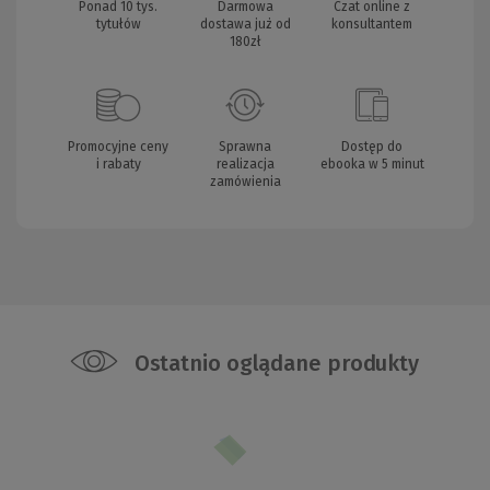
Ponad 10 tys.
Darmowa
Czat online z
tytułów
dostawa już od
konsultantem
180zł
Promocyjne ceny
Sprawna
Dostęp do
i rabaty
realizacja
ebooka w 5 minut
zamówienia
Ostatnio oglądane produkty