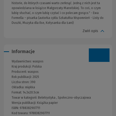
historie, do których czasami warto zerknąć. Jedną z nich jest ta
opowiedziana w książce Małgorzaty Manelskiej. To coś, o czym
lubię słuchać, o czym lubię czytać i co polecam gorąco." - Ewa
Formella – pisarka (autorka cyklu Szkatułka Wspomnień - Listy do
Duszki, Muzyka dla Ilse, Kołysanka dla Łani)
Zwiń opis
Informacje
Wydawnictwo:
waspos
Kraj produkcji: Polska
Producent:
waspos
Rok publikacji:
2025
Liczba stron:
390
Okładka:
miękka
Format:
14.3x20.5cm
Towar w kategorii:
Beletrystyka
,
Społeczno-obyczajowa
Wersja publikacji:
Książka papier
ISBN:
9788382907711
Kod towaru:
9788382907711