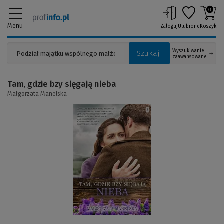
0
Menu
Zaloguj
Ulubione
Koszyk
Wyszukiwanie
Szukaj
zaawansowane
Tam, gdzie bzy sięgają nieba
Małgorzata Manelska
(Link
do
innej
strony)