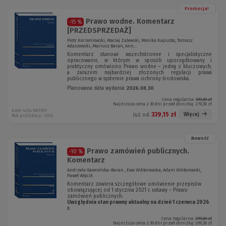
Promocja!
Prawo wodne. Komentarz
-15 %
[PRZEDSPRZEDAŻ]
Piotr Korzeniowski, Maciej Zalewski, Monika Kapusta, Tomasz
Adaszewski, Mariusz Baran, Ann...
Komentarz stanowi wszechstronne i specjalistyczne
opracowanie, w którym w sposób uporządkowany i
praktyczny omówiono Prawo wodne ‒ jedną z kluczowych,
a zarazem najbardziej złożonych regulacji prawa
publicznego w systemie prawa ochrony środowiska.
Planowana data wydania:
2026.08.30
Cena regularna:
399,00 zł
Najniższa cena z 30 dni przed obniżką:
279,30 zł
KAM-4334 W01P01
339,15 zł
Więcej
Już od:
Rok publikacji: 2026
Nowość
Prawo zamówień publicznych.
-10 %
Komentarz
Andrzela Gawrońska-Baran , Ewa Wiktorowska, Adam Wiktorowski,
Paweł Wójcik
Komentarz zawiera szczegółowe omówienie przepisów
obowiązującej od 1 stycznia 2021 r. ustawy – Prawo
zamówień publicznych.
Uwzględnia stan prawny aktualny na dzień 1 czerwca 2026
r.
Cena regularna:
299,00 zł
Najniższa cena z 30 dni przed obniżką:
209,30 zł