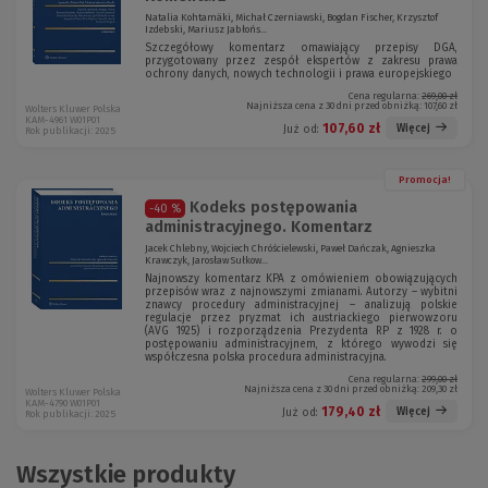
Natalia Kohtamäki, Michał Czerniawski, Bogdan Fischer, Krzysztof
Izdebski, Mariusz Jabłońs...
Szczegółowy komentarz omawiający przepisy DGA,
przygotowany przez zespół ekspertów z zakresu prawa
ochrony danych, nowych technologii i prawa europejskiego
Cena regularna:
269,00 zł
Najniższa cena z 30 dni przed obniżką:
107,60 zł
Wolters Kluwer Polska
KAM-4961 W01P01
107,60 zł
Więcej
Już od:
Rok publikacji: 2025
Promocja!
Kodeks postępowania
-40 %
administracyjnego. Komentarz
Jacek Chlebny, Wojciech Chróścielewski, Paweł Dańczak, Agnieszka
Krawczyk, Jarosław Sułkow...
Najnowszy komentarz KPA z omówieniem obowiązujących
przepisów wraz z najnowszymi zmianami. Autorzy – wybitni
znawcy procedury administracyjnej – analizują polskie
regulacje przez pryzmat ich austriackiego pierwowzoru
(AVG 1925) i rozporządzenia Prezydenta RP z 1928 r. o
postępowaniu administracyjnem, z którego wywodzi się
współczesna polska procedura administracyjna.
Cena regularna:
299,00 zł
Najniższa cena z 30 dni przed obniżką:
209,30 zł
Wolters Kluwer Polska
KAM-4790 W01P01
179,40 zł
Więcej
Już od:
Rok publikacji: 2025
Wszystkie produkty