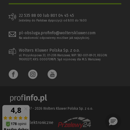
22 535 88 00 lub 801 04 45 45
Jesteśmy do Państwa dyspozycji od 8:00 do 16:00
pl-obsluga.profinfo@wolterskluwer.com
Na wiadomość odpowiemy możliwe jak najszybciej.
Wolters Kluwer Polska Sp. z o.o.
ul. Przyokopowa 33, 01-208 Warszawa; NIP: 583-001-89-31, REGON:
190610277, KRS: 0000709879, Sąd rejonowy dla M.S. Warszawy
Copyright 1997 - 2026 Wolters Kluwer Polska Sp. z o.o.
Płatności elektroniczne
(Nowe
(Link