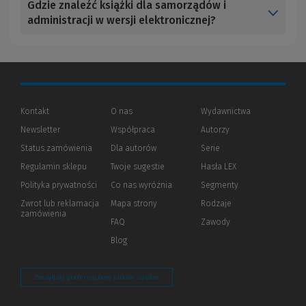
Gdzie znaleźć książki dla samorządów i
administracji w wersji elektronicznej?
Kontakt
O nas
Wydawnictwa
Newsletter
Współpraca
Autorzy
Status zamówienia
Dla autorów
(Nowe
(Link
Serie
okno)
do
Regulamin sklepu
Twoje sugestie
Hasła LEX
innej
strony)
Polityka prywatności
(Nowe
(Link
Co nas wyróżnia
Segmenty
okno)
do
Zwrot lub reklamacja
Mapa strony
Rodzaje
innej
zamówienia
strony)
FAQ
Zawody
Blog
Zarządzaj preferencjami plików cookie