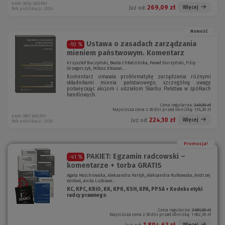
KAM-3954 W02P01
269,09 zł
Więcej
Już od:
Rok publikacji: 2026
Nowość
Ustawa o zasadach zarządzania
-10 %
mieniem państwowym. Komentarz
Krzysztof Buczyński, Beata Chłodzińska, Paweł Durzyński, Filip
Grzegorczyk, Miłosz Kłosowi...
Komentarz omawia problematykę zarządzania różnymi
składnikami mienia państwowego, szczególną uwagę
poświęcając akcjom i udziałom Skarbu Państwa w spółkach
handlowych.
Cena regularna:
249,00 zł
Najniższa cena z 30 dni przed obniżką:
174,30 zł
KAM-3997 W02P01
224,10 zł
Więcej
Już od:
Rok publikacji: 2026
Promocja!
PAKIET: Egzamin radcowski –
-41 %
komentarze + torba GRATIS
Agata Majchrowska, Aleksandra Partyk, Aleksandra Rutkowska, Andrzej
Wróbel, Anita Lutkiewi...
KC, KPC, KRiO, KK, KPK, KSH, KPA, PPSA + Kodeks etyki
radcy prawnego
Cena regularna:
3 081,00 zł
Najniższa cena z 30 dni przed obniżką:
1 962,39 zł
1 804,63 zł