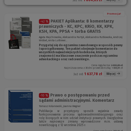
Więcej
Już od:
Promocja!
PAKIET Aplikanta: 8 komentarzy
-42 %
prawniczych - KC, KPC, KRiO, KK, KPK,
KSH, KPA, PPSA + torba GRATIS
Agata Majchrowska, Aleksandra Partyk, Aleksandra Rutkowska, Andrzej
Wróbel, Anita Lutkiewi...
Przygotuj się do egzaminu zawodowego w sposób pewny
i uporządkowany. Ten pakiet obejmuje komentarze do
wszystkich najważniejszych kodeksów, których
znajomość ma kluczowe znaczenie podczas egzaminu
adwokackiego oraz radcowskiego.
Cena regularna:
2 832,00 zł
Najniższa cena z 30 dni przed obniżką:
1 808,89 zł
1 637,78 zł
Więcej
Już od:
Prawo o postępowaniu przed
-10 %
sądami administracyjnymi. Komentarz
Tomasz Kolanowski, Joanna Wegner
Publikacja w przystępny sposób wyjaśnia zasady
funkcjonowania procesu sądowoadministracyjnego oraz
rolę biorących w nim udział instytucji prawnych. Uwzględnia
także najnowsze zmiany wprowadzone m.in. ustawą
nowelizującą z 12 września 2025 r.