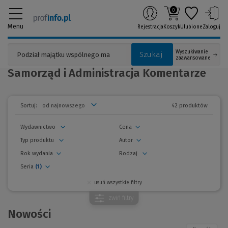
0
Menu
Rejestracja
Koszyk
Ulubione
Zaloguj
Wyszukiwanie
Szukaj
zaawansowane
Samorząd i Administracja Komentarze
42 produktów
Sortuj:
Wydawnictwo
Cena
Typ produktu
Autor
Rok wydania
Rodzaj
Seria
(1)
usuń wszystkie filtry
zwiń
filtry
Nowości