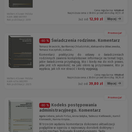
Cena regularna:
129,00 zł
Najniższa cena z 30 dni przed obniżką:
87,72 zł
Wolters Kluwer Polska
KAM-3888 W01P01
12,90 zł
Więcej
Już od:
Rok publikacji: 2019
Promocja!
Świadczenia rodzinne. Komentarz
-80 %
Tomasz Brzezicki, Bartłomiej Chludziński, Aleksandra Główczewska,
Tomasz Kuczyński, Łukasz...
Komentarz praktyczny do ustawy o świadczeniach
rodzinnych zawiera kompleksowe informacje na temat tego,
jakie świadczenia przysługują, kto i kiedy ma do nich prawo,
jaka jest ich wysokość, na jaki okres są przyznawane, kto je
wypłaca, jak ich nie stracić i kiedy wygasają.
Cena regularna:
199,00 zł
Najniższa cena z 30 dni przed obniżką:
59,70 zł
Wolters Kluwer Polska
KAM-4114 W02P01
39,80 zł
Więcej
Już od:
Rok publikacji: 2025
Promocja!
Kodeks postępowania
-80 %
administracyjnego. Komentarz
Agata Cebera, Jakub Firlus, Anna Golęba, Tadeusz Kiełkowski, Kamil
Klonowski, Hanna Knysia...
W trzecim wydaniu komentarza dokonano aktualizacji
poglądów w oparciu o najnowszy dorobek doktryny i
orzecznictwo Trybunału Konstytucyjnego, Sądu