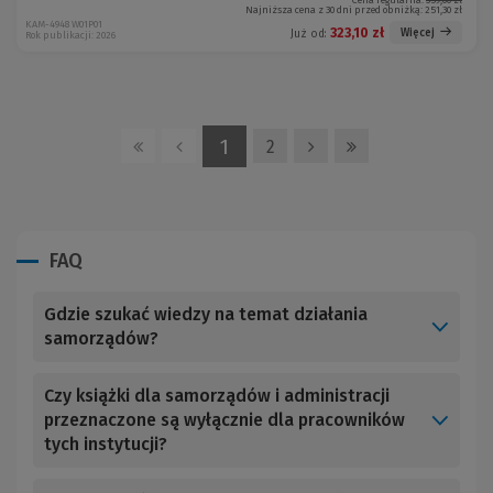
Cena regularna:
359,00 zł
Najniższa cena z 30 dni przed obniżką:
251,30 zł
KAM-4948 W01P01
323,10 zł
Więcej
Już od:
Rok publikacji: 2026
1
2
FAQ
Gdzie szukać wiedzy na temat działania
samorządów?
Czy książki dla samorządów i administracji
przeznaczone są wyłącznie dla pracowników
tych instytucji?