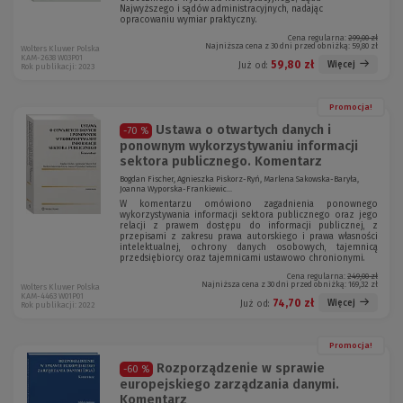
Najwyższego i sądów administracyjnych, nadając
opracowaniu wymiar praktyczny.
Cena regularna:
299,00 zł
Najniższa cena z 30 dni przed obniżką:
59,80 zł
Wolters Kluwer Polska
KAM-2638 W03P01
59,80 zł
Więcej
Już od:
Rok publikacji: 2023
Promocja!
Ustawa o otwartych danych i
-70 %
ponownym wykorzystywaniu informacji
sektora publicznego. Komentarz
Bogdan Fischer, Agnieszka Piskorz-Ryń, Marlena Sakowska-Baryła,
Joanna Wyporska-Frankiewic...
W komentarzu omówiono zagadnienia ponownego
wykorzystywania informacji sektora publicznego oraz jego
relacji z prawem dostępu do informacji publicznej, z
przepisami z zakresu prawa autorskiego i prawa własności
intelektualnej, ochrony danych osobowych, tajemnicą
przedsiębiorcy oraz tajemnicami ustawowo chronionymi.
Cena regularna:
249,00 zł
Najniższa cena z 30 dni przed obniżką:
169,32 zł
Wolters Kluwer Polska
KAM-4463 W01P01
74,70 zł
Więcej
Już od:
Rok publikacji: 2022
Promocja!
Rozporządzenie w sprawie
-60 %
europejskiego zarządzania danymi.
Komentarz