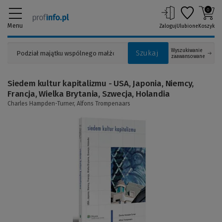
0
Menu
Zaloguj
Ulubione
Koszyk
Wyszukiwanie
Szukaj
zaawansowane
Siedem kultur kapitalizmu - USA, Japonia, Niemcy,
Francja, Wielka Brytania, Szwecja, Holandia
Charles Hampden-Turner,
Alfons Trompenaars
(Link
do
innej
strony)