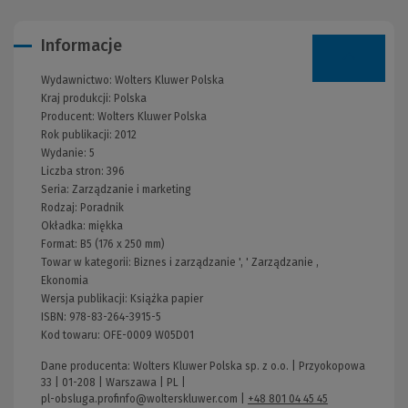
Informacje
Wydawnictwo:
Wolters Kluwer Polska
Kraj produkcji: Polska
Producent:
Wolters Kluwer Polska
Rok publikacji:
2012
Wydanie:
5
Liczba stron:
396
Seria:
Zarządzanie i marketing
Rodzaj:
Poradnik
Okładka:
miękka
Format:
B5 (176 x 250 mm)
Towar w kategorii:
Biznes i zarządzanie
', '
Zarządzanie
,
Ekonomia
Wersja publikacji:
Książka papier
ISBN:
978-83-264-3915-5
Kod towaru:
OFE-0009 W05D01
Dane producenta: Wolters Kluwer Polska sp. z o.o. | Przyokopowa
33 | 01-208 | Warszawa | PL |
pl-obsluga.profinfo@wolterskluwer.com
|
+48 801 04 45 45