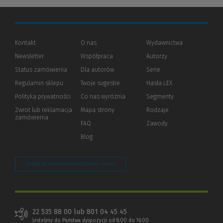
Kontakt
O nas
Wydawnictwa
Newsletter
Współpraca
Autorzy
Status zamówienia
Dla autorów
(Nowe
(Link
Serie
okno)
do
Regulamin sklepu
Twoje sugestie
Hasła LEX
innej
strony)
Polityka prywatności
(Nowe
(Link
Co nas wyróżnia
Segmenty
okno)
do
Zwrot lub reklamacja
Mapa strony
Rodzaje
innej
zamówienia
strony)
FAQ
Zawody
Blog
Zarządzaj preferencjami plików cookie
22 535 88 00 lub 801 04 45 45
Jesteśmy do Państwa dyspozycji od 8:00 do 16:00