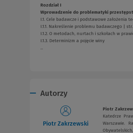
Rozdział I
Wprowadzenie do problematyki przestępstwa
I.1. Cele badawcze i podstawowe założenia teo
I.1.1. Nakreślenie problemu badawczego | str.
I.1.2. O metodach, nurtach i szkołach w prawi
I.1.3. Determinizm a pojęcie winy
...
Autorzy
Piotr Zakrzew
Katedrze Pra
Piotr Zakrzewski
Warszawie. R
Obywatelskich