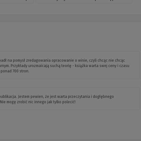
padł na pomysł zredagowania opracowanie o winie, czyli chcąc nie chcąc
arnym. Przykłady urozmaicają suchą teorię - książka warta swej ceny i czasu
ę ponad 700 stron.
ublikacja. Jestem pewien, że jest warta przeczytania i dogłębnego
ie mogę zrobić nic innego jak tylko polecić!