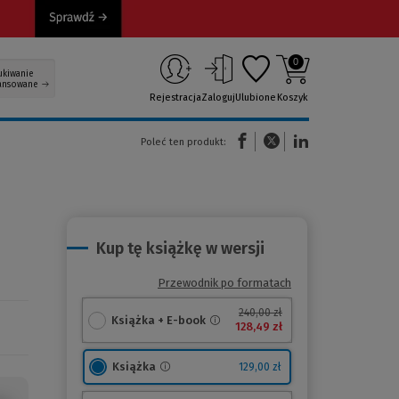
0
ukiwanie
ansowane
Rejestracja
Zaloguj
Ulubione
Koszyk
(Nowe okno)
(Link do innej strony)
(Link do innej strony)
Poleć ten produkt:
Kup tę książkę w wersji
Przewodnik po formatach
240,00 zł
Książka + E-book
128,49 zł
Książka
129,00 zł