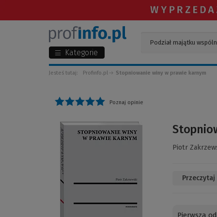
Kategorie
Jesteś tutaj:
Profinfo.pl
Stopniowanie winy w prawie karnym
Poznaj opinie
(Link
Stopnio
do
innej
Piotr Zakrzew
strony)
Przeczytaj
Pierwsza od