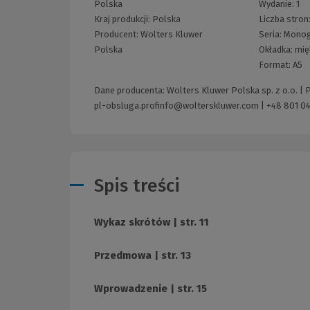
Polska
Wydanie:
1
Kraj produkcji: Polska
Liczba stron
Producent:
Wolters Kluwer
Seria:
Monog
Polska
Okładka:
mię
Format:
A5
Dane producenta: Wolters Kluwer Polska sp. z o.o. |
pl-obsluga.profinfo@wolterskluwer.com
|
+48 801 04
Spis treści
Wykaz skrótów | str. 11
Przedmowa | str. 13
Wprowadzenie | str. 15