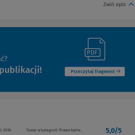
Zwiń opis
(Link
ać?
(Nowe
do
publikacji!
okno)
innej
Przeczytaj fragment
strony)
5,0/5
i:
2016
Towar w kategorii:
Prawo karne
,