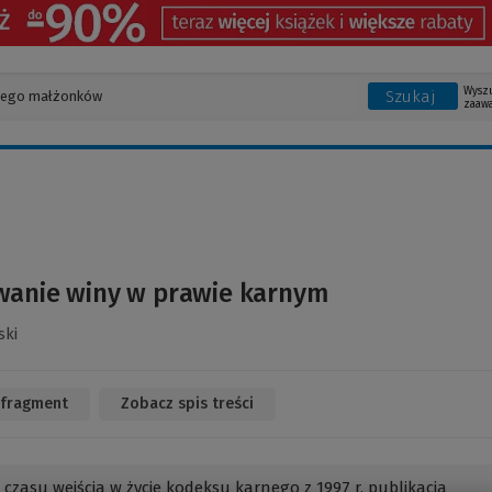
Wysz
Szukaj
zaaw
wanie winy w prawie karnym
ski
 fragment
(Link
Zobacz spis treści
do
innej
strony)
 czasu wejścia w życie kodeksu karnego z 1997 r. publikacja