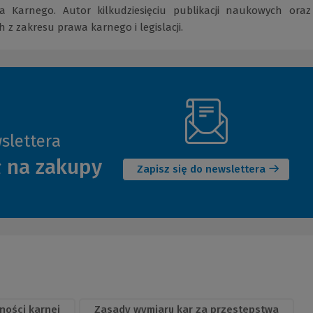
 Karnego. Autor kilkudziesięciu publikacji naukowych oraz
h z zakresu prawa karnego i legislacji.
slettera
(Nowe
ł na zakupy
okno)
Zapisz się do newslettera
ności karnej
Zasady wymiaru kar za przestępstwa