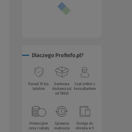
Dlaczego Profinfo.pl?
Ponad 10 tys.
Darmowa
Czat online z
tytułów
dostawa już
konsultantem
od 180zł
Promocyjne
Sprawna
Dostęp do
ceny i rabaty
realizacja
ebooka w 5