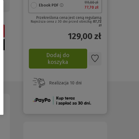
111,00 zł
Ebook PDF
77,70 zł
Przekreślona cena jest ceną regularną
Najniższa cena z 30 dni przed obniżką:
87,72
zł
129,00
zł
Dodaj do
koszyka
Realizacja 10 dni
(Nowe
okno)