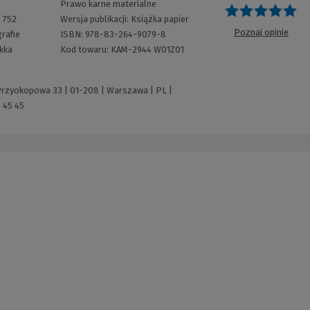
Prawo karne materialne
O
:
752
Wersja publikacji:
Książka papier
Poznaj opinie
rafie
ISBN:
978-83-264-9079-8
kka
Kod towaru:
KAM-2944 W01Z01
 Przyokopowa 33 | 01-208 | Warszawa | PL |
 45 45