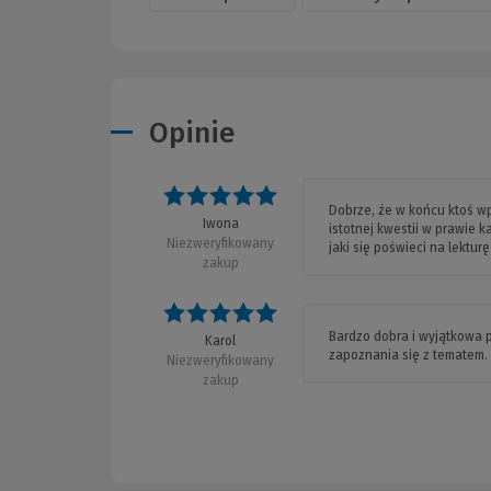
Opinie
Ocena: 5 na 5
Dobrze, że w końcu ktoś w
Iwona
istotnej kwestii w prawie k
Niezweryfikowany
jaki się poświeci na lektur
zakup
Ocena: 5 na 5
Bardzo dobra i wyjątkowa p
Karol
zapoznania się z tematem. N
Niezweryfikowany
zakup