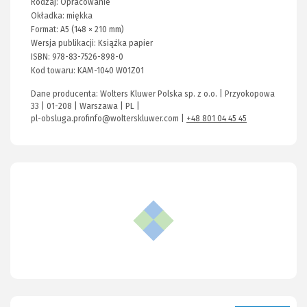
Rodzaj:
Opracowanie
Okładka:
miękka
Format:
A5 (148 × 210 mm)
Wersja publikacji:
Książka papier
ISBN:
978-83-7526-898-0
Kod towaru:
KAM-1040 W01Z01
Dane producenta: Wolters Kluwer Polska sp. z o.o. | Przyokopowa
33 | 01-208 | Warszawa | PL |
pl-obsluga.profinfo@wolterskluwer.com
|
+48 801 04 45 45