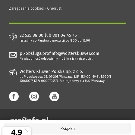
Zarządzanie cookies - OneTrust
22 535 88 00 lub 801 04 45 45
Jesteśmy do Państwa dyspozycji od 8:00 do 16:00
pl-obsluga.profinfo@wolterskluwer.com
Na wiadomość odpowiemy możliwe jak najszybciej.
Wolters Kluwer Polska Sp. z o.o.
ul. Przyokopowa 33, 01-208 Warszawa; NIP: 583-001-89-31, REGON:
190610277, KRS: 0000709879, Sąd rejonowy dla M.S. Warszawy
Książka
Copyright 1997 - 2026 Wolters Kluwer Polska Sp. z o.o.