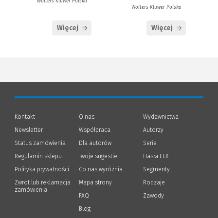
Wolters Kluwer Polska
Wolters Kluwer Polska
Więcej
Więcej
Kontakt
O nas
Wydawnictwa
Newsletter
Współpraca
Autorzy
Status zamówienia
Dla autorów
(Nowe
(Link
Serie
okno)
do
Regulamin sklepu
Twoje sugestie
Hasła LEX
innej
strony)
Polityka prywatności
(Nowe
(Link
Co nas wyróżnia
Segmenty
okno)
do
Zwrot lub reklamacja
Mapa strony
Rodzaje
innej
zamówienia
strony)
FAQ
Zawody
Blog