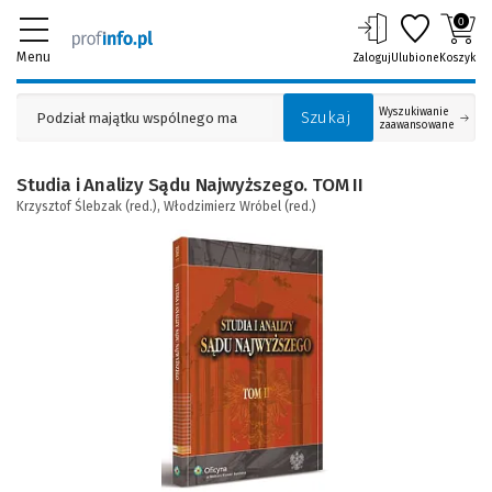
0
Menu
Zaloguj
Ulubione
Koszyk
Wyszukiwanie
Szukaj
zaawansowane
Studia i Analizy Sądu Najwyższego. TOM II
Krzysztof Ślebzak (red.),
Włodzimierz Wróbel (red.)
(Link
do
innej
strony)