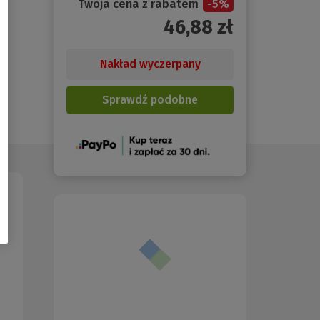
Twoja cena z rabatem
-
5
%
46,88
zł
Nakład wyczerpany
Sprawdź podobne
(Nowe
okno)