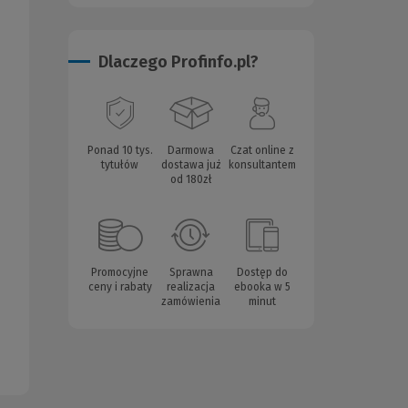
Dlaczego Profinfo.pl?
Ponad 10 tys.
Darmowa
Czat online z
tytułów
dostawa już
konsultantem
od 180zł
Promocyjne
Sprawna
Dostęp do
ceny i rabaty
realizacja
ebooka w 5
zamówienia
minut