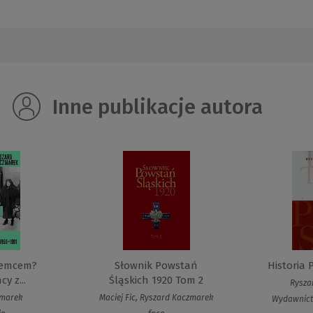
Inne publikacje autora
iemcem?
Słownik Powstań
Historia 
y z...
Śląskich 1920 Tom 2
Rysza
zmarek
Maciej Fic, Ryszard Kaczmarek
Wydawnic