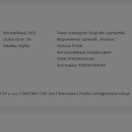
Rok publikacji:
2023
Towar w kategorii:
Biografie i pamiętniki
,
Liczba stron:
314
Wspomnienia i dzienniki
,
Historia
', '
Okładka:
miękka
Historia Polski
Wersja publikacji:
Książka papier
ISBN:
9788367450485
Kod towaru:
9788367450485
 z. o.o. | OBOŹNA 1 | 00-340 | Warszawa | Polska |
info@scholar.com.pl