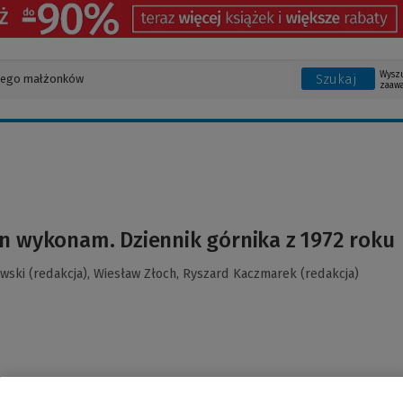
Wysz
Szukaj
zaaw
n wykonam. Dziennik górnika z 1972 roku
wski (redakcja),
Wiesław Złoch,
Ryszard Kaczmarek (redakcja)