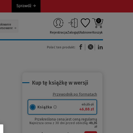
0
ukiwanie
ansowane
Rejestracja
Zaloguj
Ulubione
Koszyk
(Nowe okno)
(Link do innej strony)
(Link do innej strony)
Poleć ten produkt:
Kup tę książkę w wersji
Przewodnik po formatach
49,35 zł
Książka
46,88 zł
Przekreślona cena jest ceną regularną
Najniższa cena z 30 dni przed obniżką:
49,35
zł