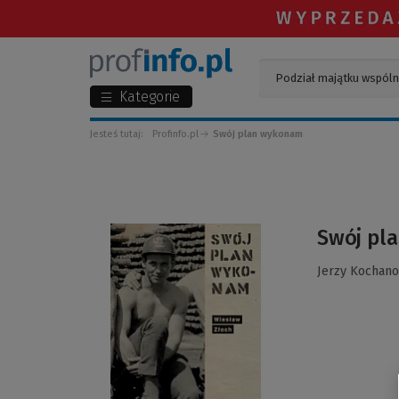
Kategorie
Jesteś tutaj:
Profinfo.pl
Swój plan wykonam
(Link
Swój pla
do
innej
Jerzy Kochano
strony)