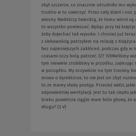
zbyt szczerze, co znacznie utrudniło mu wyko
trudno w to uwierzyć. Przez cały dzień i noc p
wiosny. Niektórzy twierdzą, że temu winni są
to wszystko pomieszać. Będąc przy tej księżyc
żeby dojechać tak wysoko. I chociaż już tera
z ciekawością patrzyłem na relację z Księżyca 
bez najmniejszych zakłóceń, podczas gdy w 
czasami oczy bolą patrzeć. (27 IV)Mieliśmy w
tym niewiele zrobiliśmy w przodku, zajmując s
w porządku. My oczywiście na tym tracimy, bo
mowa o dyrektorze, to nie jest on zbyt rozmo
to że mamy słaby postęp. Przecież widzi, jaki
odpowiedniej wentylacji. Jest tu tak ciepło ja
braku powietrza ciągle mam bóle głowy, że aż
długo? (3 V)