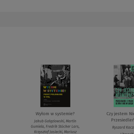
Wyłom w systemie?
Czy jestem N
Przesiedleńc
Jakub Gałęziowski, Martin
Gumiela, Fredrik Stöcker Lars,
Ryszard Kac
Krzysztof Jasiecki, Mariusz