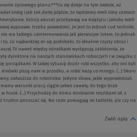
nanie życiowego planu.***Co się dzieje na tym świecie, aż
adał śnieg i jak tak dalej pójdzie, to będziemy mieli zimę zamiast
 Amerykanie, którzy akurat przebywają na Księżycu i jakoby mieli
owej wyprawie, trzeba powiedzieć, że jest to jednak cud techniki,
z nie ma takiego zainteresowania jak pierwszym lotem, to jednak
i to, co najbardziej mi się podobało, to idealnie czysty obraz i
naszej TV nawet między ośrodkami występują zakłócenia, że
izytę dyrektora na naszych stanowiskach roboczych i w związku z
ię porządkami. W takiej sytuacji dozór robi wszystko, aby oni byli
 dniówki piszą nam w przodku, a robić każą co innego. (...) Skoro
wny, zwłaszcza do robotnika. Jedyne słowa, jakie wypowiedział,
e mamy warunki pracy, ciągle jakieś zawały, do tego brak
k w hucie. (...) Przychodzę do domu dosłownie resztkami sił, z
 trudno poruszać się. Na razie pomagają mi tabletki, ale czy na
Zwiń opis