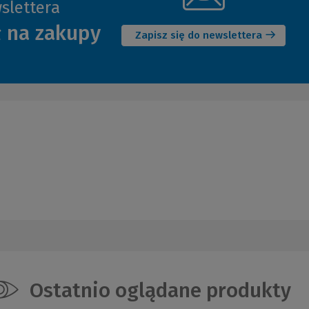
slettera
(Nowe
ł na zakupy
okno)
Zapisz się do newslettera
Ostatnio oglądane produkty