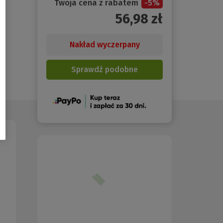
Twoja cena z rabatem
-
5
%
56,98
zł
Nakład wyczerpany
Sprawdź podobne
(Nowe
okno)