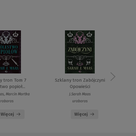
y tron Tom 7
Szklany tron Zabójczyni
S
two popioł...
Opowieści
as, Marcin Mortka
J.Sarah Maas
J.S
uroboros
uroboros
Więcej
Więcej