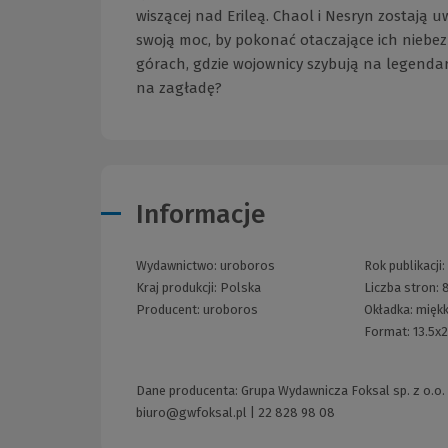
wiszącej nad Erileą. Chaol i Nesryn zostają u
swoją moc, by pokonać otaczające ich niebe
górach, gdzie wojownicy szybują na legendar
na zagładę?
Informacje
Wydawnictwo:
uroboros
Rok publikacji:
Kraj produkcji: Polska
Liczba stron:
Producent:
uroboros
Okładka:
miękk
Format:
13.5x
Dane producenta: Grupa Wydawnicza Foksal sp. z o.o. 
biuro@gwfoksal.pl
|
22 828 98 08