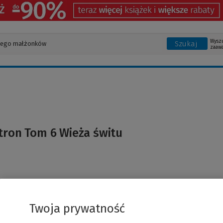
Wysz
Szukaj
zaaw
tron Tom 6 Wieża świtu
Twoja prywatność