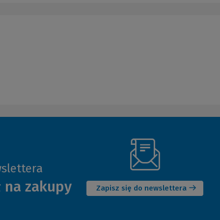
slettera
(Nowe
ł na zakupy
okno)
Zapisz się do newslettera