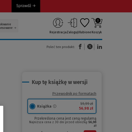
0
ukiwanie
ansowane
Rejestracja
Zaloguj
Ulubione
Koszyk
(Nowe okno)
(Link do innej strony)
(Link do innej strony)
Poleć ten produkt:
Kup tę książkę w wersji
Przewodnik po formatach
59,99 zł
Książka
56,98 zł
Przekreślona cena jest ceną regularną
Najniższa cena z 30 dni przed obniżką:
56,98
zł