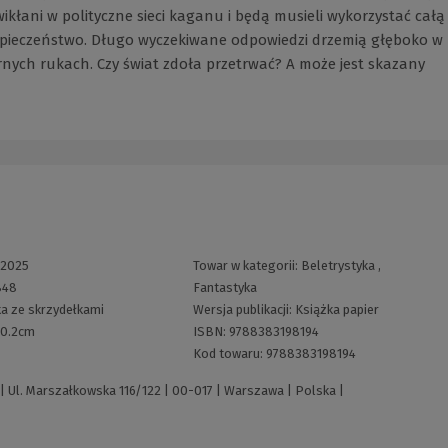
wikłani w polityczne sieci kaganu i będą musieli wykorzystać całą
zpieczeństwo. Długo wyczekiwane odpowiedzi drzemią głęboko w
nych rukach. Czy świat zdoła przetrwać? A może jest skazany
2025
Towar w kategorii:
Beletrystyka
,
848
Fantastyka
a ze skrzydełkami
Wersja publikacji:
Książka papier
20.2cm
ISBN:
9788383198194
Kod towaru:
9788383198194
| Ul. Marszałkowska 116/122 | 00-017 | Warszawa | Polska |