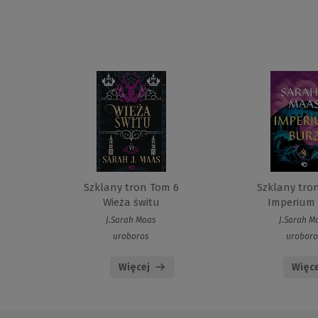
Szklany tron Tom 6
Szklany tro
Wieża świtu
Imperium
J.Sarah Maas
J.Sarah M
uroboros
uroboro
Więcej
Więce