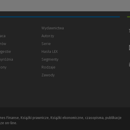
Wydawnictwa
aca
Autorzy
orów
(Nowe
(Link
Serie
okno)
do
ugestie
Hasła LEX
innej
strony)
wyróżnia
Segmenty
rony
Rodzaje
Zawody
iznes Finanse, Książki prawnicze, Książki ekonomiczne, czasopisma, publikacje
ze on-line.