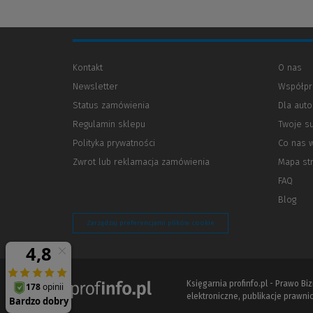
Kontakt
O nas
Newsletter
Współpr
Status zamówienia
Dla aut
Regulamin sklepu
Twoje s
Polityka prywatności
(Nowe
(Link
Co nas 
okno)
do
Zwrot lub reklamacja zamówienia
Mapa st
innej
strony)
FAQ
Blog
Zarządzaj preferencjami plików cookie
Księgarnia profinfo.pl - Prawo B
elektroniczne, publikacje prawnic