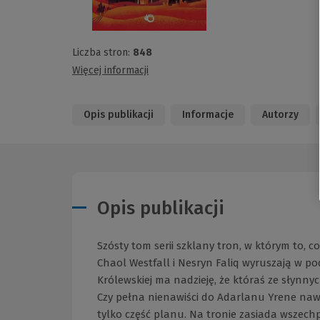
Liczba stron:
848
Więcej informacji
Opis publikacji
Informacje
Autorzy
Opis publikacji
Szósty tom serii szklany tron, w którym to, c
Chaol Westfall i Nesryn Faliq wyruszają w po
Królewskiej ma nadzieję, że któraś ze słynn
Czy pełna nienawiści do Adarlanu Yrene naw
tylko część planu. Na tronie zasiada wszechp