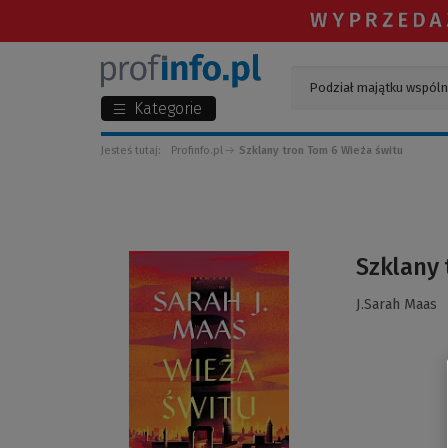
Kategorie
Jesteś tutaj:
Profinfo.pl
Szklany tron Tom 6 Wieża świtu
(Link
Szklany 
do
innej
J.Sarah Maas
strony)