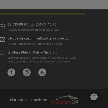
22 535 88 00 lub 801 04 45 45
Jesteśmy do Państwa dyspozycji od 8:00 do 16:00
pl-obsluga.profinfo@wolterskluwer.com
Na wiadomość odpowiemy możliwe jak najszybciej.
Wolters Kluwer Polska Sp. z o.o.
ul. Przyokopowa 33, 01-208 Warszawa; NIP: 583-001-89-31, REGON:
190610277, KRS: 0000709879, Sąd rejonowy dla M.S. Warszawy
Płatności elektroniczne
(Nowe
(Link
okno)
do