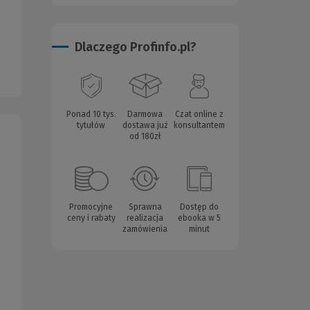
Dlaczego Profinfo.pl?
Ponad 10 tys.
Darmowa
Czat online z
tytułów
dostawa już
konsultantem
od 180zł
Promocyjne
Sprawna
Dostęp do
ceny i rabaty
realizacja
ebooka w 5
zamówienia
minut