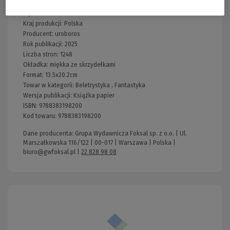
Wydawnictwo:
uroboros
Kraj produkcji: Polska
Producent:
uroboros
Rok publikacji:
2025
Liczba stron:
1248
Okładka:
miękka ze skrzydełkami
Format:
13.5x20.2cm
Towar w kategorii:
Beletrystyka
,
Fantastyka
Wersja publikacji:
Książka papier
ISBN:
9788383198200
Kod towaru:
9788383198200
Dane producenta: Grupa Wydawnicza Foksal sp. z o.o. | Ul.
Marszałkowska 116/122 | 00-017 | Warszawa | Polska |
biuro@gwfoksal.pl
|
22 828 98 08