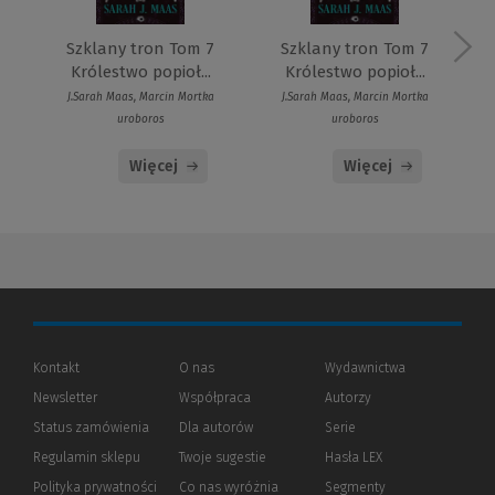
Szklany tron Tom 7
Szklany tron Tom 7
Królestwo popioł...
Królestwo popioł...
J.Sarah Maas, Marcin Mortka
J.Sarah Maas, Marcin Mortka
uroboros
uroboros
Więcej
Więcej
Kontakt
O nas
Wydawnictwa
Newsletter
Współpraca
Autorzy
Status zamówienia
Dla autorów
(Nowe
(Link
Serie
okno)
do
Regulamin sklepu
Twoje sugestie
Hasła LEX
innej
strony)
Polityka prywatności
(Nowe
(Link
Co nas wyróżnia
Segmenty