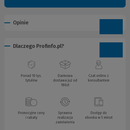
Opinie
Dlaczego Profinfo.pl?
Ponad 10 tys.
Darmowa
Czat online z
tytułów
dostawa już od
konsultantem
180zł
Promocyjne ceny
Sprawna
Dostęp do
i rabaty
realizacja
ebooka w 5 minut
zamówienia