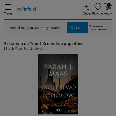
0
Menu
Zaloguj
Ulubione
Koszyk
Wyszukiwanie
Szukaj
zaawansowane
Szklany tron Tom 7 Królestwo popiołów
J.Sarah Maas,
Marcin Mortka
(Link
do
innej
strony)