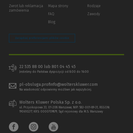
okno)
do
Zwrot lub reklamacja
Mapa strony
Rodzaje
innej
zamówienia
strony)
FAQ
Zawody
Blog
Zarządzaj preferencjami plików cookie
22 535 88 00 lub 801 04 45 45
Jesteśmy do Państwa dyspozycji od 8:00 do 16:00
pl-obsluga.profinfo@wolterskluwer.com
Na wiadomość odpowiemy możliwe jak najszybciej.
Wolters Kluwer Polska Sp. z o.o.
ul. Przyokopowa 33, 01-208 Warszawa; NIP: 583-001-89-31, REGON:
190610277, KRS: 0000709879, Sąd rejonowy dla M.S. Warszawy