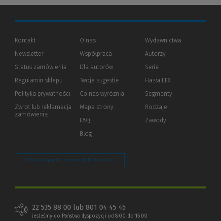
Kontakt
O nas
Wydawnictwa
Newsletter
Współpraca
Autorzy
Status zamówienia
Dla autorów
(Nowe
(Link
Serie
okno)
do
Regulamin sklepu
Twoje sugestie
Hasła LEX
innej
strony)
Polityka prywatności
(Nowe
(Link
Co nas wyróżnia
Segmenty
okno)
do
Zwrot lub reklamacja
Mapa strony
Rodzaje
innej
zamówienia
strony)
FAQ
Zawody
Blog
Zarządzaj preferencjami plików cookie
22 535 88 00 lub 801 04 45 45
Jesteśmy do Państwa dyspozycji od 8:00 do 16:00