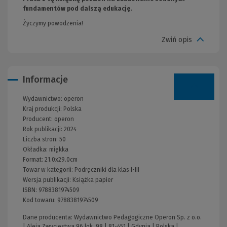
fundamentów pod dalszą edukację.
Życzymy powodzenia!
Zwiń opis
Informacje
Wydawnictwo:
operon
Kraj produkcji: Polska
Producent:
operon
Rok publikacji:
2024
Liczba stron:
50
Okładka:
miękka
Format:
21.0x29.0cm
Towar w kategorii:
Podręczniki dla klas I-III
Wersja publikacji:
Książka papier
ISBN:
9788381974509
Kod towaru:
9788381974509
Dane producenta: Wydawnictwo Pedagogiczne Operon Sp. z o.o.
| Aleja Zwycięstwa 96 lok. 98 | 81-451 | Gdynia | Polska |