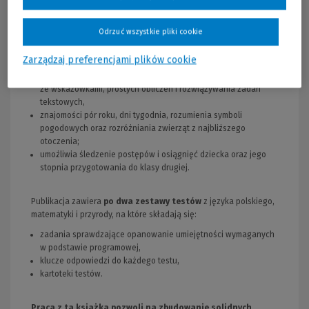
klasy pierwszej w zakresie:
czytania i rozumienia czytanego tekstu,
Odrzuć wszystkie pliki cookie
pisania z uwzględnieniem wybranych zasad ortograficznych i
interpunkcyjnych,
Zarządzaj preferencjami plików cookie
wykonywania działań matematycznych w zakresie 20,
posługiwania się kalendarzem, odczytywania godziny z zegara
ze wskazówkami, prostych obliczeń i rozwiązywania zadań
tekstowych,
znajomości pór roku, dni tygodnia, rozumienia symboli
pogodowych oraz rozróżniania zwierząt z najbliższego
otoczenia;
umożliwia śledzenie postępów i osiągnięć dziecka oraz jego
stopnia przygotowania do klasy drugiej.
Publikacja zawiera
po dwa zestawy testów
z języka polskiego,
matematyki i przyrody, na które składają się:
zadania sprawdzające opanowanie umiejętności wymaganych
w podstawie programowej,
klucze odpowiedzi do każdego testu,
kartoteki testów.
Praca z tą książką pozwoli na zbudowanie solidnych