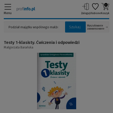
0
Menu
Zaloguj
Ulubione
Koszyk
Wyszukiwanie
Szukaj
zaawansowane
Testy 1-klasisty. Ćwiczenia i odpowiedzi
Małgorzata Barańska
(Link
do
innej
strony)