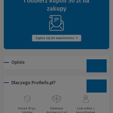
i odbierz kupon 50 zł na
zakupy
(Nowe
okno)
Zapisz się do newslettera
Opinie
Dlaczego Profinfo.pl?
Ponad 10 tys.
Darmowa
Czat online z
tytułów
dostawa już od
konsultantem