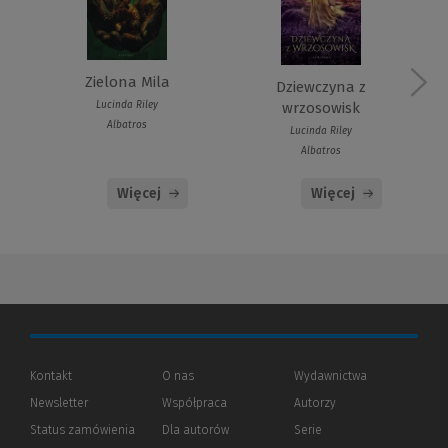
Zielona Mila
Dziewczyna z
Lucinda Riley
wrzosowisk
Albatros
Lucinda Riley
Albatros
Więcej
Więcej
Kontakt
O nas
Wydawnictwa
Newsletter
Współpraca
Autorzy
Status zamówienia
Dla autorów
(Nowe
(Link
Serie
okno)
do