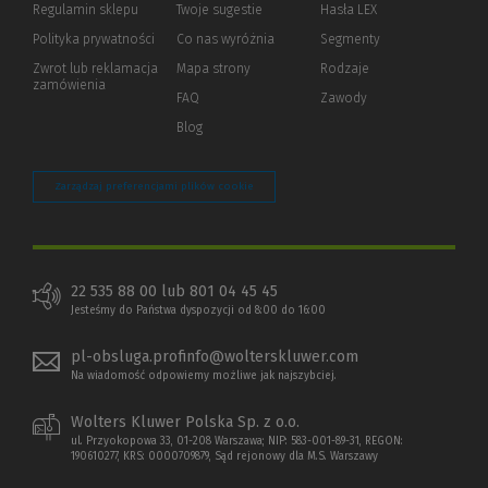
Regulamin sklepu
Twoje sugestie
Hasła LEX
innej
strony)
Polityka prywatności
(Nowe
(Link
Co nas wyróżnia
Segmenty
okno)
do
Zwrot lub reklamacja
Mapa strony
Rodzaje
innej
zamówienia
strony)
FAQ
Zawody
Blog
Zarządzaj preferencjami plików cookie
22 535 88 00 lub 801 04 45 45
Jesteśmy do Państwa dyspozycji od 8:00 do 16:00
pl-obsluga.profinfo@wolterskluwer.com
Na wiadomość odpowiemy możliwe jak najszybciej.
Wolters Kluwer Polska Sp. z o.o.
ul. Przyokopowa 33, 01-208 Warszawa; NIP: 583-001-89-31, REGON:
190610277, KRS: 0000709879, Sąd rejonowy dla M.S. Warszawy