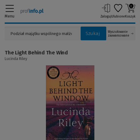
0
Menu
Zaloguj
Ulubione
Koszyk
Wyszukiwanie
Szukaj
zaawansowane
The Light Behind The Wind
Lucinda Riley
(Link
do
innej
strony)