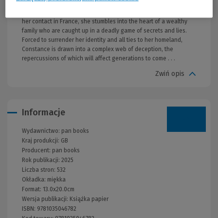
clerk for MI5, is drafted into a special operations team, arriving in
occupied Paris during the climax of the conflict. Separated from
her contact in France, she stumbles into the heart of a wealthy
family who are caught up in a deadly game of secrets and lies.
Forced to surrender her identity and all ties to her homeland,
Constance is drawn into a complex web of deception, the
repercussions of which will affect generations to come . . .
Zwiń opis
Informacje
Wydawnictwo:
pan books
Kraj produkcji: GB
Producent:
pan books
Rok publikacji:
2025
Liczba stron:
532
Okładka:
miękka
Format:
13.0x20.0cm
Wersja publikacji:
Książka papier
ISBN:
9781035046782