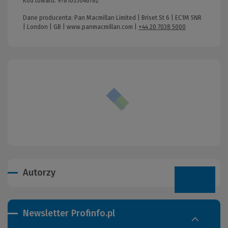
Kod towaru:
9781035046782
Dane producenta: Pan Macmillan Limited | Briset St 6 | EC1M 5NR
| London | GB |
www.panmacmillan.com
|
+44 20 7038 5000
Autorzy
Newsletter Profinfo.pl