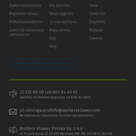
Status zamówienia
Dla autorów
(Nowe
(Link
Serie
okno)
do
Regulamin sklepu
Twoje sugestie
Hasła LEX
innej
strony)
Polityka prywatności
(Nowe
(Link
Co nas wyróżnia
Segmenty
okno)
do
Zwrot lub reklamacja
Mapa strony
Rodzaje
innej
zamówienia
strony)
FAQ
Zawody
Blog
Zarządzaj preferencjami plików cookie
22 535 88 00 lub 801 04 45 45
Jesteśmy do Państwa dyspozycji od 8:00 do 16:00
pl-obsluga.profinfo@wolterskluwer.com
Na wiadomość odpowiemy możliwe jak najszybciej.
Wolters Kluwer Polska Sp. z o.o.
ul. Przyokopowa 33, 01-208 Warszawa; NIP: 583-001-89-31, REGON: