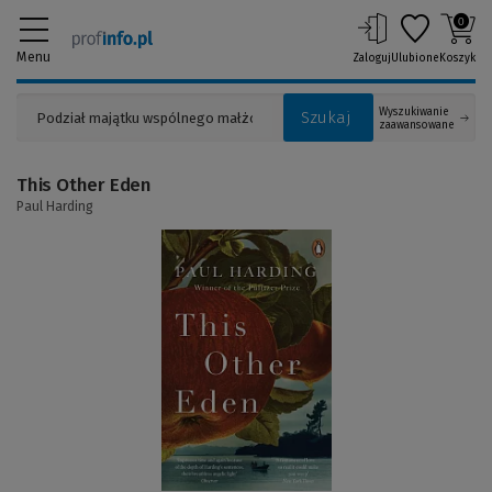
0
Menu
Zaloguj
Ulubione
Koszyk
Wyszukiwanie
Szukaj
zaawansowane
This Other Eden
Paul Harding
(Link
do
innej
strony)