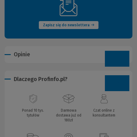
(Nowe
okno)
Zapisz się do newslettera
Opinie
Dlaczego Profinfo.pl?
Ponad 10 tys.
Darmowa
Czat online z
tytułów
dostawa już od
konsultantem
180zł