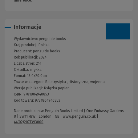
difference.
Informacje
Wydawnictwo:
penguide books
Kraj produkcji: Polska
Producent:
penguide books
Rok publikacji:
2024
Liczba stron:
214
Okładka:
miękka
Format:
13.0x20.0cm
Towar w kategorii:
Beletrystyka
,
Historyczna, wojenna
Wersja publikacji:
Książka papier
ISBN:
9781804940853
Kod towaru:
9781804940853
Dane producenta: Penguin Books Limited | One Embassy Gardens
8 | SW11 7BW | London | GB |
www.penguin.co.uk
|
44(02)2071393000