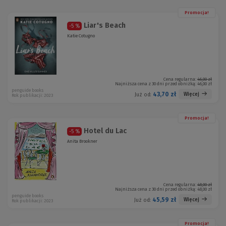
Promocja!
Liar's Beach
-5 %
Katie Cotugno
Cena regularna:
46,00 zł
Najniższa cena z 30 dni przed obniżką:
46,00 zł
penguide books
43,70 zł
Więcej
Już od:
Rok publikacji: 2023
Promocja!
Hotel du Lac
-5 %
Anita Brookner
Cena regularna:
48,00 zł
Najniższa cena z 30 dni przed obniżką:
48,00 zł
penguide books
45,59 zł
Więcej
Już od:
Rok publikacji: 2023
Promocja!