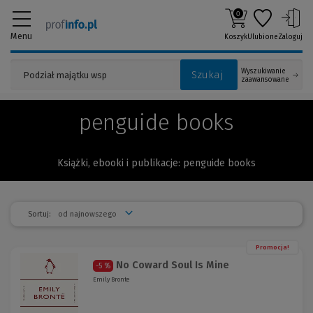
0
Menu
Koszyk
Ulubione
Zaloguj
Wyszukiwanie
Szukaj
zaawansowane
penguide books
Książki, ebooki i publikacje: penguide books
Sortuj:
Promocja!
No Coward Soul Is Mine
-5 %
Emily Bronte