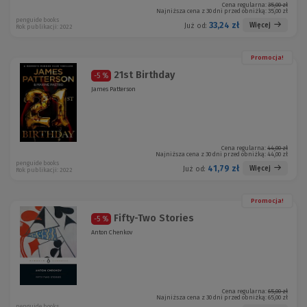
Cena regularna:
35,00 zł
Najniższa cena z 30 dni przed obniżką:
35,00 zł
penguide books
33,24 zł
Więcej
Już od:
Rok publikacji: 2022
Promocja!
21st Birthday
-5 %
James Patterson
Cena regularna:
44,00 zł
Najniższa cena z 30 dni przed obniżką:
44,00 zł
penguide books
41,79 zł
Więcej
Już od:
Rok publikacji: 2022
Promocja!
Fifty-Two Stories
-5 %
Anton Chenkov
Cena regularna:
65,00 zł
Najniższa cena z 30 dni przed obniżką:
65,00 zł
penguide books