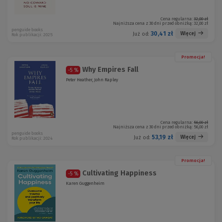
Cena regularna:
32,00 zł
Najniższa cena z 30 dni przed obniżką:
32,00 zł
penguide books
30,41 zł
Więcej
Już od:
Rok publikacji: 2025
Promocja!
Why Empires Fall
-5 %
Peter Heather, John Rapley
Cena regularna:
56,00 zł
Najniższa cena z 30 dni przed obniżką:
56,00 zł
penguide books
53,19 zł
Więcej
Już od:
Rok publikacji: 2024
Promocja!
Cultivating Happiness
-5 %
Karen Guggenheim