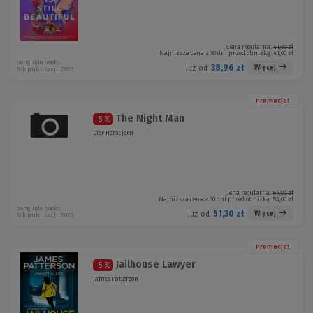
Cena regularna:
41,00 zł
Najniższa cena z 30 dni przed obniżką:
41,00 zł
penguide books
38,96 zł
Więcej
Już od:
Rok publikacji: 2022
Promocja!
The Night Man
-5 %
Lier Horst Jorn
Cena regularna:
54,00 zł
Najniższa cena z 30 dni przed obniżką:
54,00 zł
penguide books
51,30 zł
Więcej
Już od:
Rok publikacji: 2022
Promocja!
Jailhouse Lawyer
-5 %
James Patterson