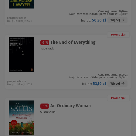
Cena regularna:
53,00 zł
Najniższa cena z 30 dni przed obniżką:
53,00 zł
penguide books
50,36 zł
Więcej
Już od:
Rok publikacji: 2022
Promocja!
The End of Everything
-5 %
Katie Mack
Cena regularna:
56,00 zł
Najniższa cena z 30 dni przed obniżką:
56,00 zł
penguide books
53,19 zł
Więcej
Już od:
Rok publikacji: 2022
Promocja!
An Ordinary Woman
-5 %
Susan Sallis