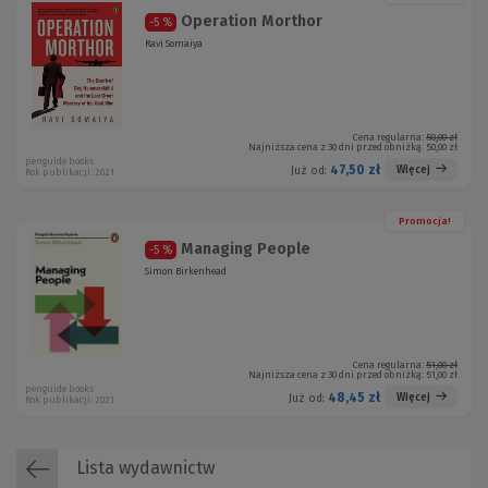
Operation Morthor
-5 %
Ravi Somaiya
Cena regularna:
50,00 zł
Najniższa cena z 30 dni przed obniżką:
50,00 zł
penguide books
47,50 zł
Więcej
Już od:
Rok publikacji: 2021
Promocja!
Managing People
-5 %
Simon Birkenhead
Cena regularna:
51,00 zł
Najniższa cena z 30 dni przed obniżką:
51,00 zł
penguide books
48,45 zł
Więcej
Już od:
Rok publikacji: 2021
Lista wydawnictw