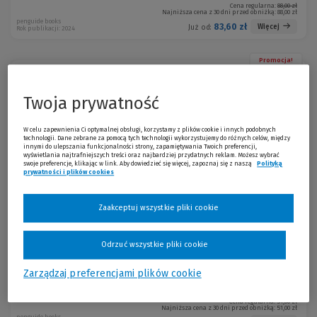
Cena regularna:
88,00 zł
Najniższa cena z 30 dni przed obniżką:
88,00 zł
penguide books
83,60 zł
Więcej
Już od:
Rok publikacji: 2024
Promocja!
Babycakes
-5 %
Armistead Maupin
Twoja prywatność
W celu zapewnienia Ci optymalnej obsługi, korzystamy z plików cookie i innych podobnych
technologii. Dane zebrane za pomocą tych technologii wykorzystujemy do różnych celów, między
innymi do ulepszania funkcjonalności strony, zapamiętywania Twoich preferencji,
Cena regularna:
51,00 zł
wyświetlania najtrafniejszych treści oraz najbardziej przydatnych reklam. Możesz wybrać
Najniższa cena z 30 dni przed obniżką:
51,00 zł
swoje preferencje, klikając w link. Aby dowiedzieć się więcej, zapoznaj się z naszą
Polityką
penguide books
prywatności i plików cookies
48,45 zł
Więcej
Już od:
Rok publikacji: 2024
Zaakceptuj wszystkie pliki cookie
Promocja!
This Other Eden
-5 %
Paul Harding
Odrzuć wszystkie pliki cookie
Zarządzaj preferencjami plików cookie
Cena regularna:
51,00 zł
Najniższa cena z 30 dni przed obniżką:
51,00 zł