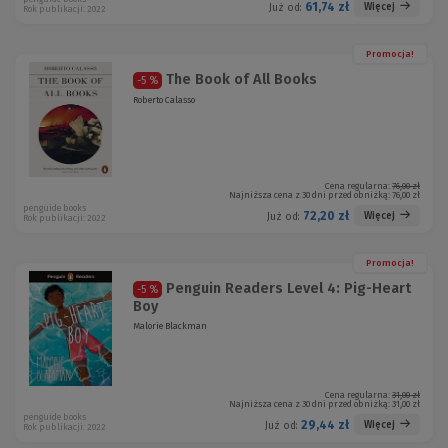
61,74 zł
Więcej
Już od:
Rok publikacji: 2022
Promocja!
The Book of All Books
-5 %
Roberto Calasso
Cena regularna:
76,00 zł
Najniższa cena z 30 dni przed obniżką:
76,00 zł
penguide books
72,20 zł
Więcej
Już od:
Rok publikacji: 2022
Promocja!
Penguin Readers Level 4: Pig-Heart
-5 %
Boy
Malorie Blackman
Cena regularna:
31,00 zł
Najniższa cena z 30 dni przed obniżką:
31,00 zł
penguide books
29,44 zł
Więcej
Już od:
Rok publikacji: 2022