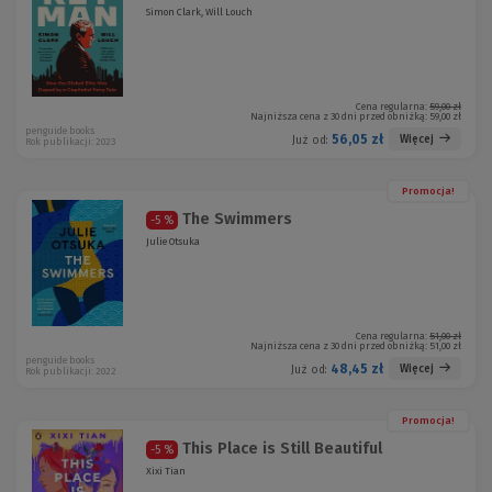
Simon Clark, Will Louch
Cena regularna:
59,00 zł
Najniższa cena z 30 dni przed obniżką:
59,00 zł
penguide books
56,05 zł
Więcej
Już od:
Rok publikacji: 2023
Promocja!
The Swimmers
-5 %
Julie Otsuka
Cena regularna:
51,00 zł
Najniższa cena z 30 dni przed obniżką:
51,00 zł
penguide books
48,45 zł
Więcej
Już od:
Rok publikacji: 2022
Promocja!
This Place is Still Beautiful
-5 %
Xixi Tian