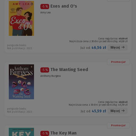
Exes and O's
-5 %
Amy Lea
Cena regularna:
49,00 zł
Najniższa cena z 30 dni przed obniżką:
49,00 zł
penguide books
46,56 zł
Więcej
Już od:
Rok publikacji: 2023
Promocja!
The Wanting Seed
-5 %
Anthony Burgess
Cena regularna:
48,00 zł
Najniższa cena z 30 dni przed obniżką:
45,59 zł
penguide books
45,59 zł
Więcej
Już od:
Rok publikacji: 2023
Promocja!
The Key Man
-5 %