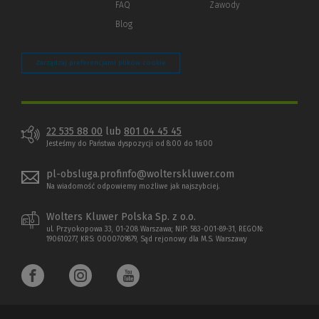
FAQ
Zawody
Blog
Zarządzaj preferencjami plików cookie
22 535 88 00
lub
801 04 45 45
Jesteśmy do Państwa dyspozycji od 8:00 do 16:00
pl-obsluga.profinfo@wolterskluwer.com
Na wiadomość odpowiemy możliwe jak najszybciej.
Wolters Kluwer Polska Sp. z o.o.
ul. Przyokopowa 33, 01-208 Warszawa; NIP: 583-001-89-31, REGON:
190610277, KRS: 0000709879, Sąd rejonowy dla M.S. Warszawy