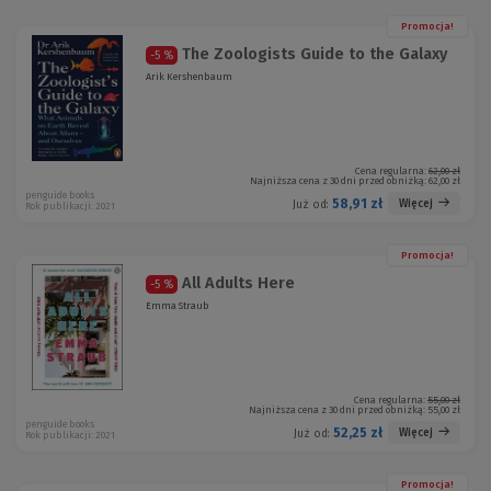
Promocja!
The Zoologists Guide to the Galaxy
-5 %
Arik Kershenbaum
Cena regularna:
62,00 zł
Najniższa cena z 30 dni przed obniżką:
62,00 zł
penguide books
58,91 zł
Więcej
Już od:
Rok publikacji: 2021
Promocja!
All Adults Here
-5 %
Emma Straub
Cena regularna:
55,00 zł
Najniższa cena z 30 dni przed obniżką:
55,00 zł
penguide books
52,25 zł
Więcej
Już od:
Rok publikacji: 2021
Promocja!