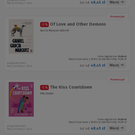
penguide books
48,45 zł
Więcej
Już od:
Rok publikacji: 2024
Promocja!
Of Love and Other Demons
-5 %
Garcia Marquez Gabriel
Cena regularna:
51,00 zł
Najniższa cena z 30 dni przed obniżką:
51,00 zł
penguide books
48,45 zł
Więcej
Już od:
Rok publikacji: 2024
Promocja!
The Kiss Countdown
-5 %
Etta Easton
Cena regularna:
51,00 zł
Najniższa cena z 30 dni przed obniżką:
51,00 zł
penguide books
48,45 zł
Więcej
Już od:
Rok publikacji: 2024