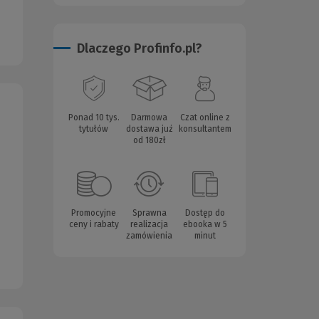
Dlaczego Profinfo.pl?
Ponad 10 tys.
Darmowa
Czat online z
tytułów
dostawa już
konsultantem
od 180zł
Promocyjne
Sprawna
Dostęp do
ceny i rabaty
realizacja
ebooka w 5
zamówienia
minut