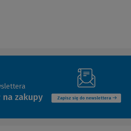
slettera
(Nowe
ł na zakupy
okno)
Zapisz się do newslettera