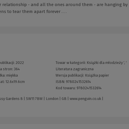
r relationship - and all the ones around them - are hanging by
s to tear them apart forever . . .
ublikacji:
2022
Towar w kategorii:
Książki dla młodzieży
', '
ba stron:
364
Literatura zagraniczna
dka:
miękka
Wersja publikacji:
Książka papier
at:
12.6x19.6cm
ISBN:
9780241532614
Kod towaru:
9780241532614
sy Gardens 8 | SW11 7BW | London | GB |
www.penguin.co.uk
|