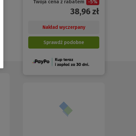
Twoja cena z rabatem
-
5
%
38,96
zł
Nakład wyczerpany
Sprawdź podobne
(Nowe
okno)