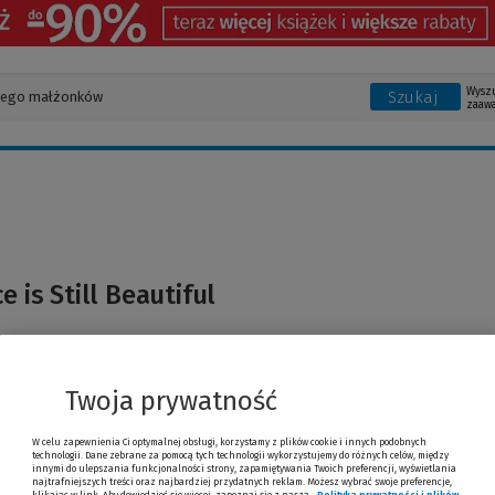
Wysz
Szukaj
zaaw
e is Still Beautiful
Twoja prywatność
W celu zapewnienia Ci optymalnej obsługi, korzystamy z plików cookie i innych podobnych
technologii. Dane zebrane za pomocą tych technologii wykorzystujemy do różnych celów, między
innymi do ulepszania funkcjonalności strony, zapamiętywania Twoich preferencji, wyświetlania
najtrafniejszych treści oraz najbardziej przydatnych reklam. Możesz wybrać swoje preferencje,