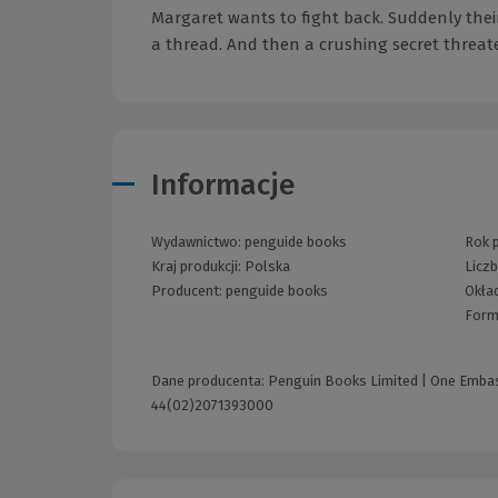
Margaret wants to fight back. Suddenly thei
a thread. And then a crushing secret threaten
Informacje
Wydawnictwo:
penguide books
Rok p
Kraj produkcji: Polska
Licz
Producent:
penguide books
Okła
Form
Dane producenta: Penguin Books Limited | One Embas
44(02)2071393000