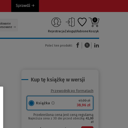
0
ukiwanie
ansowane
Rejestracja
Zaloguj
Ulubione
Koszyk
(Nowe okno)
(Link do innej strony)
(Link do innej strony)
Poleć ten produkt:
Kup tę książkę w wersji
Przewodnik po formatach
41,00 zł
Książka
38,96 zł
Przekreślona cena jest ceną regularną
Najniższa cena z 30 dni przed obniżką:
41,00
zł