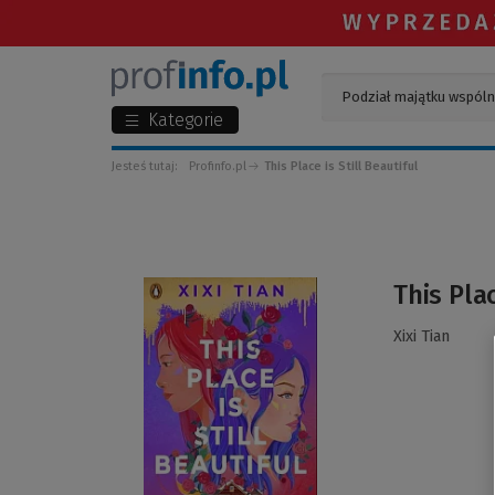
Kategorie
Jesteś tutaj:
Profinfo.pl
This Place is Still Beautiful
(Link
This Plac
do
innej
Xixi Tian
strony)