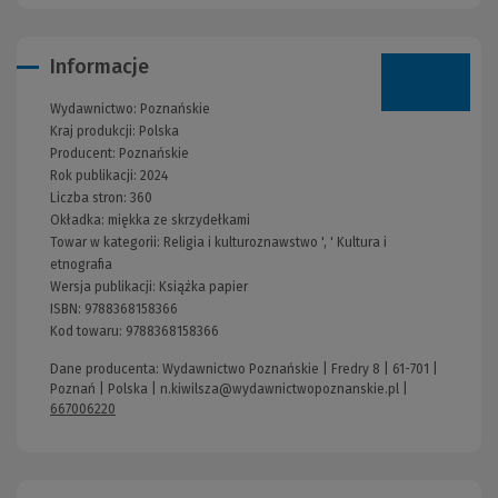
Informacje
Wydawnictwo:
Poznańskie
Kraj produkcji: Polska
Producent:
Poznańskie
Rok publikacji:
2024
Liczba stron:
360
Okładka:
miękka ze skrzydełkami
Towar w kategorii:
Religia i kulturoznawstwo
', '
Kultura i
etnografia
Wersja publikacji:
Książka papier
ISBN:
9788368158366
Kod towaru:
9788368158366
Dane producenta: Wydawnictwo Poznańskie | Fredry 8 | 61-701 |
Poznań | Polska |
n.kiwilsza@wydawnictwopoznanskie.pl
|
667006220