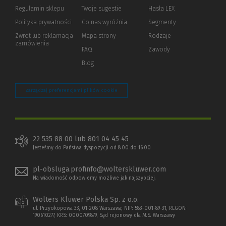
okno)
do
Regulamin sklepu
Twoje sugestie
Hasła LEX
innej
strony)
Polityka prywatności
(Nowe
(Link
Co nas wyróżnia
Segmenty
okno)
do
Zwrot lub reklamacja
Mapa strony
Rodzaje
innej
zamówienia
strony)
FAQ
Zawody
Blog
Zarządzaj preferencjami plików cookie
22 535 88 00 lub 801 04 45 45
Jesteśmy do Państwa dyspozycji od 8:00 do 16:00
pl-obsluga.profinfo@wolterskluwer.com
Na wiadomość odpowiemy możliwe jak najszybciej.
Wolters Kluwer Polska Sp. z o.o.
ul. Przyokopowa 33, 01-208 Warszawa; NIP: 583-001-89-31, REGON:
190610277, KRS: 0000709879, Sąd rejonowy dla M.S. Warszawy