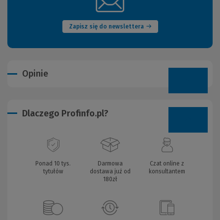
(Nowe
okno)
Zapisz się do newslettera
Opinie
Dlaczego Profinfo.pl?
Ponad 10 tys.
Darmowa
Czat online z
tytułów
dostawa już od
konsultantem
180zł