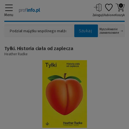
0
Menu
Zaloguj
Ulubione
Koszyk
Wyszukiwanie
Szukaj
zaawansowane
Tyłki. Historia ciała od zaplecza
Heather Radke
(Link
do
innej
strony)