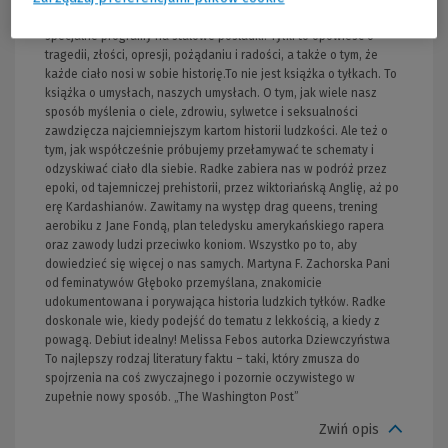
kształt swoich tyłków, oraz guru fitnessu, którzy stworzyli
specjalne programy na stalowe pośladki. Tyłki to opowieść o
tragedii, złości, opresji, pożądaniu i radości, a także o tym, że
każde ciało nosi w sobie historię.To nie jest książka o tyłkach. To
książka o umysłach, naszych umysłach. O tym, jak wiele nasz
sposób myślenia o ciele, zdrowiu, sylwetce i seksualności
zawdzięcza najciemniejszym kartom historii ludzkości. Ale też o
tym, jak współcześnie próbujemy przełamywać te schematy i
odzyskiwać ciało dla siebie. Radke zabiera nas w podróż przez
epoki, od tajemniczej prehistorii, przez wiktoriańską Anglię, aż po
erę Kardashianów. Zawitamy na występ drag queens, trening
aerobiku z Jane Fondą, plan teledysku amerykańskiego rapera
oraz zawody ludzi przeciwko koniom. Wszystko po to, aby
dowiedzieć się więcej o nas samych. Martyna F. Zachorska Pani
od feminatywów Głęboko przemyślana, znakomicie
udokumentowana i porywająca historia ludzkich tyłków. Radke
doskonale wie, kiedy podejść do tematu z lekkością, a kiedy z
powagą. Debiut idealny! Melissa Febos autorka Dziewczyństwa
To najlepszy rodzaj literatury faktu – taki, który zmusza do
spojrzenia na coś zwyczajnego i pozornie oczywistego w
zupełnie nowy sposób. „The Washington Post”
Zwiń opis