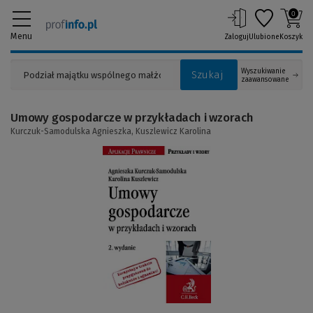
0
Menu
Zaloguj
Ulubione
Koszyk
Wyszukiwanie
Szukaj
zaawansowane
Umowy gospodarcze w przykładach i wzorach
Kurczuk-Samodulska Agnieszka,
Kuszlewicz Karolina
(Link
do
innej
strony)