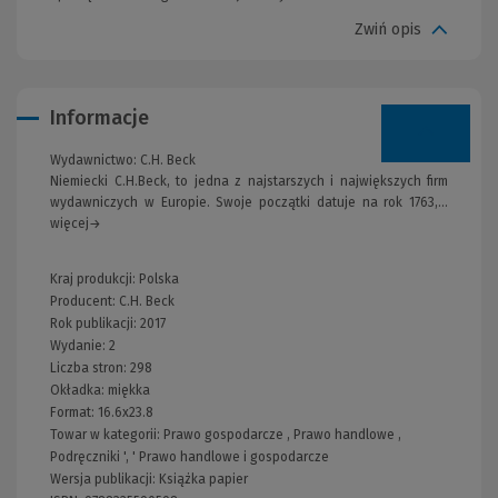
Zwiń opis
Informacje
Wydawnictwo:
C.H. Beck
Niemiecki C.H.Beck, to jedna z najstarszych i największych firm
wydawniczych w Europie. Swoje początki datuje na rok 1763,...
więcej→
Kraj produkcji: Polska
Producent:
C.H. Beck
Rok publikacji:
2017
Wydanie:
2
Liczba stron:
298
Okładka:
miękka
Format:
16.6x23.8
Towar w kategorii:
Prawo gospodarcze
,
Prawo handlowe
,
Podręczniki
', '
Prawo handlowe i gospodarcze
Wersja publikacji:
Książka papier