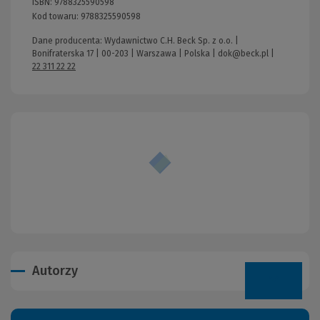
ISBN:
9788325590598
Kod towaru:
9788325590598
Dane producenta: Wydawnictwo C.H. Beck Sp. z o.o. |
Bonifraterska 17 | 00-203 | Warszawa | Polska |
dok@beck.pl
|
22 311 22 22
Autorzy