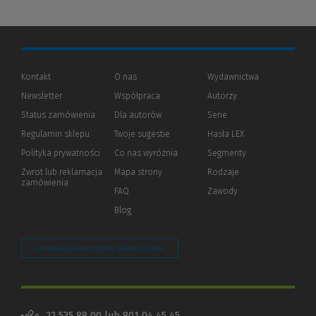
Kontakt
O nas
Wydawnictwa
Newsletter
Współpraca
Autorzy
Status zamówienia
Dla autorów
(Nowe
(Link
Serie
okno)
do
Regulamin sklepu
Twoje sugestie
Hasła LEX
innej
strony)
Polityka prywatności
(Nowe
(Link
Co nas wyróżnia
Segmenty
okno)
do
Zwrot lub reklamacja
Mapa strony
Rodzaje
innej
zamówienia
strony)
FAQ
Zawody
Blog
Zarządzaj preferencjami plików cookie
22 535 88 00 lub 801 04 45 45