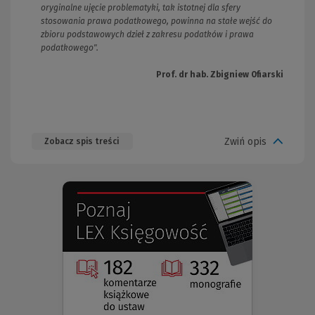
oryginalne ujęcie problematyki, tak istotnej dla sfery
stosowania prawa podatkowego, powinna na stałe wejść do
zbioru podstawowych dzieł z zakresu podatków i prawa
podatkowego".
Prof. dr hab. Zbigniew Ofiarski
Zwiń opis
Zobacz spis treści
(Nowe
(Link
okno)
do
innej
strony)