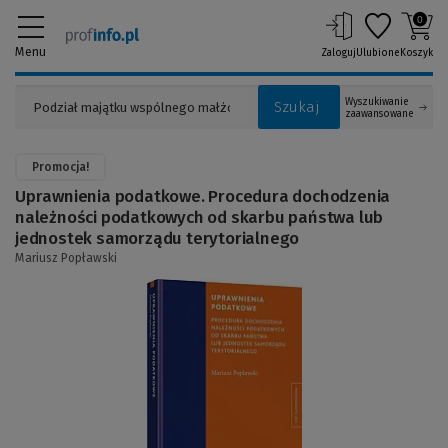
0
Menu
Zaloguj
Ulubione
Koszyk
Wyszukiwanie
Szukaj
zaawansowane
Promocja!
Uprawnienia podatkowe. Procedura dochodzenia
należności podatkowych od skarbu państwa lub
jednostek samorządu terytorialnego
Mariusz Popławski
(Link
do
innej
strony)