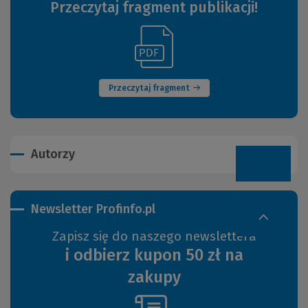
Przeczytaj fragment publikacji!
(Link
(Nowe
do
okno)
innej
strony)
Przeczytaj fragment
Autorzy
Newsletter Profinfo.pl
Zapisz się do naszego newslettera
i odbierz kupon 50 zł na
zakupy