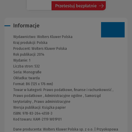
Informacje
Wydawnictwo:
Wolters Kluwer Polska
Kraj produkcji: Polska
Producent:
Wolters Kluwer Polska
Rok publikacji:
2014
Wydanie:
1
Liczba stron:
532
Seria:
Monografie
Okładka:
twarda
Format:
B6 (125 x 176 mm)
Towar w kategorii:
Prawo podatkowe, finanse i rachunkowość
,
Prawo podatkowe
,
Administracyjne ogólne
,
Samorząd
terytorialny
,
Prawo administracyjne
Wersja publikacji:
Książka papier
ISBN:
978-83-264-4558-3
Kod towaru:
KAM-2119 W01P01
Dane producenta: Wolters Kluwer Polska sp. z o.o. | Przyokopowa