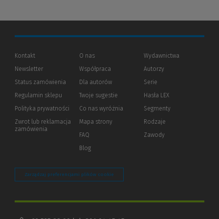
Kontakt
O nas
Wydawnictwa
Newsletter
Współpraca
Autorzy
Status zamówienia
Dla autorów
(Nowe
(Link
Serie
okno)
do
Regulamin sklepu
Twoje sugestie
Hasła LEX
innej
strony)
Polityka prywatności
(Nowe
(Link
Co nas wyróżnia
Segmenty
okno)
do
Zwrot lub reklamacja
Mapa strony
Rodzaje
innej
zamówienia
strony)
FAQ
Zawody
Blog
Zarządzaj preferencjami plików cookie