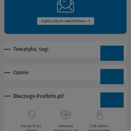
(Nowe
okno)
Zapisz się do newslettera
Tematyka, tagi
Opinie
Dlaczego Profinfo.pl?
Ponad 10 tys.
Darmowa
Czat online z
tytułów
dostawa już od
konsultantem