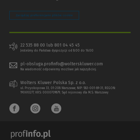
Zarządzaj preferencjami plików cookie
22 535 88 00 lub 801 04 45 45
Jesteśmy do Państwa dyspozycji od 8:00 do 16:00
pl-obsluga.profinfo@wolterskluwer.com
Na wiadomość odpowiemy możliwe jak najszybciej.
Wolters Kluwer Polska Sp. z o.o.
ul. Przyokopowa 33, 01-208 Warszawa; NIP: 583-001-89-31, REGON:
190610277, KRS: 0000709879, Sąd rejonowy dla M.S. Warszawy