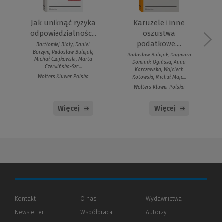
Jak uniknąć ryzyka
Karuzele i inne
odpowiedzialnośc...
oszustwa
podatkowe....
Bartłomiej Biały, Daniel
Borzym, Radosław Bulejak,
Radosław Bulejak, Dagmara
Michał Czajkowski, Marta
Dominik-Ogińska, Anna
Czerwińska-Szc...
Karczewska, Wojciech
Wolters Kluwer Polska
Kotowski, Michał Majc...
Wolters Kluwer Polska
Więcej
Więcej
Kontakt
O nas
Wydawnictwa
Newsletter
Współpraca
Autorzy