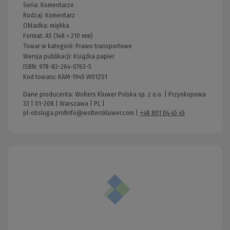
Seria:
Komentarze
Rodzaj:
Komentarz
Okładka:
miękka
Format:
A5 (148 × 210 mm)
Towar w kategorii:
Prawo transportowe
Wersja publikacji:
Książka papier
ISBN:
978-83-264-0763-5
Kod towaru:
KAM-1945 W01Z01
Dane producenta: Wolters Kluwer Polska sp. z o.o. | Przyokopowa
33 | 01-208 | Warszawa | PL |
pl-obsluga.profinfo@wolterskluwer.com
|
+48 801 04 45 45