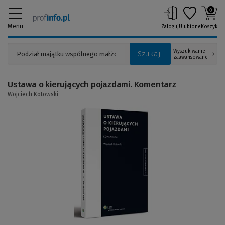
0
Menu
Zaloguj
Ulubione
Koszyk
Wyszukiwanie
Szukaj
zaawansowane
Ustawa o kierujących pojazdami. Komentarz
Wojciech Kotowski
(Link
do
innej
strony)