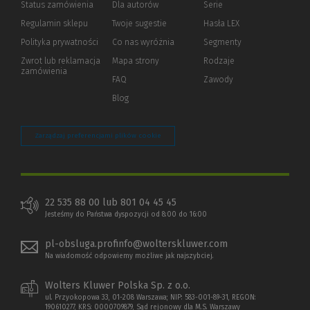
Status zamówienia
Dla autorów
(Nowe
(Link
Serie
okno)
do
Regulamin sklepu
Twoje sugestie
Hasła LEX
innej
strony)
Polityka prywatności
(Nowe
(Link
Co nas wyróżnia
Segmenty
okno)
do
Zwrot lub reklamacja
Mapa strony
Rodzaje
innej
zamówienia
strony)
FAQ
Zawody
Blog
Zarządzaj preferencjami plików cookie
22 535 88 00 lub 801 04 45 45
Jesteśmy do Państwa dyspozycji od 8:00 do 16:00
pl-obsluga.profinfo@wolterskluwer.com
Na wiadomość odpowiemy możliwe jak najszybciej.
Wolters Kluwer Polska Sp. z o.o.
ul. Przyokopowa 33, 01-208 Warszawa; NIP: 583-001-89-31, REGON:
190610277, KRS: 0000709879, Sąd rejonowy dla M.S. Warszawy