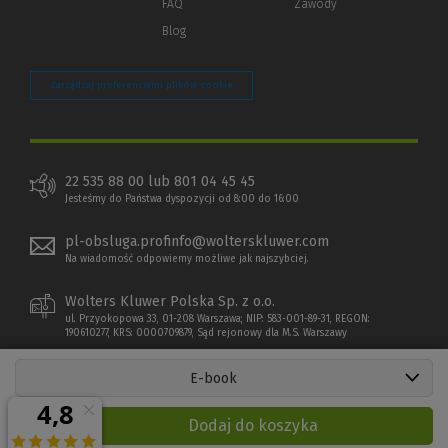
FAQ
Zawody
Blog
Zarządzaj preferencjami plików cookie
22 535 88 00 lub 801 04 45 45
Jesteśmy do Państwa dyspozycji od 8:00 do 16:00
pl-obsluga.profinfo@wolterskluwer.com
Na wiadomość odpowiemy możliwe jak najszybciej.
Wolters Kluwer Polska Sp. z o.o.
ul. Przyokopowa 33, 01-208 Warszawa; NIP: 583-001-89-31, REGON:
190610277, KRS: 0000709879, Sąd rejonowy dla M.S. Warszawy
E-book
Dodaj do koszyka