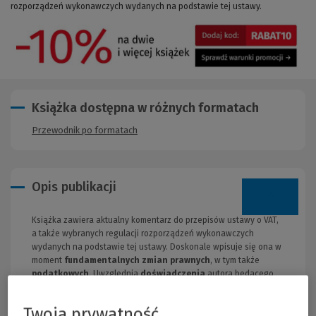
rozporządzeń wykonawczych wydanych na podstawie tej ustawy.
Książka dostępna w różnych formatach
Przewodnik po formatach
Opis publikacji
Książka zawiera aktualny komentarz do przepisów ustawy o VAT,
a także wybranych regulacji rozporządzeń wykonawczych
wydanych na podstawie tej ustawy. Doskonale wpisuje się ona w
moment
fundamentalnych zmian prawnych
, w tym także
podatkowych
. Uwzględnia
doświadczenia
autora będącego
pełnomocnikiem procesowym reprezentującym podatników w
kontrolach
oraz
sporach z fiskusem
.
Twoja prywatność