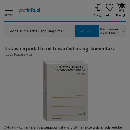
0
Menu
Zaloguj
Ulubione
Koszyk
Wyszukiwanie
Szukaj
zaawansowane
Ustawa o podatku od towarów i usług. Komentarz
Jacek Matarewicz
(Link
do
innej
strony)
Aktualny komentarz do przepisów ustawy o VAT, a także wybranych regulacji