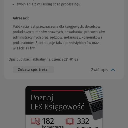
zwolnienia z VAT usług
cash processingu
.
Adresaci:
Publikacja jest przeznaczona dla księgowych, doradców
podatkowych, radców prawnych, adwokatów, pracowników
administracyjnych oraz sędziów, notariuszy, komorników i
prokuratorów. Zainteresuje także przedsiębiorców oraz
właścicieli firm.
Opis publikacji aktualny na dzień: 2021-01-29
Zwiń opis
Zobacz spis treści
(Nowe
(Link
okno)
do
innej
strony)