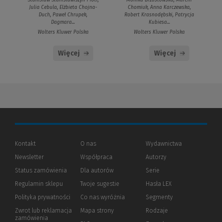
Stanisław Stanisławiszyn Piotr,
Monika Brzostowska, Marcin
Julia Cebula, Elżbieta Chojna-
Chomiuk, Anna Karczewska,
Duch, Paweł Chrupek,
Robert Krasnodębski, Patrycja
Dagmara...
Kubiesa...
Wolters Kluwer Polska
Wolters Kluwer Polska
Więcej
Więcej
Kontakt
O nas
Wydawnictwa
Newsletter
Współpraca
Autorzy
Status zamówienia
Dla autorów
(Nowe
(Link
Serie
okno)
do
Regulamin sklepu
Twoje sugestie
Hasła LEX
innej
strony)
Polityka prywatności
(Nowe
(Link
Co nas wyróżnia
Segmenty
okno)
do
Zwrot lub reklamacja
Mapa strony
Rodzaje
innej
zamówienia
strony)