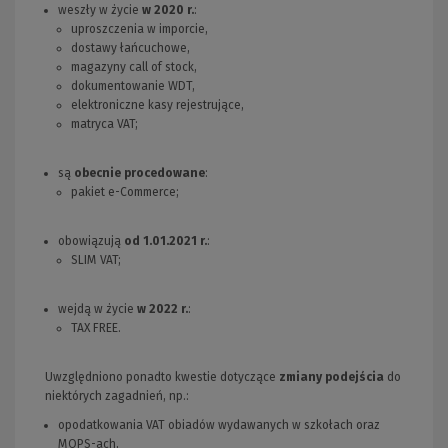
weszły w życie
w 2020 r.
:
uproszczenia w imporcie,
dostawy łańcuchowe,
magazyny call of stock,
dokumentowanie WDT,
elektroniczne kasy rejestrujące,
matryca VAT;
są
obecnie procedowane
:
pakiet e-Commerce;
obowiązują
od 1.01.2021 r.
:
SLIM VAT;
wejdą w życie
w 2022 r.
:
TAX FREE.
Uwzględniono ponadto kwestie dotyczące
zmiany podejścia
do
niektórych zagadnień, np.:
opodatkowania VAT obiadów wydawanych w szkołach oraz
MOPS-ach,